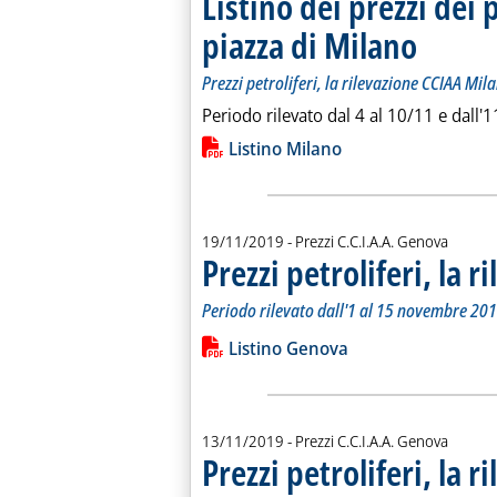
Listino dei prezzi dei 
piazza di Milano
. Sottotitolo: 
. Pubblicata m
Prezzi petroliferi, la rilevazione CCIAA M
Periodo rilevato dal 4 al 10/11 e dall'
Lista allegati PDF alla notiz
Listino Milano
19/11/2019
- Prezzi C.C.I.A.A. Genova
Prezzi petroliferi, la 
Periodo rilevato dall'1 al 15 novembre 20
Leggi tutta la notizia: 'Prezzi petroli
Lista allegati PDF alla notiz
Listino Genova
13/11/2019
- Prezzi C.C.I.A.A. Genova
Prezzi petroliferi, la 