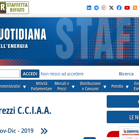
R
STAFFETTA
RIFIUTI
e'
Non riesco ad accedere
Ricerca
Attività
Mercati e
Distribuzione
En
amministrativi
▼
▼
▼
Petrolio
▼
Parlamentare
Prezzi
e Consumi
Ele
rezzi C.C.I.A.A.
LE 
ov-Dic - 2019