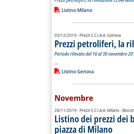
Prezzi petroliferi, la rilevazione CCIAA Mi
Leggi tutta la notizia: 'Listino dei pre
Lista allegati PDF alla notiz
Listino Milano
03/12/2019
- Prezzi C.C.I.A.A. Genova
Prezzi petroliferi, la 
Periodo rilevato dal 16 al 30 novembre 20
Leggi tutta la notizia: 'Prezzi petro
...
Lista allegati PDF alla notiz
Listino Genova
Novembre
28/11/2019
- Prezzi C.C.I.A.A. Milano - Bioco
Listino dei prezzi dei 
piazza di Milano
. Sottotitolo: 
. Pubblicata g