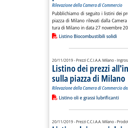
Rilevazione della Camera di Commercio
Pub­bli­chia­mo di se­gui­to i li­sti­ni dei pre
piaz­za di Mi­la­no ri­le­va­ti dal­la Ca­me­r
tu­ra di Mi­la­no in da­ta 27 novembre 20
Lista allegati PDF alla notiz
Listino Biocombustibili solidi
20/11/2019
- Prezzi C.C.I.A.A. Milano - Ingro
Listino dei prezzi all'i
sulla piazza di Milano
. 
. 
Rilevazione della Camera di Commercio d
Leggi tutta la notizia: 'Listino dei pre
Lista allegati PDF alla notiz
Listino oli e grassi lubrificanti
20/11/2019
- Prezzi C.C.I.A.A. Milano - Prodot