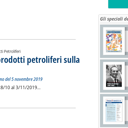
liferi, la rilevazione CCIAA di Genova'
Gli speciali d
ia
ti Petroliferi
prodotti petroliferi sulla
Prezzi petroliferi, la rilevazione CCIAA Milano del 5 novembre 2019
iovedì 07 novembre 2019 alle 12.33.
ilano del 5 novembre 2019
Leggi tutta la notizia: 'Listino dei prezzi de
28/10 al 3/11/2019...
ia