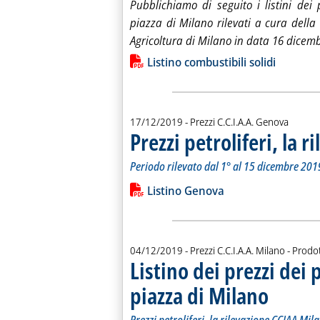
Pub­bli­chia­mo di se­gui­to i li­sti­ni dei pr
piaz­za di Mi­la­no ri­le­va­ti a cu­ra del­l
Agri­col­tu­ra di Mi­la­no in da­ta 16 dice
Lista allegati PDF alla notiz
Listino combustibili solidi
17/12/2019
- Prezzi C.C.I.A.A. Genova
Prezzi petroliferi, la 
Periodo rilevato dal 1° al 15 dicembre 201
Leggi tutta la notizia: 'Prezzi petroli
Lista allegati PDF alla notiz
Listino Genova
04/12/2019
- Prezzi C.C.I.A.A. Milano - Prodot
Listino dei prezzi dei 
piazza di Milano
. Sottotitolo: 
. Pubblicata m