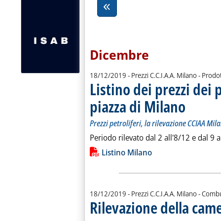
Dicembre
18/12/2019
- Prezzi C.C.I.A.A. Milano - Prodot
Listino dei prezzi dei 
piazza di Milano
. Sottotitolo: 
. Pubblicata m
Prezzi petroliferi, la rilevazione CCIAA Mi
Periodo rilevato dal 2 all'8/12 e dal 9 
Lista allegati PDF alla notiz
Listino Milano
18/12/2019
- Prezzi C.C.I.A.A. Milano - Combu
Rilevazione della cam