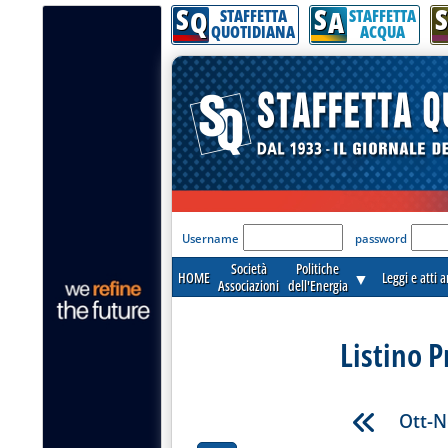
S
S
S
Q
A
STAFFETTA
STAFFETTA
QUOTIDIANA
ACQUA
'Modulo Login per acceder
Username
password
Società
Politiche
HOME
▼
Leggi e atti 
Associazioni
dell'Energia
Listino P
Ott-N