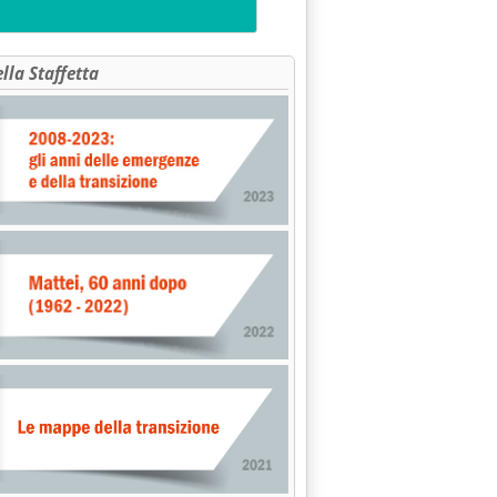
ella Staffetta
i prodotti petroliferi sulla piazza di Milano '