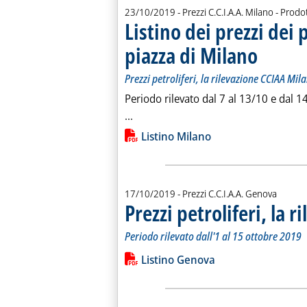
23/10/2019
- Prezzi C.C.I.A.A. Milano - Prodot
Listino dei prezzi dei 
piazza di Milano
. Sottotitolo: P
. Pubblicata me
Prezzi petroliferi, la rilevazione CCIAA Mi
Periodo rilevato dal 7 al 13/10 e dal 
Leggi tutta la notizia: 'Listino dei p
...
Lista allegati PDF alla notiz
Listino Milano
17/10/2019
- Prezzi C.C.I.A.A. Genova
Prezzi petroliferi, la 
Periodo rilevato dall'1 al 15 ottobre 2019
Leggi tutta la notizia: 'Prezzi petroli
Lista allegati PDF alla notiz
Listino Genova