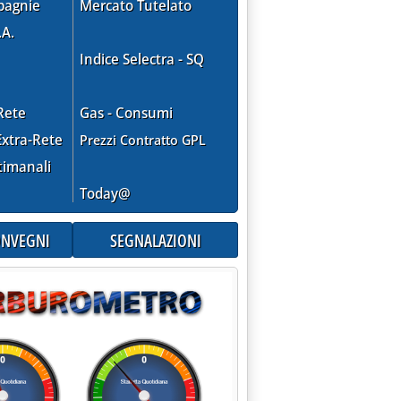
pagnie
Mercato Tutelato
.A.
Indice Selectra - SQ
Rete
Gas - Consumi
to dal 16 al 30 novembre 2019
mbre 2019 alle 10.50.
xtra-Rete
Prezzi Contratto GPL
timanali
Today@
CONVEGNI
SEGNALAZIONI