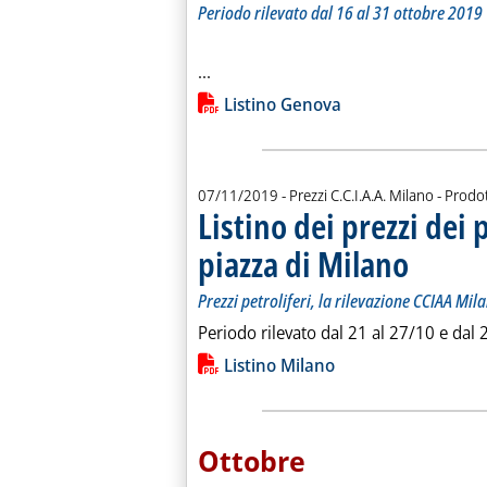
Periodo rilevato dal 16 al 31 ottobre 2019
Leggi tutta la notizia: 'Prezzi petro
...
Lista allegati PDF alla notiz
Listino Genova
07/11/2019
- Prezzi C.C.I.A.A. Milano - Prodot
Listino dei prezzi dei 
piazza di Milano
. Sottotitolo: 
. Pubblicata g
Prezzi petroliferi, la rilevazione CCIAA M
Periodo rilevato dal 21 al 27/10 e dal 
Lista allegati PDF alla notiz
Listino Milano
Ottobre