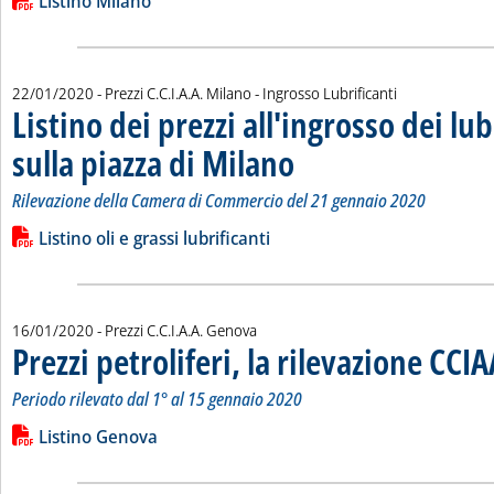
Lista allegati PDF alla notizia
Listino Milano
22/01/2020
- Prezzi C.C.I.A.A. Milano - Ingrosso Lubrificanti
Listino dei prezzi all'ingrosso dei lub
sulla piazza di Milano
. Sottotitolo: Rilevazione della Came
. Pubblicata mercoledì 22 gennaio 202
Rilevazione della Camera di Commercio del 21 gennaio 2020
Leggi tutta la notizia: 'Listino dei prezzi all'ingrosso dei lubrif
Lista allegati PDF alla notizia
Listino oli e grassi lubrificanti
16/01/2020
- Prezzi C.C.I.A.A. Genova
Prezzi petroliferi, la rilevazione CCI
Periodo rilevato dal 1° al 15 gennaio 2020
Leggi tutta la notizia: 'Prezzi petroliferi, la rilevazione CCIAA
Lista allegati PDF alla notizia
Listino Genova