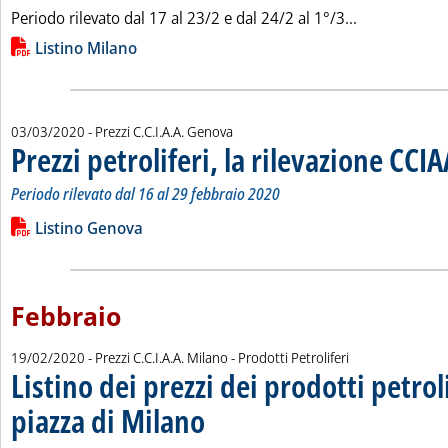
Leggi tutta l
Periodo rilevato dal 17 al 23/2 e dal 24/2 al 1°/3...
Lista allegati PDF alla notizia
Listino Milano
03/03/2020
- Prezzi C.C.I.A.A. Genova
Prezzi petroliferi, la rilevazione CCI
Periodo rilevato dal 16 al 29 febbraio 2020
Leggi tutta la notizia: 'Prezzi petroliferi, la rilevazione CCIAA
Lista allegati PDF alla notizia
Listino Genova
Febbraio
19/02/2020
- Prezzi C.C.I.A.A. Milano - Prodotti Petroliferi
Listino dei prezzi dei prodotti petroli
piazza di Milano
. Sottotitolo: Prezzi petroliferi, la rilevazione CCI
. Pubblicata mercoledì 19 febbraio 2020 alle 13.41