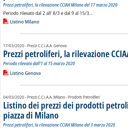
Prezzi petroliferi, la rilevazione CCIAA Milano del 17 marzo 2020
Leggi tutta la noti
Periodo rilevato dal 2 all' 8/3 e dal 9 al 15/3...
Lista allegati PDF alla notizia
Listino Milano
17/03/2020
- Prezzi C.C.I.A.A. Genova
Prezzi petroliferi, la rilevazione CCI
Periodo rilevato dall'1 al 15 marzo 2020
Leggi tutta la notizia: 'Prezzi petroliferi, la rilevazione CCIAA
Lista allegati PDF alla notizia
Listino Genova
04/03/2020
- Prezzi C.C.I.A.A. Milano - Prodotti Petroliferi
Listino dei prezzi dei prodotti petroli
piazza di Milano
. Sottotitolo: Prezzi petroliferi, la rilevazione CCI
. Pubblicata mercoledì 04 marzo 2020 alle 17.24.
Prezzi petroliferi, la rilevazione CCIAA Milano del 3 marzo 2020