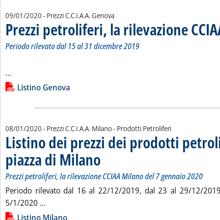
09/01/2020
- Prezzi C.C.I.A.A. Genova
Prezzi petroliferi, la rilevazione CCI
Periodo rilevato dal 15 al 31 dicembre 2019
Leggi tutta la notizia: 'Prezzi petroliferi, la rilevazione CCI
...
Lista allegati PDF alla notizia
Listino Genova
08/01/2020
- Prezzi C.C.I.A.A. Milano - Prodotti Petroliferi
Listino dei prezzi dei prodotti petroli
piazza di Milano
. Sottotitolo: Prezzi petroliferi, la rilevazione CCI
. Pubblicata mercoledì 08 gennaio 2020 alle 14.6.
Prezzi petroliferi, la rilevazione CCIAA Milano del 7 gennaio 2020
Periodo rilevato dal 16 al 22/12/2019, dal 23 al 29/12/201
Leggi tutta la notizia: 'Listino dei prezzi dei prodot
5/1/2020 ...
Lista allegati PDF alla notizia
Listino Milano