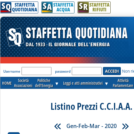
S
S
S
Q
A
R
STAFFETTA
STAFFETTA
STAFFETTA
QUOTIDIANA
ACQUA
RIFIUTI
'Modulo Login per accedere'
Non ri
Username
password
Società
Politiche
Attività
HOME
▼
Leggi e atti amministrativi
▼
Associazioni
dell'Energia
Parlamentare
Listino Prezzi C.C.I.A.A.
Gen-Feb-Mar - 2020