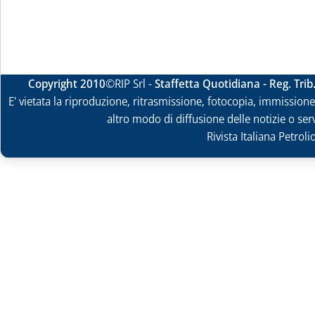
Copyright 2010
©RIP Srl -
Staffetta Quotidiana - Reg. Tri
E' vietata la riproduzione, ritrasmissione, fotocopia, immissione 
altro modo di diffusione delle notizie o ser
Rivista Italiana Petrol