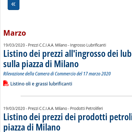
Marzo
19/03/2020
- Prezzi C.C.I.A.A. Milano - Ingrosso Lubrificanti
Listino dei prezzi all'ingrosso dei lub
sulla piazza di Milano
. Sottotitolo: Rilevazione della Came
. Pubblicata giovedì 19 marzo 2020 al
Rilevazione della Camera di Commercio del 17 marzo 2020
Leggi tutta la notizia: 'Listino dei prezzi all'ingrosso dei lubri
Lista allegati PDF alla notizia
Listino oli e grassi lubrificanti
19/03/2020
- Prezzi C.C.I.A.A. Milano - Prodotti Petroliferi
Listino dei prezzi dei prodotti petroli
piazza di Milano
. Sottotitolo: Prezzi petroliferi, la rilevazione CCI
. Pubblicata giovedì 19 marzo 2020 alle 12.39.