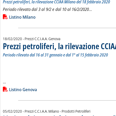
Prezzi petroliferi, la rilevazione CCIAA Milano del 18 febbraio 2020
Leggi tutta la
Periodo rilevato dal 3 al 9/2 e dal 10 al 16/2/2020
...
Lista allegati PDF alla notizia
Listino Milano
18/02/2020
- Prezzi C.C.I.A.A. Genova
Prezzi petroliferi, la rilevazione CCI
Periodo rilevato dal 16 al 31 gennaio e dal 1° al 15 febbraio 2020
Leggi tutta la notizia: 'Prezzi petroliferi, la rilevazione CCI
...
Lista allegati PDF alla notizia
Listino Genova
05/02/2020
- Prezzi C.C.I.A.A. Milano - Prodotti Petroliferi