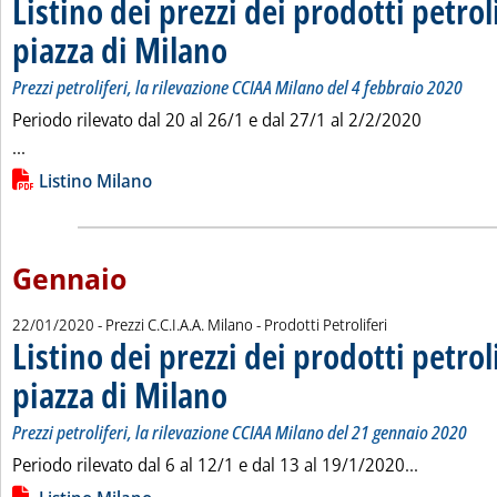
Listino dei prezzi dei prodotti petroli
piazza di Milano
. Sottotitolo: Prezzi petroliferi, la rilevazione CCI
. Pubblicata mercoledì 05 febbraio 2020 alle 9.47.
Prezzi petroliferi, la rilevazione CCIAA Milano del 4 febbraio 2020
Periodo rilevato dal 20 al 26/1 e dal 27/1 al 2/2/2020
Leggi tutta la notizia: 'Listino dei prezzi dei prodotti petroli
...
Lista allegati PDF alla notizia
Listino Milano
Gennaio
22/01/2020
- Prezzi C.C.I.A.A. Milano - Prodotti Petroliferi
Listino dei prezzi dei prodotti petroli
piazza di Milano
. Sottotitolo: Prezzi petroliferi, la rilevazione CCI
. Pubblicata mercoledì 22 gennaio 2020 alle 13.40.
Prezzi petroliferi, la rilevazione CCIAA Milano del 21 gennaio 2020
Leggi tutt
Periodo rilevato dal 6 al 12/1 e dal 13 al 19/1/2020...