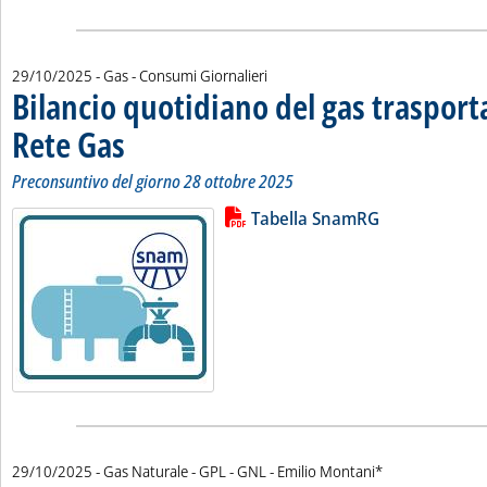
29/10/2025
- Gas - Consumi Giornalieri
Bilancio quotidiano del gas traspor
Rete Gas
. Sottotitolo: Preconsuntivo del giorno 28 ottobre 2025
. Pubblicata mercoledì 29 ottobre 2025 alle 13.42.
Preconsuntivo del giorno 28 ottobre 2025
Lista allegati PDF alla notizia
Leggi tutta la notizia: 'Bilancio 
Tabella SnamRG
di:
29/10/2025
- Gas Naturale - GPL - GNL -
Emilio Montani*