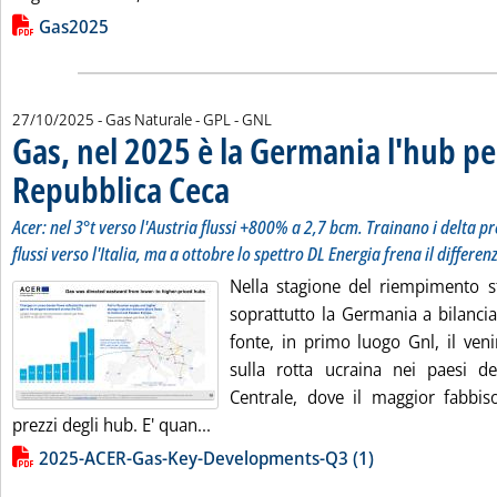
Lista allegati PDF alla notizia
Gas2025
27/10/2025
- Gas Naturale - GPL - GNL
Gas, nel 2025 è la Germania l'hub pe
Repubblica Ceca
. Sottotitolo: Acer: nel 3°t verso l'Austria flussi +
. Pubblicata lunedì 27 ottobre 2025 alle 15.42.
Acer: nel 3°t verso l'Austria flussi +800% a 2,7 bcm. Trainano i delta pr
flussi verso l'Italia, ma a ottobre lo spettro DL Energia frena il differen
Nella stagione del riempimento s
soprattutto la Germania a bilancia
fonte, in primo luogo Gnl, il ven
sulla rotta ucraina nei paesi de
Centrale, dove il maggior fabbiso
Leggi tutta la notizia: 'Gas, nel 20
prezzi degli hub. E' quan...
Lista allegati PDF alla notizia
2025-ACER-Gas-Key-Developments-Q3 (1)