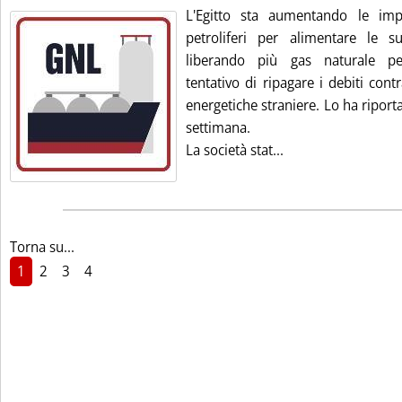
L'Egitto sta aumentando le impo
petroliferi per alimentare le sue
liberando più gas naturale pe
tentativo di ripagare i debiti con
energetiche straniere. Lo ha ripor
settimana.
Leggi tutta la noti
La società stat...
Torna su...
1
2
3
4