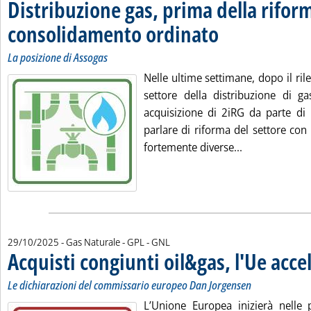
Distribuzione gas, prima della rifor
consolidamento ordinato
. Sottotitolo: La posizione d
. Pubblicata mercoledì 29 o
La posizione di Assogas
Nelle ultime settimane, dopo il ri
settore della distribuzione di ga
acquisizione di 2iRG da parte di I
parlare di riforma del settore con
Leggi tutta la
fortemente diverse...
29/10/2025
- Gas Naturale - GPL - GNL
Acquisti congiunti oil&gas, l'Ue acce
Le dichiarazioni del commissario europeo Dan Jorgensen
L’Unione Europea inizierà nelle