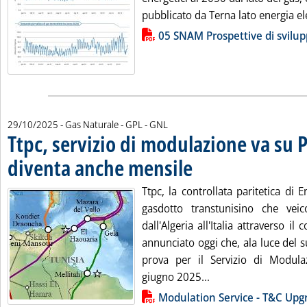
pubblicato da Terna lato energia elet
Lista allegati PDF alla notizia
05 SNAM Prospettive di svilu
29/10/2025
- Gas Naturale - GPL - GNL
Ttpc, servizio di modulazione va su 
diventa anche mensile
. Pubblicata mercoledì 29 ottobre 2
Ttpc, la controllata paritetica di
gasdotto transtunisino che vei
dall'Algeria all'Italia attraverso i
annunciato oggi che, ala luce del 
prova per il Servizio di Modula
Leggi tutta la notiz
giugno 2025...
Lista allegati PDF alla notizia
Modulation Service - T&C Upg