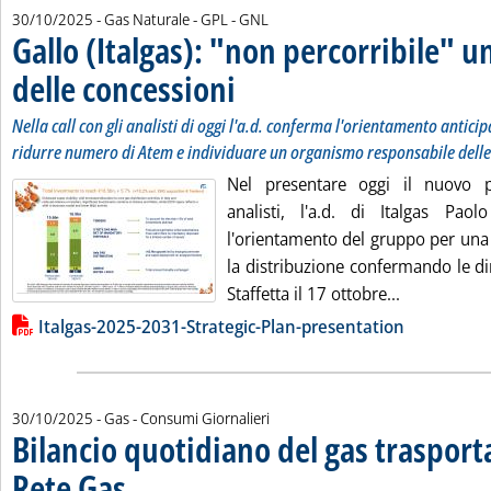
30/10/2025
- Gas Naturale - GPL - GNL
Gallo (Italgas): "non percorribile" 
delle concessioni
. Sottotitolo: Nella call con gli analisti di oggi
. Pubblicata giovedì 30 ottobre 2025 alle 17.5.
Nella call con gli analisti di oggi l'a.d. conferma l'orientamento anticip
ridurre numero di Atem e individuare un organismo responsabile delle
Nel presentare oggi il nuovo pi
analisti, l'a.d. di Italgas Paol
l'orientamento del gruppo per una 
la distribuzione confermando le dire
Leggi tutta 
Staffetta il 17 ottobre...
Lista allegati PDF alla notizia
Italgas-2025-2031-Strategic-Plan-presentation
30/10/2025
- Gas - Consumi Giornalieri
Bilancio quotidiano del gas traspor
Rete Gas
. Sottotitolo: Preconsuntivo del giorno 29 ottobre 2025
. Pubblicata giovedì 30 ottobre 2025 alle 12.7.