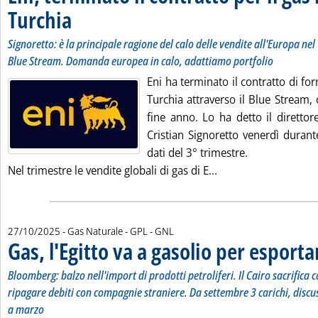
Turchia
. Sottotitolo: Signoretto: è la principale ragione del calo delle vendite 
. Pubblicata lunedì 27 ottobre 2025 alle 10.43.
Signoretto: è la principale ragione del calo delle vendite all'Europa nel 
Blue Stream. Domanda europea in calo, adattiamo portfolio
Eni ha terminato il contratto di for
Turchia attraverso il Blue Stream,
fine anno. Lo ha detto il direttor
Cristian Signoretto venerdì durant
dati del 3° trimestre.
Leggi tutta la notizi
Nel trimestre le vendite globali di gas di E...
27/10/2025
- Gas Naturale - GPL - GNL
Gas, l'Egitto va a gasolio per esporta
Bloomberg: balzo nell'import di prodotti petroliferi. Il Cairo sacrifica 
ripagare debiti con compagnie straniere. Da settembre 3 carichi, discus
a marzo