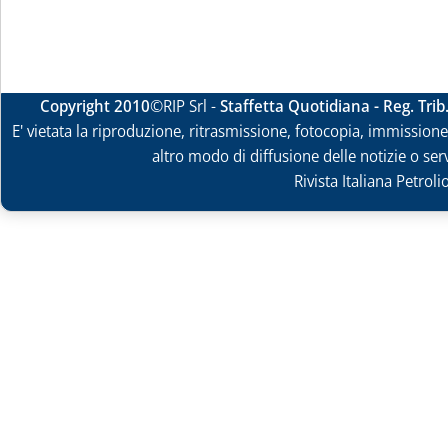
Copyright 2010
©RIP Srl -
Staffetta Quotidiana - Reg. Tri
E' vietata la riproduzione, ritrasmissione, fotocopia, immissione 
altro modo di diffusione delle notizie o ser
Rivista Italiana Petrol