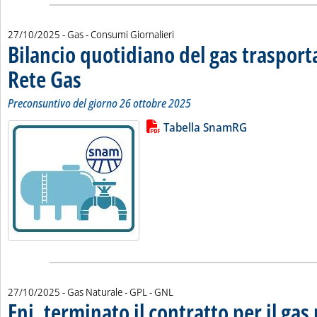
27/10/2025
- Gas - Consumi Giornalieri
Bilancio quotidiano del gas traspor
Rete Gas
. Sottotitolo: Preconsuntivo del giorno 26 ottobre 2025
. Pubblicata lunedì 27 ottobre 2025 alle 11.34.
Preconsuntivo del giorno 26 ottobre 2025
Lista allegati PDF alla notizia
Leggi tutta la notizia: 'Bilancio 
Tabella SnamRG
27/10/2025
- Gas Naturale - GPL - GNL
Eni, terminato il contratto per il gas 