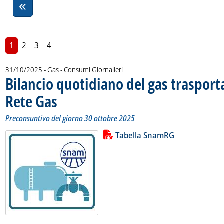
1
2
3
4
31/10/2025
- Gas - Consumi Giornalieri
Bilancio quotidiano del gas traspor
Rete Gas
. Sottotitolo: Preconsuntivo del giorno 30 ottobre 2025
. Pubblicata venerdì 31 ottobre 2025 alle 11.55.
Preconsuntivo del giorno 30 ottobre 2025
Lista allegati PDF alla notizia
Leggi tutta la notizia: 'Bilancio 
Tabella SnamRG