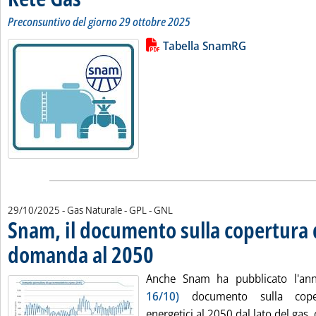
Preconsuntivo del giorno 29 ottobre 2025
Lista allegati PDF alla notizia
Leggi tutta la notizia: 'Bilancio 
Tabella SnamRG
29/10/2025
- Gas Naturale - GPL - GNL
Snam, il documento sulla copertura 
domanda al 2050
. Pubblicata mercoledì 29 ottobre 2025 alle 17.4
Anche Snam ha pubblicato l'an
16/10)
documento sulla cope
energetici al 2050 dal lato del gas, 