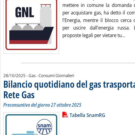
mettere in comune la domanda d
per acquistare gas, ha detto il c
l’Energia, mentre il blocco cerca d
per uscire dall’energia russa.
Legg
proposte legali per vietare tu...
28/10/2025
- Gas - Consumi Giornalieri
Bilancio quotidiano del gas traspor
Rete Gas
. Sottotitolo: Preconsuntivo del giorno 27 ottobre 2025
. Pubblicata martedì 28 ottobre 2025 alle 11.14.
Preconsuntivo del giorno 27 ottobre 2025
Lista allegati PDF alla notizia
Leggi tutta la notizia: 'Bilancio 
Tabella SnamRG