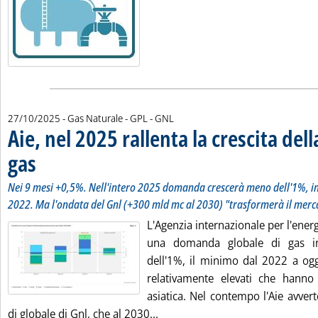
27/10/2025
- Gas Naturale - GPL - GNL
Aie, nel 2025 rallenta la crescita de
gas
. Sottotitolo: Nei 9 mesi +0,5%. Nell'intero 2025 domanda crescerà meno dell'1%, 
. Pubblicata lunedì 27 ottobre 2025 alle 17.9.
Nei 9 mesi +0,5%. Nell'intero 2025 domanda crescerà meno dell'1%, in
2022. Ma l'ondata del Gnl (+300 mld mc al 2030) "trasformerà il merc
L'Agenzia internazionale per l'ener
una domanda globale di gas 
dell'1%, il minimo dal 2022 a ogg
relativamente elevati che hanno
asiatica. Nel contempo l'Aie avver
Leggi tutta la notizia: 'Aie, nel
di globale di Gnl, che al 2030...