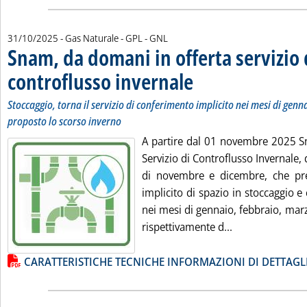
31/10/2025
- Gas Naturale - GPL - GNL
Snam, da domani in offerta servizio 
controflusso invernale
. Sottotitolo: Stoccaggio, torna il 
. Pubblicata venerdì 31 ottobre 202
Stoccaggio, torna il servizio di conferimento implicito nei mesi di genn
proposto lo scorso inverno
A partire dal 01 novembre 2025 Sn
Servizio di Controflusso Invernale, 
di novembre e dicembre, che pre
implicito di spazio in stoccaggio e
nei mesi di gennaio, febbraio, mar
Leggi tutta la 
rispettivamente d...
Lista allegati PDF alla notizia
CARATTERISTICHE TECNICHE INFORMAZIONI DI DETTAGL