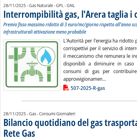
28/11/2025
- Gas Naturale - GPL - GNL
Interrompibilità gas, l'Arera taglia i 
Premio fisso massimo ridotto di 3 euro/mc/giorno rispetto all'anno sco
infrastrutturali attivazione meno probabile
L'Autorità per l'energia ha ridotto 
corrispettivi per il servizio di inte
il meccanismo che remunera le ind
disponibili a diminuire in caso 
consumi di gas per contribuire 
Leggi tutta la 
approvvigionamen...
Lista allegati PDF alla notizia
507-2025-R-gas
28/11/2025
- Gas - Consumi Giornalieri
Bilancio quotidiano del gas traspor
Rete Gas
. Sottotitolo: Preconsuntivo del giorno 27 novembre 2025
. Pubblicata venerdì 28 novembre 2025 alle 12.18.