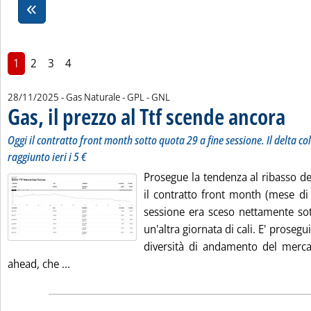
1
2
3
4
28/11/2025
- Gas Naturale - GPL - GNL
Gas, il prezzo al Ttf scende ancora
. Sottot
. Pubbl
Oggi il contratto front month sotto quota 29 a fine sessione. Il delta c
raggiunto ieri i 5 €
Prosegue la tendenza al ribasso del
il contratto front month (mese di
sessione era sceso nettamente sot
un'altra giornata di cali. E' prosegu
diversità di andamento del mercat
Leggi tutta la notizia: 'Gas, il prezzo al Ttf scend
ahead, che ...