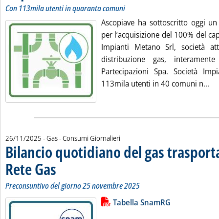
Con 113mila utenti in quaranta comuni
Ascopiave ha sottoscritto oggi un
per l’acquisizione del 100% del capi
Impianti Metano Srl, società att
distribuzione gas, interamen
Partecipazioni Spa. Società Imp
Le
113mila utenti in 40 comuni n...
26/11/2025
- Gas - Consumi Giornalieri
Bilancio quotidiano del gas traspor
Rete Gas
. Sottotitolo: Preconsuntivo del giorno 25 novembre 2025
. Pubblicata mercoledì 26 novembre 2025 alle 13.23.
Preconsuntivo del giorno 25 novembre 2025
Lista allegati PDF alla notizia
Leggi tutta la notizia: 'Bilancio 
Tabella SnamRG