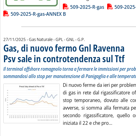
Lista allegati PDF alla notizia
509-2025-R-gas
509-2025
509-2025-R-gas-ANNEX B
di:
27/11/2025
- Gas Naturale - GPL - GNL -
G.P.
Gas, di nuovo fermo Gnl Ravenna
Psv sale in controtendenza sul Ttf
. Sottot
. Pubbl
Il terminal offshore romagnolo torna a fermare le immissioni per pro
sommandosi allo stop per manutenzione di Panigaglia e alle temperatu
Di nuovo ferme da ieri per proble
di gas in rete dal rigassificatore 
stop temporaneo, dovuto alle co
avverse, si somma alla fermata p
secondo rigassificatore, quello o
Leggi tutta
iniziata il 22 e che pro...