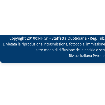
Copyright 2010
©RIP Srl -
Staffetta Quotidiana - Reg. Tri
E' vietata la riproduzione, ritrasmissione, fotocopia, immissione 
altro modo di diffusione delle notizie o ser
Rivista Italiana Petrol