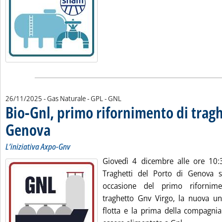
26/11/2025
- Gas Naturale - GPL - GNL
Bio-Gnl, primo rifornimento di tragh
Genova
. Sottotitolo: L’iniziativa Axpo-Gnv
. Pubblicata mercoledì 26 novembre 2025 alle 11.15.
L’iniziativa Axpo-Gnv
Giovedì 4 dicembre alle ore 10:
Traghetti del Porto di Genova s
occasione del primo rifornim
traghetto Gnv Virgo, la nuova un
flotta e la prima della compagn