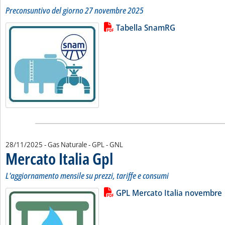
Preconsuntivo del giorno 27 novembre 2025
Lista allegati PDF alla notizia
Leggi tutta la notizia: 'Bilancio 
Tabella SnamRG
28/11/2025
- Gas Naturale - GPL - GNL
Mercato Italia Gpl
. Sottotitolo: L'aggiornamento mensile su prezzi
. Pubblicata venerdì 28 novembre 2025 alle 11
L'aggiornamento mensile su prezzi, tariffe e consumi
Lista allegati PDF alla notizia
Leggi tutta la notizia: 'Mercato Ita
GPL Mercato Italia novembre