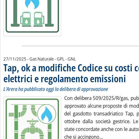
27/11/2025
- Gas Naturale - GPL - GNL
Tap, ok a modifiche Codice su costi
elettrici e regolamento emissioni
. Sottoti
. Pubbli
L'Arera ha pubblicato oggi la delibera di approvazione
Con delibera 509/2025/R/gas, pubbl
approvato alcune proposte di modif
del gasdotto transadriatico Tap, 
ottobre dalla società gestrice. L
state concordate anche con le autor
Leggi tutta la n
che si accingono...