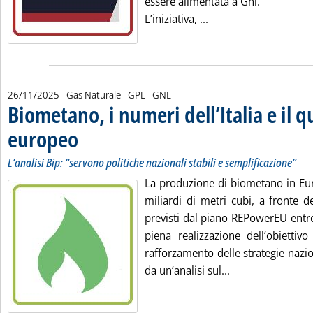
essere alimentata a Gnl.
Leggi tutta la notizi
L’iniziativa, ...
26/11/2025
- Gas Naturale - GPL - GNL
Biometano, i numeri dell’Italia e il 
europeo
. Sottotitolo: L’analisi Bip: “servono politiche nazionali stabili e sempli
. Pubblicata mercoledì 26 novembre 2025 alle 10.47.
L’analisi Bip: “servono politiche nazionali stabili e semplificazione”
La produzione di biometano in Eur
miliardi di metri cubi, a fronte d
previsti dal piano REPowerEU entro
piena realizzazione dell’obiettiv
rafforzamento delle strategie nazi
Leggi tutta la no
da un’analisi sul...