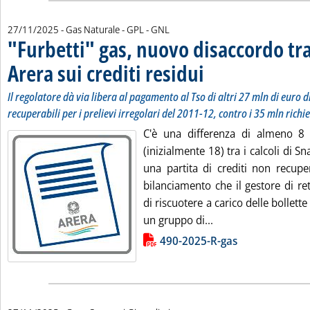
27/11/2025
- Gas Naturale - GPL - GNL
"Furbetti" gas, nuovo disaccordo tr
Arera sui crediti residui
. Sottotitolo: Il regolatore dà vi
. Pubblicata giovedì 27 novembr
Il regolatore dà via libera al pagamento al Tso di altri 27 mln di euro d
recuperabili per i prelievi irregolari del 2011-12, contro i 35 mln richie
C'è una differenza di almeno 8 
(inizialmente 18) tra i calcoli di S
una partita di crediti non recupe
bilanciamento che il gestore di re
di riscuotere a carico delle bollett
Leggi tutta la notiz
un gruppo di...
Lista allegati PDF alla notizia
490-2025-R-gas