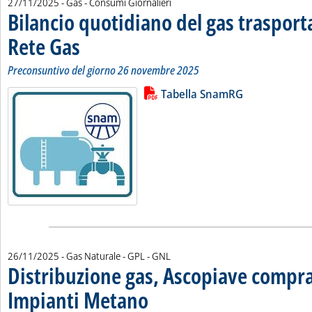
27/11/2025
- Gas - Consumi Giornalieri
Bilancio quotidiano del gas traspor
Rete Gas
. Sottotitolo: Preconsuntivo del giorno 26 novembre 2025
. Pubblicata giovedì 27 novembre 2025 alle 12.16.
Preconsuntivo del giorno 26 novembre 2025
Lista allegati PDF alla notizia
Leggi tutta la notizia: 'Bilancio 
Tabella SnamRG
26/11/2025
- Gas Naturale - GPL - GNL
Distribuzione gas, Ascopiave compra
Impianti Metano
. Sottotitolo: Con 113mila utenti in quaranta com
. Pubblicata mercoledì 26 novembre 2025 alle 15