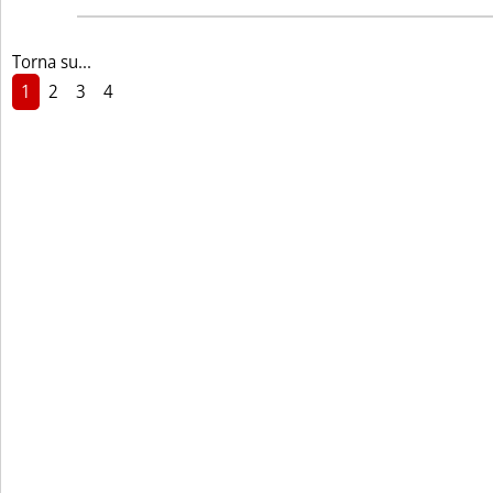
Torna su...
1
2
3
4