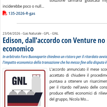
soluzione tariffaria giudicata m
Leggi tutta la notizia: 'Gas Sardegna
inciderebbe poco o null...
Lista allegati PDF alla notizia
135-2026-R-gas
23/04/2026
- Gas Naturale - GPL - GNL
Edison, dall'accordo con Venture no
economico
. Sottotitolo: In arbitrato Foro Buonaparte chiedeva un ristoro p
. Pubblicata giovedì 23 aprile 2026 alle 11.56.
In arbitrato Foro Buonaparte chiedeva un ristoro per il ritardato avvi
l’impatto economico della transazione che ha messo fine alla disputa è
L'accordo annunciato il mese sco
accettato di chiudere il procedim
puntava a ottenere un risarcime
per il ritardo nell'avvio delle c
produce effetti economici di rilievo
Leggi tutt
del gruppo, Nicola Mo...