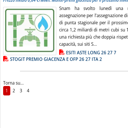
Prezzo medio 0,84 €/MWh. Monte-premi giacenza per il prossimo inver
Snam ha svolto lunedì una 
assegnazione per l’assegnazione di
di punta stagionale per il prossi
circa 1,2 miliardi di metri cubi su 1
una richiesta più che doppia rispett
Leggi tutta la 
capacità, sui siti S...
Lista allegati PDF alla notizia
ESITI ASTE LONG 26 27 7
STOGIT PREMIO GIACENZA E OFP 26 27 ITA 2
Torna su...
1
2
3
4