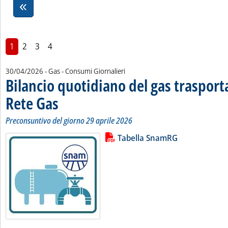
1
2
3
4
30/04/2026
- Gas - Consumi Giornalieri
Bilancio quotidiano del gas traspor
Rete Gas
. Sottotitolo: Preconsuntivo del giorno 29 aprile 2026
. Pubblicata giovedì 30 aprile 2026 alle 11.34.
Preconsuntivo del giorno 29 aprile 2026
Lista allegati PDF alla notizia
Leggi tutta la notizia: 'Bilancio 
Tabella SnamRG