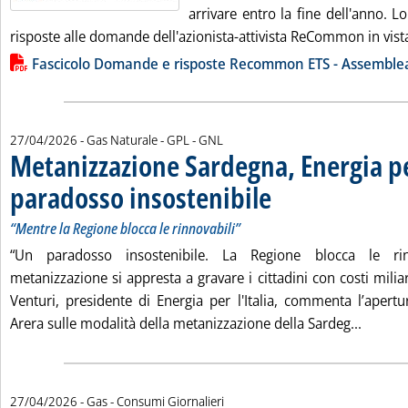
arrivare entro la fine dell'anno. 
risposte alle domande dell'azionista-attivista ReCommon in vista
Lista allegati PDF alla notizia
Fascicolo Domande e risposte Recommon ETS - Assemblea
27/04/2026
- Gas Naturale - GPL - GNL
Metanizzazione Sardegna, Energia per
paradosso insostenibile
. Sottotitolo: “Mentre la Regione
. Pubblicata lunedì 27 aprile 20
“Mentre la Regione blocca le rinnovabili”
“Un paradosso insostenibile. La Regione blocca le rin
metanizzazione si appresta a gravare i cittadini con costi milia
Venturi, presidente di Energia per l'Italia, commenta l’apertu
Leggi t
Arera sulle modalità della metanizzazione della Sardeg...
27/04/2026
- Gas - Consumi Giornalieri