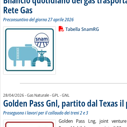
Rete Gas
. Sottotitolo: Preconsuntivo del giorno 27 aprile 2026
. Pubblicata martedì 28 aprile 2026 alle 11.7.
Preconsuntivo del giorno 27 aprile 2026
Lista allegati PDF alla notizia
Leggi tutta la notizia: 'Bilancio 
Tabella SnamRG
28/04/2026
- Gas Naturale - GPL - GNL
Golden Pass Gnl, partito dal Texas il
Proseguono i lavori per il collaudo dei treni 2 e 3
Golden Pass Lng, joint ventur