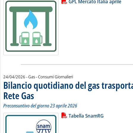
Lista allegati PDF alla notizia
GPL Mercato Italia aprile
24/04/2026
- Gas - Consumi Giornalieri
Bilancio quotidiano del gas traspor
Rete Gas
. Sottotitolo: Preconsuntivo del giorno 23 aprile 2026
. Pubblicata venerdì 24 aprile 2026 alle 11.12.
Preconsuntivo del giorno 23 aprile 2026
Lista allegati PDF alla notizia
Leggi tutta la notizia: 'Bilancio 
Tabella SnamRG