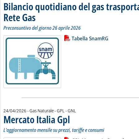
Bilancio quotidiano del gas traspor
Rete Gas
. Sottotitolo: Preconsuntivo del giorno 26 aprile 2026
. Pubblicata lunedì 27 aprile 2026 alle 11.26.
Preconsuntivo del giorno 26 aprile 2026
Lista allegati PDF alla notizia
Leggi tutta la notizia: 'Bilancio 
Tabella SnamRG
24/04/2026
- Gas Naturale - GPL - GNL
Mercato Italia Gpl
. Sottotitolo: L'aggiornamento mensile su prezzi
. Pubblicata venerdì 24 aprile 2026 alle 12.16.
L'aggiornamento mensile su prezzi, tariffe e consumi
Leggi tutta la notizia: 'Mercato Ita