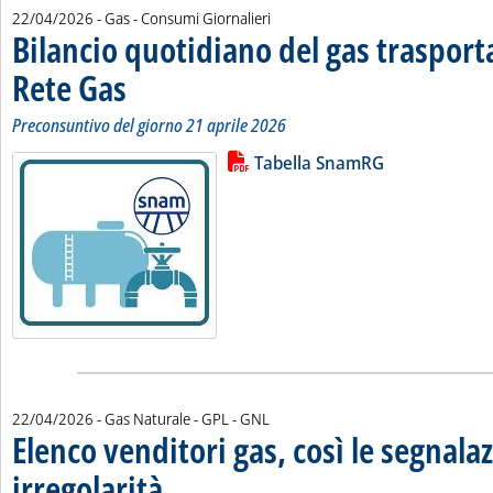
22/04/2026
- Gas - Consumi Giornalieri
Bilancio quotidiano del gas traspor
Rete Gas
. Sottotitolo: Preconsuntivo del giorno 21 aprile 2026
. Pubblicata mercoledì 22 aprile 2026 alle 13.13.
Preconsuntivo del giorno 21 aprile 2026
Lista allegati PDF alla notizia
Leggi tutta la notizia: 'Bilancio 
Tabella SnamRG
22/04/2026
- Gas Naturale - GPL - GNL
Elenco venditori gas, così le segnalaz
irregolarità
. Sottotitolo: Il Sistema Informativo Integrato avvia consultazio
. Pubblicata mercoledì 22 aprile 2026 alle 12.26.