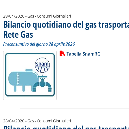
29/04/2026
- Gas - Consumi Giornalieri
Bilancio quotidiano del gas traspor
Rete Gas
. Sottotitolo: Preconsuntivo del giorno 28 aprile 2026
. Pubblicata mercoledì 29 aprile 2026 alle 11.50.
Preconsuntivo del giorno 28 aprile 2026
Lista allegati PDF alla notizia
Leggi tutta la notizia: 'Bilancio 
Tabella SnamRG
28/04/2026
- Gas - Consumi Giornalieri
Bilancio quotidiano del gas traspor