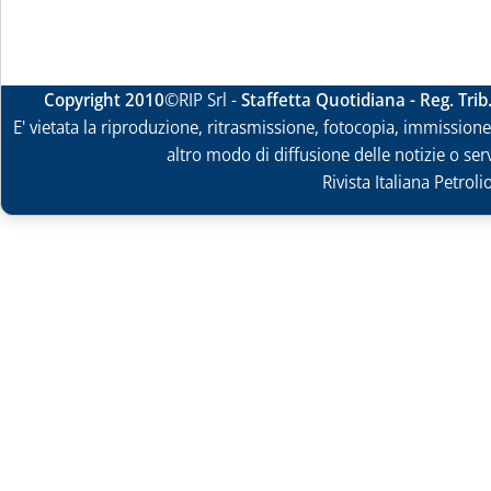
Copyright 2010
©RIP Srl -
Staffetta Quotidiana - Reg. Tri
E' vietata la riproduzione, ritrasmissione, fotocopia, immissione 
altro modo di diffusione delle notizie o ser
Rivista Italiana Petrol