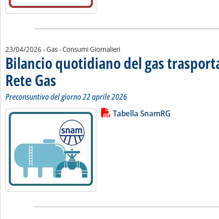
23/04/2026
- Gas - Consumi Giornalieri
Bilancio quotidiano del gas traspor
Rete Gas
. Sottotitolo: Preconsuntivo del giorno 22 aprile 2026
. Pubblicata giovedì 23 aprile 2026 alle 11.19.
Preconsuntivo del giorno 22 aprile 2026
Lista allegati PDF alla notizia
Leggi tutta la notizia: 'Bilancio 
Tabella SnamRG