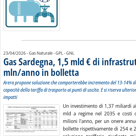
23/04/2026
- Gas Naturale - GPL - GNL
Gas Sardegna, 1,5 mld € di infrastru
mln/anno in bolletta
. Sottotitolo: Arera propone soluzione ch
. Pubblicata giovedì 23 aprile 2026 alle
Arera propone soluzione che comporterebbe incremento del 13-14% del
capacità della tariffa di trasporto ai punti di uscita. E si riserva ulterio
impatti
Un investimento di 1,37 miliardi a
mld a regime nel 2035 e costi o
milioni l'anno, per un onere annu
bollette rispettivamente di 254 e 