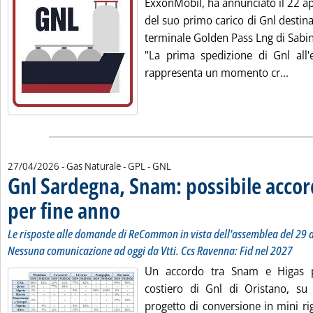
ExxonMobil, ha annunciato il 22 ap
del suo primo carico di Gnl destina
terminale Golden Pass Lng di Sabin
"La prima spedizione di Gnl all'e
Leggi
rappresenta un momento cr...
27/04/2026
- Gas Naturale - GPL - GNL
Gnl Sardegna, Snam: possibile accor
per fine anno
. Sottotitolo: Le risposte alle domande di ReCommon in vi
. Pubblicata lunedì 27 aprile 2026 alle 16.48.
Le risposte alle domande di ReCommon in vista dell'assemblea del 29 ap
Nessuna comunicazione ad oggi da Vtti. Ccs Ravenna: Fid nel 2027
Un accordo tra Snam e Higas pe
costiero di Gnl di Oristano, su
progetto di conversione in mini ri