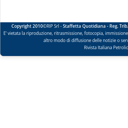
Copyright 2010
©RIP Srl -
Staffetta Quotidiana - Reg. Tri
E' vietata la riproduzione, ritrasmissione, fotocopia, immissione 
altro modo di diffusione delle notizie o ser
Rivista Italiana Petrol