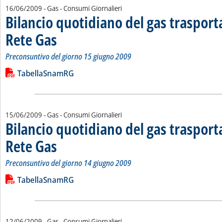
16/06/2009
- Gas - Consumi Giornalieri
Bilancio quotidiano del gas traspor
Rete Gas
. Sottotitolo: Preconsuntivo del giorno 15 giugno 2009
. Pubblicata martedì 16 giugno 2009 alle 15.27.
Preconsuntivo del giorno 15 giugno 2009
Leggi tutta la notizia: 'Bilancio quotidiano del gas trasport
Lista allegati PDF alla notizia
TabellaSnamRG
15/06/2009
- Gas - Consumi Giornalieri
Bilancio quotidiano del gas traspor
Rete Gas
. Sottotitolo: Preconsuntivo del giorno 14 giugno 2009
. Pubblicata lunedì 15 giugno 2009 alle 15.14.
Preconsuntivo del giorno 14 giugno 2009
Leggi tutta la notizia: 'Bilancio quotidiano del gas trasport
Lista allegati PDF alla notizia
TabellaSnamRG
12/06/2009
- Gas - Consumi Giornalieri