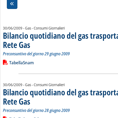
30/06/2009
- Gas - Consumi Giornalieri
Bilancio quotidiano del gas traspor
Rete Gas
. Sottotitolo: Preconsuntivo del giorno 29 giugno 2009
. Pubblicata martedì 30 giugno 2009 alle 12.12.
Preconsuntivo del giorno 29 giugno 2009
Leggi tutta la notizia: 'Bilancio quotidiano del gas trasporta
Lista allegati PDF alla notizia
TabellaSnam
30/06/2009
- Gas - Consumi Giornalieri
Bilancio quotidiano del gas traspor
Rete Gas
. Sottotitolo: Preconsuntivo del giorno 28 giugno 2009
. Pubblicata martedì 30 giugno 2009 alle 10.39.
Preconsuntivo del giorno 28 giugno 2009
Leggi tutta la notizia: 'Bilancio quotidiano del gas trasporta