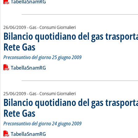
Lista allegati PDF alla notizia
TabellaSnamRG
26/06/2009
- Gas - Consumi Giornalieri
Bilancio quotidiano del gas traspor
Rete Gas
. Sottotitolo: Preconsuntivo del giorno 25 giugno 2009
. Pubblicata venerdì 26 giugno 2009 alle 16.5.
Preconsuntivo del giorno 25 giugno 2009
Leggi tutta la notizia: 'Bilancio quotidiano del gas trasport
Lista allegati PDF alla notizia
TabellaSnamRG
25/06/2009
- Gas - Consumi Giornalieri
Bilancio quotidiano del gas traspor
Rete Gas
. Sottotitolo: Preconsuntivo del giorno 24 giugno 2009
. Pubblicata giovedì 25 giugno 2009 alle 15.32.
Preconsuntivo del giorno 24 giugno 2009
Leggi tutta la notizia: 'Bilancio quotidiano del gas trasport
Lista allegati PDF alla notizia
TabellaSnamRG