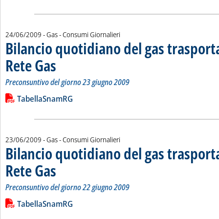
24/06/2009
- Gas - Consumi Giornalieri
Bilancio quotidiano del gas traspor
Rete Gas
. Sottotitolo: Preconsuntivo del giorno 23 giugno 2009
. Pubblicata mercoledì 24 giugno 2009 alle 15.40.
Preconsuntivo del giorno 23 giugno 2009
Leggi tutta la notizia: 'Bilancio quotidiano del gas trasport
Lista allegati PDF alla notizia
TabellaSnamRG
23/06/2009
- Gas - Consumi Giornalieri
Bilancio quotidiano del gas traspor
Rete Gas
. Sottotitolo: Preconsuntivo del giorno 22 giugno 2009
. Pubblicata martedì 23 giugno 2009 alle 16.22.
Preconsuntivo del giorno 22 giugno 2009
Leggi tutta la notizia: 'Bilancio quotidiano del gas trasporta
Lista allegati PDF alla notizia
TabellaSnamRG