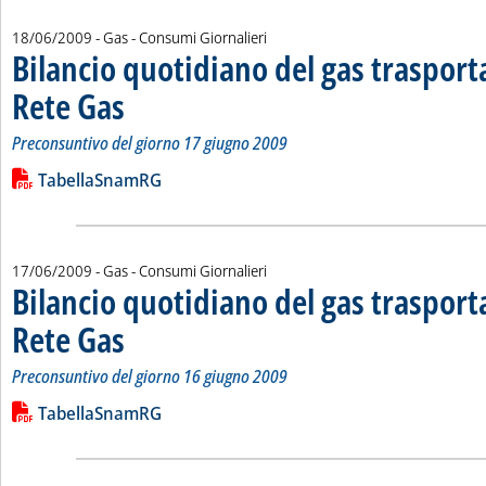
18/06/2009
- Gas - Consumi Giornalieri
Bilancio quotidiano del gas traspor
Rete Gas
. Sottotitolo: Preconsuntivo del giorno 17 giugno 2009
. Pubblicata giovedì 18 giugno 2009 alle 15.45.
Preconsuntivo del giorno 17 giugno 2009
Leggi tutta la notizia: 'Bilancio quotidiano del gas trasport
Lista allegati PDF alla notizia
TabellaSnamRG
17/06/2009
- Gas - Consumi Giornalieri
Bilancio quotidiano del gas traspor
Rete Gas
. Sottotitolo: Preconsuntivo del giorno 16 giugno 2009
. Pubblicata mercoledì 17 giugno 2009 alle 15.25.
Preconsuntivo del giorno 16 giugno 2009
Leggi tutta la notizia: 'Bilancio quotidiano del gas trasport
Lista allegati PDF alla notizia
TabellaSnamRG