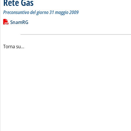
Rete Gas
Preconsuntivo del giorno 31 maggio 2009
Leggi tutta la notizia: 'Bilancio quotidiano del gas trasport
Lista allegati PDF alla notizia
SnamRG
Torna su...