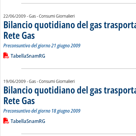
22/06/2009
- Gas - Consumi Giornalieri
Bilancio quotidiano del gas traspor
Rete Gas
. Sottotitolo: Preconsuntivo del giorno 21 giugno 2009
. Pubblicata lunedì 22 giugno 2009 alle 15.3.
Preconsuntivo del giorno 21 giugno 2009
Leggi tutta la notizia: 'Bilancio quotidiano del gas trasport
Lista allegati PDF alla notizia
TabellaSnamRG
19/06/2009
- Gas - Consumi Giornalieri
Bilancio quotidiano del gas traspor
Rete Gas
. Sottotitolo: Preconsuntivo del giorno 18 giugno 2009
. Pubblicata venerdì 19 giugno 2009 alle 15.19.
Preconsuntivo del giorno 18 giugno 2009
Leggi tutta la notizia: 'Bilancio quotidiano del gas trasport
Lista allegati PDF alla notizia
TabellaSnamRG