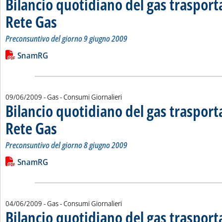
Bilancio quotidiano del gas traspor
Rete Gas
. Sottotitolo: Preconsuntivo del giorno 9 giugno 2009
. Pubblicata mercoledì 10 giugno 2009 alle 15.28.
Preconsuntivo del giorno 9 giugno 2009
Leggi tutta la notizia: 'Bilancio quotidiano del gas trasport
Lista allegati PDF alla notizia
SnamRG
09/06/2009
- Gas - Consumi Giornalieri
Bilancio quotidiano del gas traspor
Rete Gas
. Sottotitolo: Preconsuntivo del giorno 8 giugno 2009
. Pubblicata martedì 09 giugno 2009 alle 14.56.
Preconsuntivo del giorno 8 giugno 2009
Leggi tutta la notizia: 'Bilancio quotidiano del gas trasport
Lista allegati PDF alla notizia
SnamRG
04/06/2009
- Gas - Consumi Giornalieri
Bilancio quotidiano del gas traspor