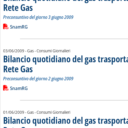
Rete Gas
. Sottotitolo: Preconsuntivo del giorno 3 giugno 2009
. Pubblicata giovedì 04 giugno 2009 alle 15.22.
Preconsuntivo del giorno 3 giugno 2009
Leggi tutta la notizia: 'Bilancio quotidiano del gas trasport
Lista allegati PDF alla notizia
SnamRG
03/06/2009
- Gas - Consumi Giornalieri
Bilancio quotidiano del gas traspor
Rete Gas
. Sottotitolo: Preconsuntivo del giorno 2 giugno 2009
. Pubblicata mercoledì 03 giugno 2009 alle 15.20.
Preconsuntivo del giorno 2 giugno 2009
Leggi tutta la notizia: 'Bilancio quotidiano del gas trasport
Lista allegati PDF alla notizia
SnamRG
01/06/2009
- Gas - Consumi Giornalieri
Bilancio quotidiano del gas traspor
. Sottotitolo: Preconsuntivo del giorno 31 maggio 2009
. Pubblicata lunedì 01 giugno 2009 alle 15.37.