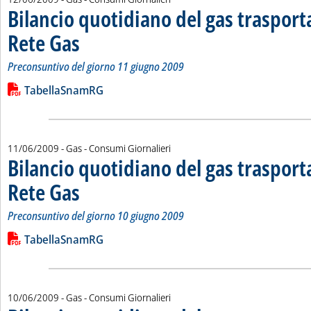
Bilancio quotidiano del gas traspor
Rete Gas
. Sottotitolo: Preconsuntivo del giorno 11 giugno 2009
. Pubblicata venerdì 12 giugno 2009 alle 15.49.
Preconsuntivo del giorno 11 giugno 2009
Leggi tutta la notizia: 'Bilancio quotidiano del gas trasport
Lista allegati PDF alla notizia
TabellaSnamRG
11/06/2009
- Gas - Consumi Giornalieri
Bilancio quotidiano del gas traspor
Rete Gas
. Sottotitolo: Preconsuntivo del giorno 10 giugno 2009
. Pubblicata giovedì 11 giugno 2009 alle 15.36.
Preconsuntivo del giorno 10 giugno 2009
Leggi tutta la notizia: 'Bilancio quotidiano del gas trasport
Lista allegati PDF alla notizia
TabellaSnamRG
10/06/2009
- Gas - Consumi Giornalieri