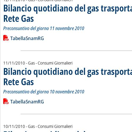
Bilancio quotidiano del gas traspor
Rete Gas
. Sottotitolo: Preconsuntivo del giorno 11 novembre 2010
. Pubblicata venerdì 12 novembre 2010 alle 15.35.
Preconsuntivo del giorno 11 novembre 2010
Leggi tutta la notizia: 'Bilancio quotidiano del gas trasport
Lista allegati PDF alla notizia
TabellaSnamRG
11/11/2010
- Gas - Consumi Giornalieri
Bilancio quotidiano del gas traspor
Rete Gas
. Sottotitolo: Preconsuntivo del giorno 10 novembre 2010
. Pubblicata giovedì 11 novembre 2010 alle 14.45.
Preconsuntivo del giorno 10 novembre 2010
Leggi tutta la notizia: 'Bilancio quotidiano del gas trasport
Lista allegati PDF alla notizia
TabellaSnamRG
10/11/2010
- Gas - Consumi Giornalieri