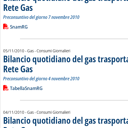
Rete Gas
. Sottotitolo: Preconsuntivo del giorno 7 novembre 2010
. Pubblicata lunedì 08 novembre 2010 alle 15.10.
Preconsuntivo del giorno 7 novembre 2010
Leggi tutta la notizia: 'Bilancio quotidiano del gas trasport
Lista allegati PDF alla notizia
SnamRG
05/11/2010
- Gas - Consumi Giornalieri
Bilancio quotidiano del gas traspor
Rete Gas
. Sottotitolo: Preconsuntivo del giorno 4 novembre 2010
. Pubblicata venerdì 05 novembre 2010 alle 16.4.
Preconsuntivo del giorno 4 novembre 2010
Leggi tutta la notizia: 'Bilancio quotidiano del gas trasport
Lista allegati PDF alla notizia
TabellaSnamRG
04/11/2010
- Gas - Consumi Giornalieri
Bilancio quotidiano del gas traspor
. Sottotitolo: Preconsuntivo del giorno 3 novembre 2010
. Pubblicata giovedì 04 novembre 2010 alle 14.53.