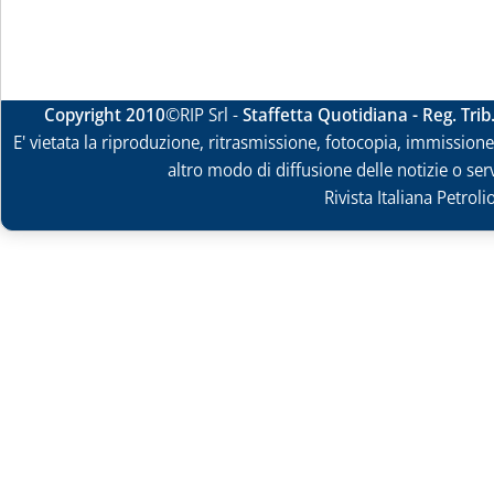
Copyright 2010
©RIP Srl -
Staffetta Quotidiana - Reg. Tri
E' vietata la riproduzione, ritrasmissione, fotocopia, immissione 
altro modo di diffusione delle notizie o ser
Rivista Italiana Petrol