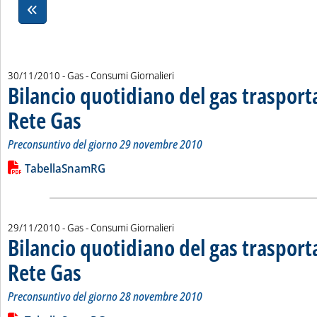
30/11/2010
- Gas - Consumi Giornalieri
Bilancio quotidiano del gas traspor
Rete Gas
. Sottotitolo: Preconsuntivo del giorno 29 novembre 2010
. Pubblicata martedì 30 novembre 2010 alle 14.12.
Preconsuntivo del giorno 29 novembre 2010
Leggi tutta la notizia: 'Bilancio quotidiano del gas trasport
Lista allegati PDF alla notizia
TabellaSnamRG
29/11/2010
- Gas - Consumi Giornalieri
Bilancio quotidiano del gas traspor
Rete Gas
. Sottotitolo: Preconsuntivo del giorno 28 novembre 2010
. Pubblicata lunedì 29 novembre 2010 alle 15.7.
Preconsuntivo del giorno 28 novembre 2010
Leggi tutta la notizia: 'Bilancio quotidiano del gas trasport