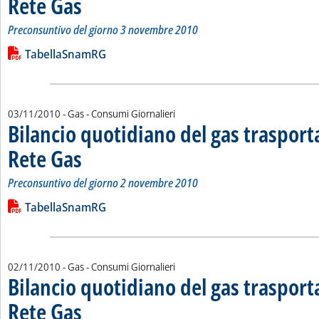
Rete Gas
Preconsuntivo del giorno 3 novembre 2010
Leggi tutta la notizia: 'Bilancio quotidiano del gas trasport
Lista allegati PDF alla notizia
TabellaSnamRG
03/11/2010
- Gas - Consumi Giornalieri
Bilancio quotidiano del gas traspor
Rete Gas
. Sottotitolo: Preconsuntivo del giorno 2 novembre 2010
. Pubblicata mercoledì 03 novembre 2010 alle 15.11.
Preconsuntivo del giorno 2 novembre 2010
Leggi tutta la notizia: 'Bilancio quotidiano del gas trasport
Lista allegati PDF alla notizia
TabellaSnamRG
02/11/2010
- Gas - Consumi Giornalieri
Bilancio quotidiano del gas traspor
Rete Gas
. Sottotitolo: Preconsuntivo del giorno 1 novembre 2010
. Pubblicata martedì 02 novembre 2010 alle 15.35.