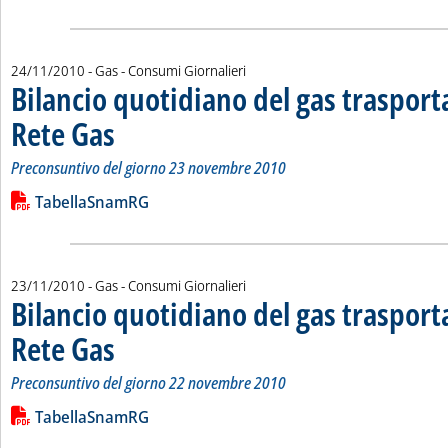
24/11/2010
- Gas - Consumi Giornalieri
Bilancio quotidiano del gas traspor
Rete Gas
. Sottotitolo: Preconsuntivo del giorno 23 novembre 2010
. Pubblicata mercoledì 24 novembre 2010 alle 15.2.
Preconsuntivo del giorno 23 novembre 2010
Leggi tutta la notizia: 'Bilancio quotidiano del gas trasport
Lista allegati PDF alla notizia
TabellaSnamRG
23/11/2010
- Gas - Consumi Giornalieri
Bilancio quotidiano del gas traspor
Rete Gas
. Sottotitolo: Preconsuntivo del giorno 22 novembre 2010
. Pubblicata martedì 23 novembre 2010 alle 15.2.
Preconsuntivo del giorno 22 novembre 2010
Leggi tutta la notizia: 'Bilancio quotidiano del gas trasport
Lista allegati PDF alla notizia
TabellaSnamRG