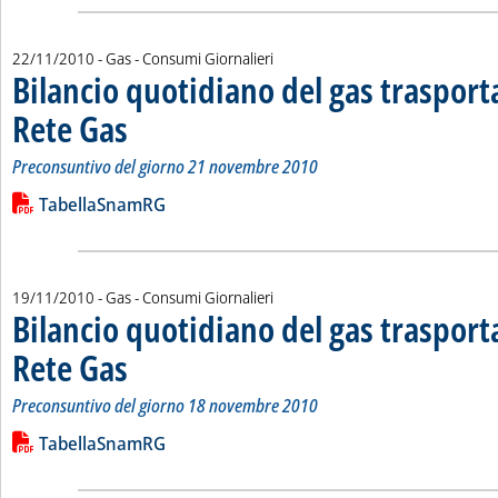
22/11/2010
- Gas - Consumi Giornalieri
Bilancio quotidiano del gas traspor
Rete Gas
. Sottotitolo: Preconsuntivo del giorno 21 novembre 2010
. Pubblicata lunedì 22 novembre 2010 alle 15.17.
Preconsuntivo del giorno 21 novembre 2010
Leggi tutta la notizia: 'Bilancio quotidiano del gas trasport
Lista allegati PDF alla notizia
TabellaSnamRG
19/11/2010
- Gas - Consumi Giornalieri
Bilancio quotidiano del gas traspor
Rete Gas
. Sottotitolo: Preconsuntivo del giorno 18 novembre 2010
. Pubblicata venerdì 19 novembre 2010 alle 15.19.
Preconsuntivo del giorno 18 novembre 2010
Leggi tutta la notizia: 'Bilancio quotidiano del gas trasport
Lista allegati PDF alla notizia
TabellaSnamRG