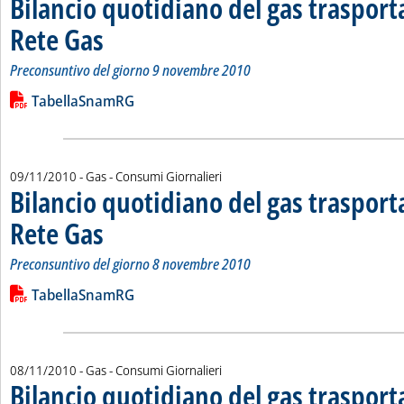
Bilancio quotidiano del gas traspor
Rete Gas
. Sottotitolo: Preconsuntivo del giorno 9 novembre 2010
. Pubblicata mercoledì 10 novembre 2010 alle 15.8.
Preconsuntivo del giorno 9 novembre 2010
Leggi tutta la notizia: 'Bilancio quotidiano del gas trasport
Lista allegati PDF alla notizia
TabellaSnamRG
09/11/2010
- Gas - Consumi Giornalieri
Bilancio quotidiano del gas traspor
Rete Gas
. Sottotitolo: Preconsuntivo del giorno 8 novembre 2010
. Pubblicata martedì 09 novembre 2010 alle 16.24.
Preconsuntivo del giorno 8 novembre 2010
Leggi tutta la notizia: 'Bilancio quotidiano del gas trasport
Lista allegati PDF alla notizia
TabellaSnamRG
08/11/2010
- Gas - Consumi Giornalieri
Bilancio quotidiano del gas traspor