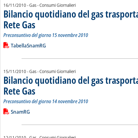
16/11/2010
- Gas - Consumi Giornalieri
Bilancio quotidiano del gas traspor
Rete Gas
. Sottotitolo: Preconsuntivo del giorno 15 novembre 2010
. Pubblicata martedì 16 novembre 2010 alle 14.55.
Preconsuntivo del giorno 15 novembre 2010
Leggi tutta la notizia: 'Bilancio quotidiano del gas trasport
Lista allegati PDF alla notizia
TabellaSnamRG
15/11/2010
- Gas - Consumi Giornalieri
Bilancio quotidiano del gas traspor
Rete Gas
. Sottotitolo: Preconsuntivo del giorno 14 novembre 2010
. Pubblicata lunedì 15 novembre 2010 alle 15.1.
Preconsuntivo del giorno 14 novembre 2010
Leggi tutta la notizia: 'Bilancio quotidiano del gas trasport
Lista allegati PDF alla notizia
SnamRG
12/11/2010
- Gas - Consumi Giornalieri