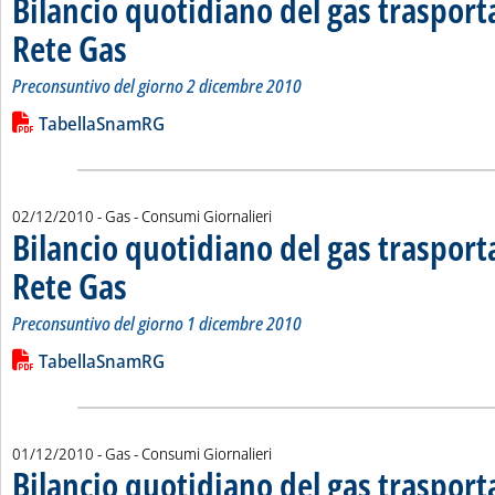
Bilancio quotidiano del gas traspor
Rete Gas
. Sottotitolo: Preconsuntivo del giorno 2 dicembre 2010
. Pubblicata venerdì 03 dicembre 2010 alle 15.55.
Preconsuntivo del giorno 2 dicembre 2010
Leggi tutta la notizia: 'Bilancio quotidiano del gas trasport
Lista allegati PDF alla notizia
TabellaSnamRG
02/12/2010
- Gas - Consumi Giornalieri
Bilancio quotidiano del gas traspor
Rete Gas
. Sottotitolo: Preconsuntivo del giorno 1 dicembre 2010
. Pubblicata giovedì 02 dicembre 2010 alle 15.9.
Preconsuntivo del giorno 1 dicembre 2010
Leggi tutta la notizia: 'Bilancio quotidiano del gas trasport
Lista allegati PDF alla notizia
TabellaSnamRG
01/12/2010
- Gas - Consumi Giornalieri
Bilancio quotidiano del gas traspor