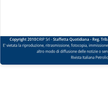
Copyright 2010
©RIP Srl -
Staffetta Quotidiana - Reg. Tri
E' vietata la riproduzione, ritrasmissione, fotocopia, immissione 
altro modo di diffusione delle notizie o ser
Rivista Italiana Petrol