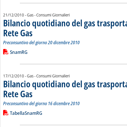
21/12/2010
- Gas - Consumi Giornalieri
Bilancio quotidiano del gas traspor
Rete Gas
. Sottotitolo: Preconsuntivo del giorno 20 dicembre 2010
. Pubblicata martedì 21 dicembre 2010 alle 15.14.
Preconsuntivo del giorno 20 dicembre 2010
Leggi tutta la notizia: 'Bilancio quotidiano del gas trasport
Lista allegati PDF alla notizia
SnamRG
17/12/2010
- Gas - Consumi Giornalieri
Bilancio quotidiano del gas traspor
Rete Gas
. Sottotitolo: Preconsuntivo del giorno 16 dicembre 2010
. Pubblicata venerdì 17 dicembre 2010 alle 12.32.
Preconsuntivo del giorno 16 dicembre 2010
Leggi tutta la notizia: 'Bilancio quotidiano del gas trasport
Lista allegati PDF alla notizia
TabellaSnamRG