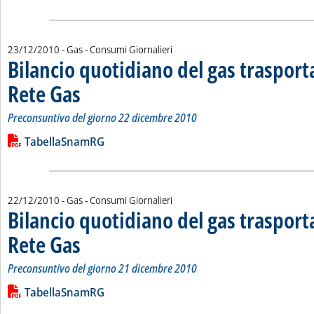
23/12/2010
- Gas - Consumi Giornalieri
Bilancio quotidiano del gas traspor
Rete Gas
. Sottotitolo: Preconsuntivo del giorno 22 dicembre 2010
. Pubblicata giovedì 23 dicembre 2010 alle 15.38.
Preconsuntivo del giorno 22 dicembre 2010
Leggi tutta la notizia: 'Bilancio quotidiano del gas trasport
Lista allegati PDF alla notizia
TabellaSnamRG
22/12/2010
- Gas - Consumi Giornalieri
Bilancio quotidiano del gas traspor
Rete Gas
. Sottotitolo: Preconsuntivo del giorno 21 dicembre 2010
. Pubblicata mercoledì 22 dicembre 2010 alle 15.17.
Preconsuntivo del giorno 21 dicembre 2010
Leggi tutta la notizia: 'Bilancio quotidiano del gas trasport
Lista allegati PDF alla notizia
TabellaSnamRG