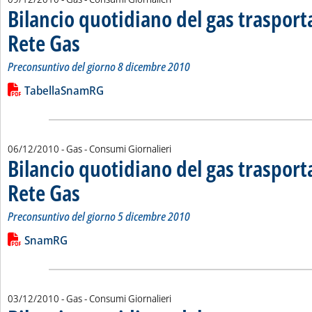
Bilancio quotidiano del gas traspor
Rete Gas
. Sottotitolo: Preconsuntivo del giorno 8 dicembre 2010
. Pubblicata giovedì 09 dicembre 2010 alle 13.17.
Preconsuntivo del giorno 8 dicembre 2010
Leggi tutta la notizia: 'Bilancio quotidiano del gas trasport
Lista allegati PDF alla notizia
TabellaSnamRG
06/12/2010
- Gas - Consumi Giornalieri
Bilancio quotidiano del gas traspor
Rete Gas
. Sottotitolo: Preconsuntivo del giorno 5 dicembre 2010
. Pubblicata lunedì 06 dicembre 2010 alle 15.17.
Preconsuntivo del giorno 5 dicembre 2010
Leggi tutta la notizia: 'Bilancio quotidiano del gas trasport
Lista allegati PDF alla notizia
SnamRG
03/12/2010
- Gas - Consumi Giornalieri