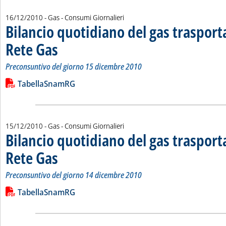
16/12/2010
- Gas - Consumi Giornalieri
Bilancio quotidiano del gas traspor
Rete Gas
. Sottotitolo: Preconsuntivo del giorno 15 dicembre 2010
. Pubblicata giovedì 16 dicembre 2010 alle 13.55.
Preconsuntivo del giorno 15 dicembre 2010
Leggi tutta la notizia: 'Bilancio quotidiano del gas trasport
Lista allegati PDF alla notizia
TabellaSnamRG
15/12/2010
- Gas - Consumi Giornalieri
Bilancio quotidiano del gas traspor
Rete Gas
. Sottotitolo: Preconsuntivo del giorno 14 dicembre 2010
. Pubblicata mercoledì 15 dicembre 2010 alle 13.24.
Preconsuntivo del giorno 14 dicembre 2010
Leggi tutta la notizia: 'Bilancio quotidiano del gas trasport
Lista allegati PDF alla notizia
TabellaSnamRG