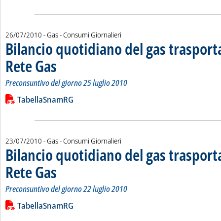
26/07/2010
- Gas - Consumi Giornalieri
Bilancio quotidiano del gas traspor
Rete Gas
. Sottotitolo: Preconsuntivo del giorno 25 luglio 2010
. Pubblicata lunedì 26 luglio 2010 alle 14.38.
Preconsuntivo del giorno 25 luglio 2010
Leggi tutta la notizia: 'Bilancio quotidiano del gas trasport
Lista allegati PDF alla notizia
TabellaSnamRG
23/07/2010
- Gas - Consumi Giornalieri
Bilancio quotidiano del gas traspor
Rete Gas
. Sottotitolo: Preconsuntivo del giorno 22 luglio 2010
. Pubblicata venerdì 23 luglio 2010 alle 15.22.
Preconsuntivo del giorno 22 luglio 2010
Leggi tutta la notizia: 'Bilancio quotidiano del gas trasport
Lista allegati PDF alla notizia
TabellaSnamRG