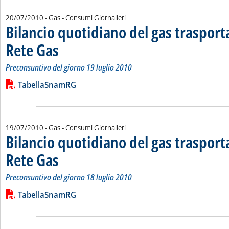
20/07/2010
- Gas - Consumi Giornalieri
Bilancio quotidiano del gas traspor
Rete Gas
. Sottotitolo: Preconsuntivo del giorno 19 luglio 2010
. Pubblicata martedì 20 luglio 2010 alle 14.47.
Preconsuntivo del giorno 19 luglio 2010
Leggi tutta la notizia: 'Bilancio quotidiano del gas trasport
Lista allegati PDF alla notizia
TabellaSnamRG
19/07/2010
- Gas - Consumi Giornalieri
Bilancio quotidiano del gas traspor
Rete Gas
. Sottotitolo: Preconsuntivo del giorno 18 luglio 2010
. Pubblicata lunedì 19 luglio 2010 alle 10.38.
Preconsuntivo del giorno 18 luglio 2010
Leggi tutta la notizia: 'Bilancio quotidiano del gas trasport
Lista allegati PDF alla notizia
TabellaSnamRG