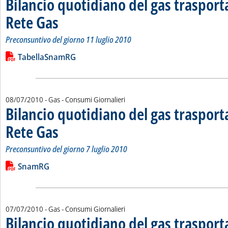
Bilancio quotidiano del gas traspor
Rete Gas
. Sottotitolo: Preconsuntivo del giorno 11 luglio 2010
. Pubblicata lunedì 12 luglio 2010 alle 14.56.
Preconsuntivo del giorno 11 luglio 2010
Leggi tutta la notizia: 'Bilancio quotidiano del gas trasport
Lista allegati PDF alla notizia
TabellaSnamRG
08/07/2010
- Gas - Consumi Giornalieri
Bilancio quotidiano del gas traspor
Rete Gas
. Sottotitolo: Preconsuntivo del giorno 7 luglio 2010
. Pubblicata giovedì 08 luglio 2010 alle 14.40.
Preconsuntivo del giorno 7 luglio 2010
Leggi tutta la notizia: 'Bilancio quotidiano del gas trasport
Lista allegati PDF alla notizia
SnamRG
07/07/2010
- Gas - Consumi Giornalieri
Bilancio quotidiano del gas traspor