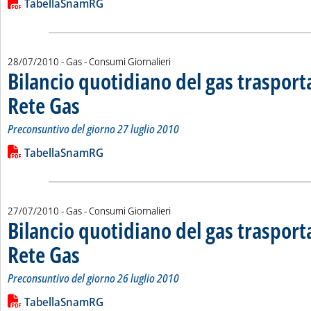
Lista allegati PDF alla notizia
TabellaSnamRG
28/07/2010
- Gas - Consumi Giornalieri
Bilancio quotidiano del gas traspor
Rete Gas
. Sottotitolo: Preconsuntivo del giorno 27 luglio 2010
. Pubblicata mercoledì 28 luglio 2010 alle 15.4.
Preconsuntivo del giorno 27 luglio 2010
Leggi tutta la notizia: 'Bilancio quotidiano del gas trasport
Lista allegati PDF alla notizia
TabellaSnamRG
27/07/2010
- Gas - Consumi Giornalieri
Bilancio quotidiano del gas traspor
Rete Gas
. Sottotitolo: Preconsuntivo del giorno 26 luglio 2010
. Pubblicata martedì 27 luglio 2010 alle 15.33.
Preconsuntivo del giorno 26 luglio 2010
Leggi tutta la notizia: 'Bilancio quotidiano del gas trasport
Lista allegati PDF alla notizia
TabellaSnamRG