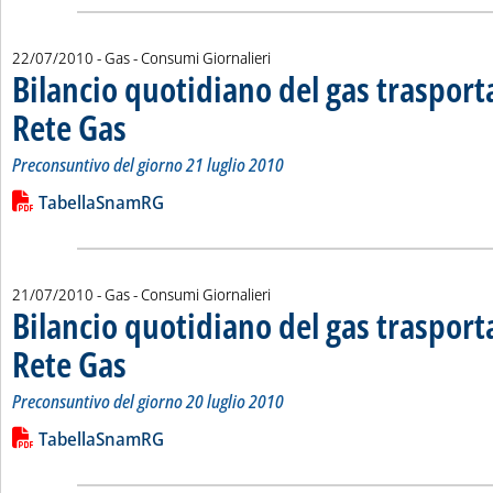
22/07/2010
- Gas - Consumi Giornalieri
Bilancio quotidiano del gas traspor
Rete Gas
. Sottotitolo: Preconsuntivo del giorno 21 luglio 2010
. Pubblicata giovedì 22 luglio 2010 alle 14.10.
Preconsuntivo del giorno 21 luglio 2010
Leggi tutta la notizia: 'Bilancio quotidiano del gas trasport
Lista allegati PDF alla notizia
TabellaSnamRG
21/07/2010
- Gas - Consumi Giornalieri
Bilancio quotidiano del gas traspor
Rete Gas
. Sottotitolo: Preconsuntivo del giorno 20 luglio 2010
. Pubblicata mercoledì 21 luglio 2010 alle 14.52.
Preconsuntivo del giorno 20 luglio 2010
Leggi tutta la notizia: 'Bilancio quotidiano del gas trasport
Lista allegati PDF alla notizia
TabellaSnamRG