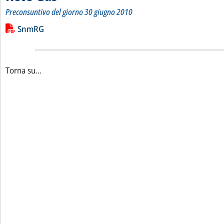
Preconsuntivo del giorno 30 giugno 2010
Leggi tutta la notizia: 'Bilancio quotidiano del gas trasport
Lista allegati PDF alla notizia
SnmRG
Torna su...