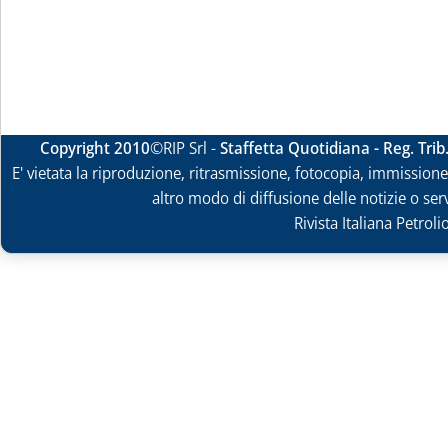
Copyright 2010
©RIP Srl -
Staffetta Quotidiana - Reg. Tri
E' vietata la riproduzione, ritrasmissione, fotocopia, immissione 
altro modo di diffusione delle notizie o ser
Rivista Italiana Petrol