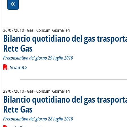
30/07/2010
- Gas - Consumi Giornalieri
Bilancio quotidiano del gas traspor
Rete Gas
. Sottotitolo: Preconsuntivo del giorno 29 luglio 2010
. Pubblicata venerdì 30 luglio 2010 alle 15.54.
Preconsuntivo del giorno 29 luglio 2010
Leggi tutta la notizia: 'Bilancio quotidiano del gas trasport
Lista allegati PDF alla notizia
SnamRG
29/07/2010
- Gas - Consumi Giornalieri
Bilancio quotidiano del gas traspor
Rete Gas
. Sottotitolo: Preconsuntivo del giorno 28 luglio 2010
. Pubblicata giovedì 29 luglio 2010 alle 14.50.
Preconsuntivo del giorno 28 luglio 2010
Leggi tutta la notizia: 'Bilancio quotidiano del gas trasport