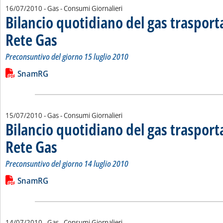
16/07/2010
- Gas - Consumi Giornalieri
Bilancio quotidiano del gas traspor
Rete Gas
. Sottotitolo: Preconsuntivo del giorno 15 luglio 2010
. Pubblicata venerdì 16 luglio 2010 alle 13.21.
Preconsuntivo del giorno 15 luglio 2010
Leggi tutta la notizia: 'Bilancio quotidiano del gas trasport
Lista allegati PDF alla notizia
SnamRG
15/07/2010
- Gas - Consumi Giornalieri
Bilancio quotidiano del gas traspor
Rete Gas
. Sottotitolo: Preconsuntivo del giorno 14 luglio 2010
. Pubblicata giovedì 15 luglio 2010 alle 14.49.
Preconsuntivo del giorno 14 luglio 2010
Leggi tutta la notizia: 'Bilancio quotidiano del gas trasport
Lista allegati PDF alla notizia
SnamRG
14/07/2010
- Gas - Consumi Giornalieri