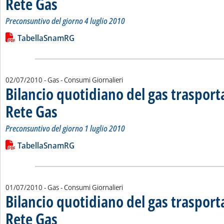
Rete Gas
Preconsuntivo del giorno 4 luglio 2010
Leggi tutta la notizia: 'Bilancio quotidiano del gas trasport
Lista allegati PDF alla notizia
TabellaSnamRG
02/07/2010
- Gas - Consumi Giornalieri
Bilancio quotidiano del gas traspor
Rete Gas
. Sottotitolo: Preconsuntivo del giorno 1 luglio 2010
. Pubblicata venerdì 02 luglio 2010 alle 15.7.
Preconsuntivo del giorno 1 luglio 2010
Leggi tutta la notizia: 'Bilancio quotidiano del gas trasport
Lista allegati PDF alla notizia
TabellaSnamRG
01/07/2010
- Gas - Consumi Giornalieri
Bilancio quotidiano del gas traspor
Rete Gas
. Sottotitolo: Preconsuntivo del giorno 30 giugno 2010
. Pubblicata giovedì 01 luglio 2010 alle 14.48.