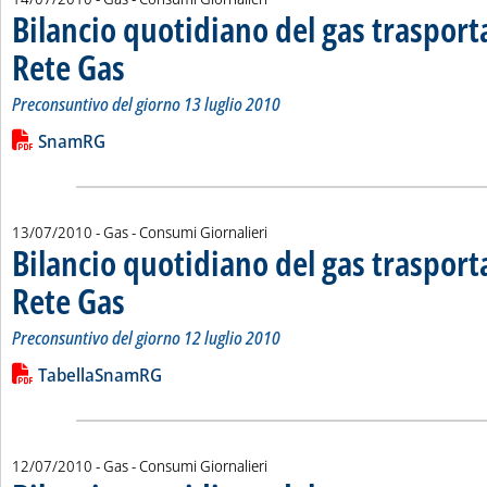
Bilancio quotidiano del gas traspor
Rete Gas
. Sottotitolo: Preconsuntivo del giorno 13 luglio 2010
. Pubblicata mercoledì 14 luglio 2010 alle 15.36.
Preconsuntivo del giorno 13 luglio 2010
Leggi tutta la notizia: 'Bilancio quotidiano del gas trasport
Lista allegati PDF alla notizia
SnamRG
13/07/2010
- Gas - Consumi Giornalieri
Bilancio quotidiano del gas traspor
Rete Gas
. Sottotitolo: Preconsuntivo del giorno 12 luglio 2010
. Pubblicata martedì 13 luglio 2010 alle 14.43.
Preconsuntivo del giorno 12 luglio 2010
Leggi tutta la notizia: 'Bilancio quotidiano del gas trasport
Lista allegati PDF alla notizia
TabellaSnamRG
12/07/2010
- Gas - Consumi Giornalieri