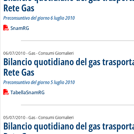
Rete Gas
. Sottotitolo: Preconsuntivo del giorno 6 luglio 2010
. Pubblicata mercoledì 07 luglio 2010 alle 15.6.
Preconsuntivo del giorno 6 luglio 2010
Leggi tutta la notizia: 'Bilancio quotidiano del gas trasport
Lista allegati PDF alla notizia
SnamRG
06/07/2010
- Gas - Consumi Giornalieri
Bilancio quotidiano del gas traspor
Rete Gas
. Sottotitolo: Preconsuntivo del giorno 5 luglio 2010
. Pubblicata martedì 06 luglio 2010 alle 14.52.
Preconsuntivo del giorno 5 luglio 2010
Leggi tutta la notizia: 'Bilancio quotidiano del gas trasport
Lista allegati PDF alla notizia
TabellaSnamRG
05/07/2010
- Gas - Consumi Giornalieri
Bilancio quotidiano del gas traspor
. Sottotitolo: Preconsuntivo del giorno 4 luglio 2010
. Pubblicata lunedì 05 luglio 2010 alle 15.27.