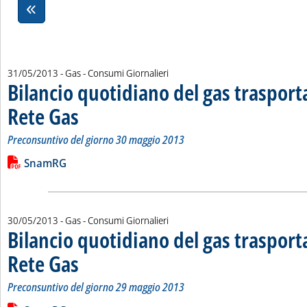
31/05/2013
- Gas - Consumi Giornalieri
Bilancio quotidiano del gas traspor
Rete Gas
. Sottotitolo: Preconsuntivo del giorno 30 maggio 2013
. Pubblicata venerdì 31 maggio 2013 alle 12.56.
Preconsuntivo del giorno 30 maggio 2013
Leggi tutta la notizia: 'Bilancio quotidiano del gas trasport
Lista allegati PDF alla notizia
SnamRG
30/05/2013
- Gas - Consumi Giornalieri
Bilancio quotidiano del gas traspor
Rete Gas
. Sottotitolo: Preconsuntivo del giorno 29 maggio 2013
. Pubblicata giovedì 30 maggio 2013 alle 12.45.
Preconsuntivo del giorno 29 maggio 2013
Leggi tutta la notizia: 'Bilancio quotidiano del gas trasport