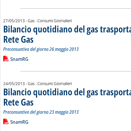
27/05/2013
- Gas - Consumi Giornalieri
Bilancio quotidiano del gas traspor
Rete Gas
. Sottotitolo: Preconsuntivo del giorno 26 maggio 2013
. Pubblicata lunedì 27 maggio 2013 alle 15.14.
Preconsuntivo del giorno 26 maggio 2013
Leggi tutta la notizia: 'Bilancio quotidiano del gas trasport
Lista allegati PDF alla notizia
SnamRG
24/05/2013
- Gas - Consumi Giornalieri
Bilancio quotidiano del gas traspor
Rete Gas
. Sottotitolo: Preconsuntivo del giorno 23 maggio 2013
. Pubblicata venerdì 24 maggio 2013 alle 16.7.
Preconsuntivo del giorno 23 maggio 2013
Leggi tutta la notizia: 'Bilancio quotidiano del gas trasport
Lista allegati PDF alla notizia
SnamRG