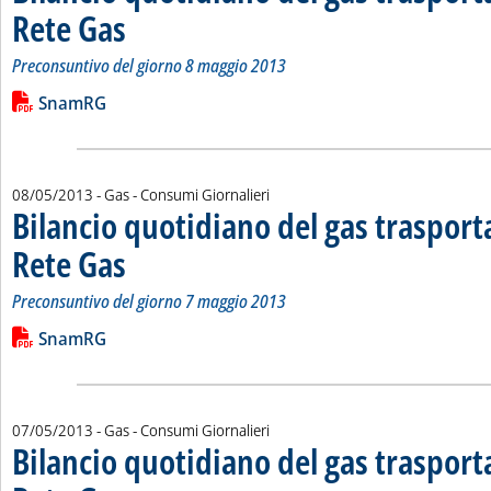
Rete Gas
. Sottotitolo: Preconsuntivo del giorno 8 maggio 2013
. Pubblicata giovedì 09 maggio 2013 alle 14.56.
Preconsuntivo del giorno 8 maggio 2013
Leggi tutta la notizia: 'Bilancio quotidiano del gas trasport
Lista allegati PDF alla notizia
SnamRG
08/05/2013
- Gas - Consumi Giornalieri
Bilancio quotidiano del gas traspor
Rete Gas
. Sottotitolo: Preconsuntivo del giorno 7 maggio 2013
. Pubblicata mercoledì 08 maggio 2013 alle 15.2.
Preconsuntivo del giorno 7 maggio 2013
Leggi tutta la notizia: 'Bilancio quotidiano del gas trasport
Lista allegati PDF alla notizia
SnamRG
07/05/2013
- Gas - Consumi Giornalieri
Bilancio quotidiano del gas traspor
. Sottotitolo: Preconsuntivo del giorno 6 maggio 2013
. Pubblicata martedì 07 maggio 2013 alle 15.53.