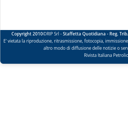
Copyright 2010
©RIP Srl -
Staffetta Quotidiana - Reg. Tri
E' vietata la riproduzione, ritrasmissione, fotocopia, immissione 
altro modo di diffusione delle notizie o ser
Rivista Italiana Petrol