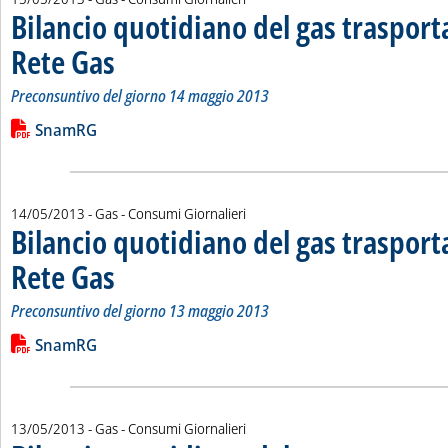
Bilancio quotidiano del gas traspor
Rete Gas
. Sottotitolo: Preconsuntivo del giorno 14 maggio 2013
. Pubblicata mercoledì 15 maggio 2013 alle 14.29.
Preconsuntivo del giorno 14 maggio 2013
Leggi tutta la notizia: 'Bilancio quotidiano del gas trasport
Lista allegati PDF alla notizia
SnamRG
14/05/2013
- Gas - Consumi Giornalieri
Bilancio quotidiano del gas traspor
Rete Gas
. Sottotitolo: Preconsuntivo del giorno 13 maggio 2013
. Pubblicata martedì 14 maggio 2013 alle 15.12.
Preconsuntivo del giorno 13 maggio 2013
Leggi tutta la notizia: 'Bilancio quotidiano del gas trasport
Lista allegati PDF alla notizia
SnamRG
13/05/2013
- Gas - Consumi Giornalieri