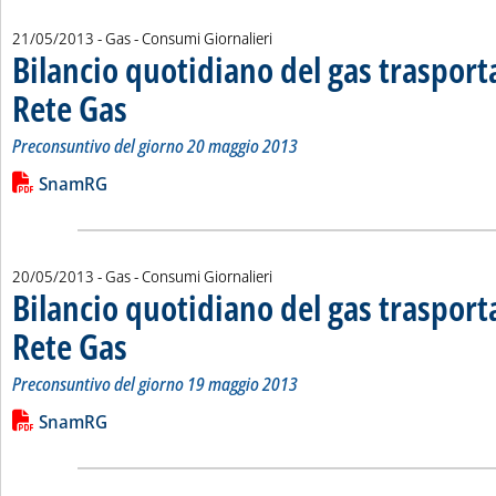
21/05/2013
- Gas - Consumi Giornalieri
Bilancio quotidiano del gas traspor
Rete Gas
. Sottotitolo: Preconsuntivo del giorno 20 maggio 2013
. Pubblicata martedì 21 maggio 2013 alle 15.0.
Preconsuntivo del giorno 20 maggio 2013
Leggi tutta la notizia: 'Bilancio quotidiano del gas trasport
Lista allegati PDF alla notizia
SnamRG
20/05/2013
- Gas - Consumi Giornalieri
Bilancio quotidiano del gas traspor
Rete Gas
. Sottotitolo: Preconsuntivo del giorno 19 maggio 2013
. Pubblicata lunedì 20 maggio 2013 alle 14.46.
Preconsuntivo del giorno 19 maggio 2013
Leggi tutta la notizia: 'Bilancio quotidiano del gas trasport
Lista allegati PDF alla notizia
SnamRG