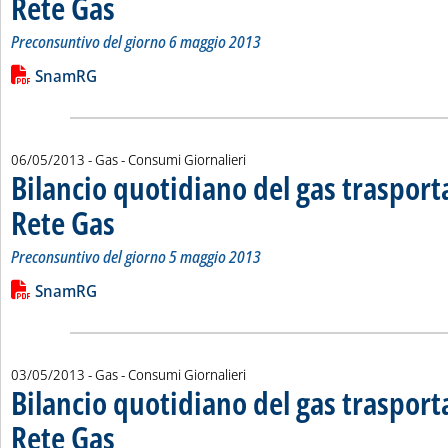
Rete Gas
Preconsuntivo del giorno 6 maggio 2013
Leggi tutta la notizia: 'Bilancio quotidiano del gas trasport
Lista allegati PDF alla notizia
SnamRG
06/05/2013
- Gas - Consumi Giornalieri
Bilancio quotidiano del gas traspor
Rete Gas
. Sottotitolo: Preconsuntivo del giorno 5 maggio 2013
. Pubblicata lunedì 06 maggio 2013 alle 15.3.
Preconsuntivo del giorno 5 maggio 2013
Leggi tutta la notizia: 'Bilancio quotidiano del gas trasport
Lista allegati PDF alla notizia
SnamRG
03/05/2013
- Gas - Consumi Giornalieri
Bilancio quotidiano del gas traspor
Rete Gas
. Sottotitolo: Preconsuntivo del giorno 2 maggio 2013
. Pubblicata venerdì 03 maggio 2013 alle 16.50.