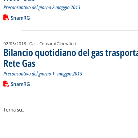
Preconsuntivo del giorno 2 maggio 2013
Leggi tutta la notizia: 'Bilancio quotidiano del gas trasport
Lista allegati PDF alla notizia
SnamRG
02/05/2013
- Gas - Consumi Giornalieri
Bilancio quotidiano del gas traspor
Rete Gas
. Sottotitolo: Preconsuntivo del giorno 1° maggio 2013
. Pubblicata giovedì 02 maggio 2013 alle 14.52.
Preconsuntivo del giorno 1° maggio 2013
Leggi tutta la notizia: 'Bilancio quotidiano del gas trasport
Lista allegati PDF alla notizia
SnamRG
Torna su...