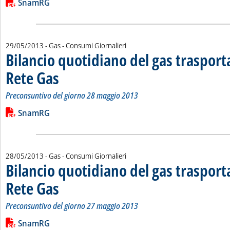
Lista allegati PDF alla notizia
SnamRG
29/05/2013
- Gas - Consumi Giornalieri
Bilancio quotidiano del gas traspor
Rete Gas
. Sottotitolo: Preconsuntivo del giorno 28 maggio 2013
. Pubblicata mercoledì 29 maggio 2013 alle 15.14.
Preconsuntivo del giorno 28 maggio 2013
Leggi tutta la notizia: 'Bilancio quotidiano del gas trasport
Lista allegati PDF alla notizia
SnamRG
28/05/2013
- Gas - Consumi Giornalieri
Bilancio quotidiano del gas traspor
Rete Gas
. Sottotitolo: Preconsuntivo del giorno 27 maggio 2013
. Pubblicata martedì 28 maggio 2013 alle 14.53.
Preconsuntivo del giorno 27 maggio 2013
Leggi tutta la notizia: 'Bilancio quotidiano del gas trasport
Lista allegati PDF alla notizia
SnamRG