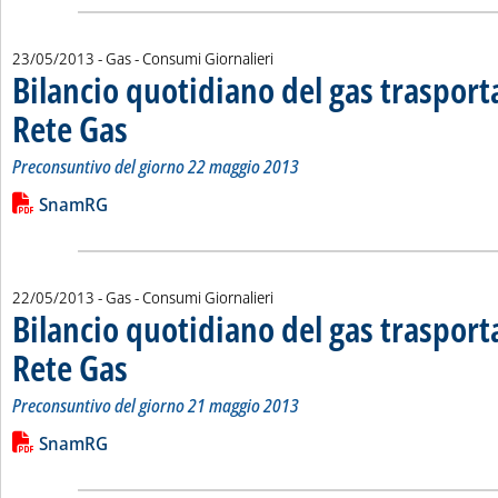
23/05/2013
- Gas - Consumi Giornalieri
Bilancio quotidiano del gas traspor
Rete Gas
. Sottotitolo: Preconsuntivo del giorno 22 maggio 2013
. Pubblicata giovedì 23 maggio 2013 alle 14.46.
Preconsuntivo del giorno 22 maggio 2013
Leggi tutta la notizia: 'Bilancio quotidiano del gas trasport
Lista allegati PDF alla notizia
SnamRG
22/05/2013
- Gas - Consumi Giornalieri
Bilancio quotidiano del gas traspor
Rete Gas
. Sottotitolo: Preconsuntivo del giorno 21 maggio 2013
. Pubblicata mercoledì 22 maggio 2013 alle 14.58.
Preconsuntivo del giorno 21 maggio 2013
Leggi tutta la notizia: 'Bilancio quotidiano del gas trasport
Lista allegati PDF alla notizia
SnamRG