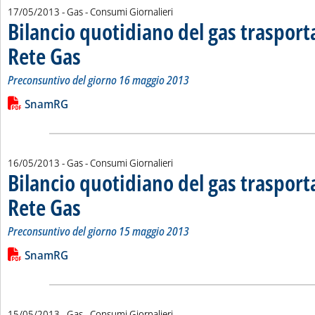
17/05/2013
- Gas - Consumi Giornalieri
Bilancio quotidiano del gas traspor
Rete Gas
. Sottotitolo: Preconsuntivo del giorno 16 maggio 2013
. Pubblicata venerdì 17 maggio 2013 alle 13.16.
Preconsuntivo del giorno 16 maggio 2013
Leggi tutta la notizia: 'Bilancio quotidiano del gas trasport
Lista allegati PDF alla notizia
SnamRG
16/05/2013
- Gas - Consumi Giornalieri
Bilancio quotidiano del gas traspor
Rete Gas
. Sottotitolo: Preconsuntivo del giorno 15 maggio 2013
. Pubblicata giovedì 16 maggio 2013 alle 14.58.
Preconsuntivo del giorno 15 maggio 2013
Leggi tutta la notizia: 'Bilancio quotidiano del gas trasport
Lista allegati PDF alla notizia
SnamRG
15/05/2013
- Gas - Consumi Giornalieri