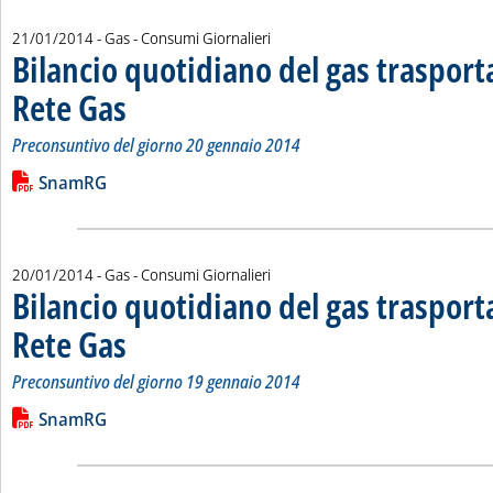
21/01/2014
- Gas - Consumi Giornalieri
Bilancio quotidiano del gas traspor
Rete Gas
. Sottotitolo: Preconsuntivo del giorno 20 gennaio 2014
. Pubblicata martedì 21 gennaio 2014 alle 15.7.
Preconsuntivo del giorno 20 gennaio 2014
Leggi tutta la notizia: 'Bilancio quotidiano del gas trasport
Lista allegati PDF alla notizia
SnamRG
20/01/2014
- Gas - Consumi Giornalieri
Bilancio quotidiano del gas traspor
Rete Gas
. Sottotitolo: Preconsuntivo del giorno 19 gennaio 2014
. Pubblicata lunedì 20 gennaio 2014 alle 14.29.
Preconsuntivo del giorno 19 gennaio 2014
Leggi tutta la notizia: 'Bilancio quotidiano del gas trasport
Lista allegati PDF alla notizia
SnamRG