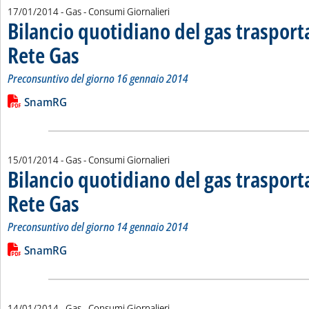
17/01/2014
- Gas - Consumi Giornalieri
Bilancio quotidiano del gas traspor
Rete Gas
. Sottotitolo: Preconsuntivo del giorno 16 gennaio 2014
. Pubblicata venerdì 17 gennaio 2014 alle 14.55.
Preconsuntivo del giorno 16 gennaio 2014
Leggi tutta la notizia: 'Bilancio quotidiano del gas trasport
Lista allegati PDF alla notizia
SnamRG
15/01/2014
- Gas - Consumi Giornalieri
Bilancio quotidiano del gas traspor
Rete Gas
. Sottotitolo: Preconsuntivo del giorno 14 gennaio 2014
. Pubblicata mercoledì 15 gennaio 2014 alle 14.39.
Preconsuntivo del giorno 14 gennaio 2014
Leggi tutta la notizia: 'Bilancio quotidiano del gas trasport
Lista allegati PDF alla notizia
SnamRG
14/01/2014
- Gas - Consumi Giornalieri