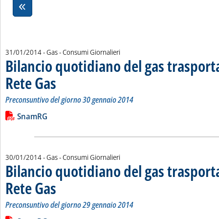
31/01/2014
- Gas - Consumi Giornalieri
Bilancio quotidiano del gas traspor
Rete Gas
. Sottotitolo: Preconsuntivo del giorno 30 gennaio 2014
. Pubblicata venerdì 31 gennaio 2014 alle 14.50.
Preconsuntivo del giorno 30 gennaio 2014
Leggi tutta la notizia: 'Bilancio quotidiano del gas trasport
Lista allegati PDF alla notizia
SnamRG
30/01/2014
- Gas - Consumi Giornalieri
Bilancio quotidiano del gas traspor
Rete Gas
. Sottotitolo: Preconsuntivo del giorno 29 gennaio 2014
. Pubblicata giovedì 30 gennaio 2014 alle 14.29.
Preconsuntivo del giorno 29 gennaio 2014
Leggi tutta la notizia: 'Bilancio quotidiano del gas trasport