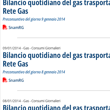
Bilancio quotidiano del gas traspor
Rete Gas
. Sottotitolo: Preconsuntivo del giorno 9 gennaio 2014
. Pubblicata venerdì 10 gennaio 2014 alle 14.51.
Preconsuntivo del giorno 9 gennaio 2014
Leggi tutta la notizia: 'Bilancio quotidiano del gas trasport
Lista allegati PDF alla notizia
SnamRG
09/01/2014
- Gas - Consumi Giornalieri
Bilancio quotidiano del gas traspor
Rete Gas
. Sottotitolo: Preconsuntivo del giorno 8 gennaio 2014
. Pubblicata giovedì 09 gennaio 2014 alle 14.48.
Preconsuntivo del giorno 8 gennaio 2014
Leggi tutta la notizia: 'Bilancio quotidiano del gas trasport
Lista allegati PDF alla notizia
SnamRG
08/01/2014
- Gas - Consumi Giornalieri
Bilancio quotidiano del gas traspor