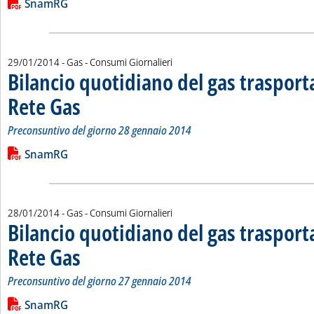
Lista allegati PDF alla notizia
SnamRG
29/01/2014
- Gas - Consumi Giornalieri
Bilancio quotidiano del gas traspor
Rete Gas
. Sottotitolo: Preconsuntivo del giorno 28 gennaio 2014
. Pubblicata mercoledì 29 gennaio 2014 alle 14.53.
Preconsuntivo del giorno 28 gennaio 2014
Leggi tutta la notizia: 'Bilancio quotidiano del gas trasport
Lista allegati PDF alla notizia
SnamRG
28/01/2014
- Gas - Consumi Giornalieri
Bilancio quotidiano del gas traspor
Rete Gas
. Sottotitolo: Preconsuntivo del giorno 27 gennaio 2014
. Pubblicata martedì 28 gennaio 2014 alle 14.16.
Preconsuntivo del giorno 27 gennaio 2014
Leggi tutta la notizia: 'Bilancio quotidiano del gas trasport
Lista allegati PDF alla notizia
SnamRG