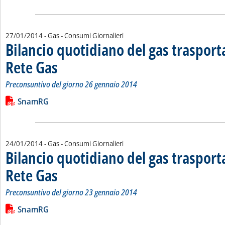
27/01/2014
- Gas - Consumi Giornalieri
Bilancio quotidiano del gas traspor
Rete Gas
. Sottotitolo: Preconsuntivo del giorno 26 gennaio 2014
. Pubblicata lunedì 27 gennaio 2014 alle 14.18.
Preconsuntivo del giorno 26 gennaio 2014
Leggi tutta la notizia: 'Bilancio quotidiano del gas trasport
Lista allegati PDF alla notizia
SnamRG
24/01/2014
- Gas - Consumi Giornalieri
Bilancio quotidiano del gas traspor
Rete Gas
. Sottotitolo: Preconsuntivo del giorno 23 gennaio 2014
. Pubblicata venerdì 24 gennaio 2014 alle 15.7.
Preconsuntivo del giorno 23 gennaio 2014
Leggi tutta la notizia: 'Bilancio quotidiano del gas trasport
Lista allegati PDF alla notizia
SnamRG