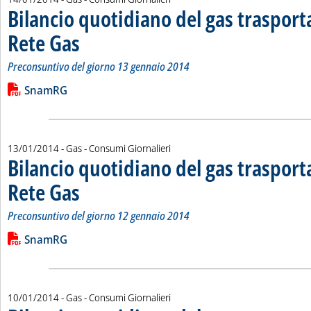
Bilancio quotidiano del gas traspor
Rete Gas
. Sottotitolo: Preconsuntivo del giorno 13 gennaio 2014
. Pubblicata martedì 14 gennaio 2014 alle 15.43.
Preconsuntivo del giorno 13 gennaio 2014
Leggi tutta la notizia: 'Bilancio quotidiano del gas trasport
Lista allegati PDF alla notizia
SnamRG
13/01/2014
- Gas - Consumi Giornalieri
Bilancio quotidiano del gas traspor
Rete Gas
. Sottotitolo: Preconsuntivo del giorno 12 gennaio 2014
. Pubblicata lunedì 13 gennaio 2014 alle 14.48.
Preconsuntivo del giorno 12 gennaio 2014
Leggi tutta la notizia: 'Bilancio quotidiano del gas trasport
Lista allegati PDF alla notizia
SnamRG
10/01/2014
- Gas - Consumi Giornalieri