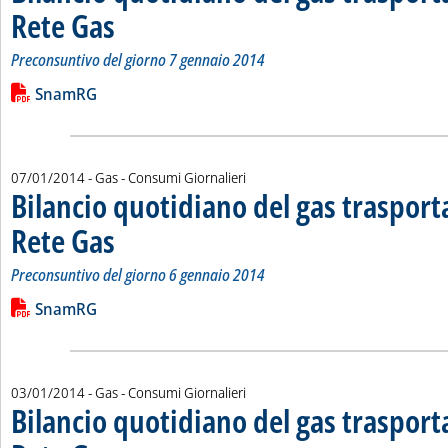
Rete Gas
. Sottotitolo: Preconsuntivo del giorno 7 gennaio 2014
. Pubblicata mercoledì 08 gennaio 2014 alle 14.55.
Preconsuntivo del giorno 7 gennaio 2014
Leggi tutta la notizia: 'Bilancio quotidiano del gas trasport
Lista allegati PDF alla notizia
SnamRG
07/01/2014
- Gas - Consumi Giornalieri
Bilancio quotidiano del gas traspor
Rete Gas
. Sottotitolo: Preconsuntivo del giorno 6 gennaio 2014
. Pubblicata martedì 07 gennaio 2014 alle 14.31.
Preconsuntivo del giorno 6 gennaio 2014
Leggi tutta la notizia: 'Bilancio quotidiano del gas trasport
Lista allegati PDF alla notizia
SnamRG
03/01/2014
- Gas - Consumi Giornalieri
Bilancio quotidiano del gas traspor
. Sottotitolo: Preconsuntivo del giorno 2 gennaio 2014
. Pubblicata venerdì 03 gennaio 2014 alle 14.49.