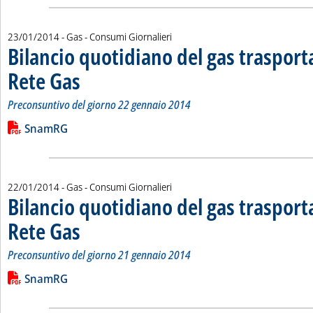
23/01/2014
- Gas - Consumi Giornalieri
Bilancio quotidiano del gas traspor
Rete Gas
. Sottotitolo: Preconsuntivo del giorno 22 gennaio 2014
. Pubblicata giovedì 23 gennaio 2014 alle 15.14.
Preconsuntivo del giorno 22 gennaio 2014
Leggi tutta la notizia: 'Bilancio quotidiano del gas trasport
Lista allegati PDF alla notizia
SnamRG
22/01/2014
- Gas - Consumi Giornalieri
Bilancio quotidiano del gas traspor
Rete Gas
. Sottotitolo: Preconsuntivo del giorno 21 gennaio 2014
. Pubblicata mercoledì 22 gennaio 2014 alle 14.55.
Preconsuntivo del giorno 21 gennaio 2014
Leggi tutta la notizia: 'Bilancio quotidiano del gas trasport
Lista allegati PDF alla notizia
SnamRG