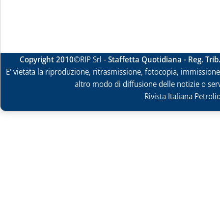
Copyright 2010
©RIP Srl -
Staffetta Quotidiana - Reg. Tri
E' vietata la riproduzione, ritrasmissione, fotocopia, immissione 
altro modo di diffusione delle notizie o ser
Rivista Italiana Petrol