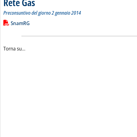
Rete Gas
Preconsuntivo del giorno 2 gennaio 2014
Leggi tutta la notizia: 'Bilancio quotidiano del gas trasport
Lista allegati PDF alla notizia
SnamRG
Torna su...