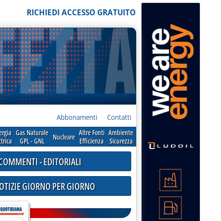
RICHIEDI ACCESSO GRATUITO
Abbonamenti
Contatti
ergia
Gas Naturale
Altre Fonti
Ambiente
Nucleare
ttrica
GPL - GNL
Efficienza
Sicurezza
COMMENTI - EDITORIALI
NOTIZIE GIORNO PER GIORNO