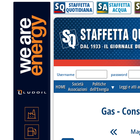
S
S
S
Q
A
STAFFETTA
STAFFETTA
QUOTIDIANA
ACQUA
'Modulo Login per acceder
Username
password
Società
Politiche
HOME
▼
Leggi e atti 
Associazioni
dell'Energia
Gas - Cons
Mag