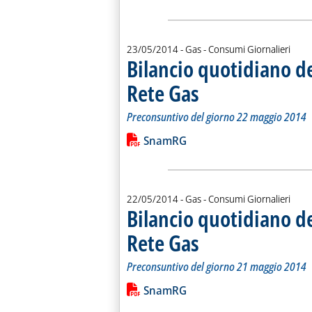
23/05/2014
- Gas - Consumi Giornalieri
Bilancio quotidiano d
Rete Gas
. Sottotitolo: Preconsuntivo del g
. Pubblicata venerdì 23 maggio 20
Preconsuntivo del giorno 22 maggio 2014
Leggi tutta la notizia: 'Bilancio quo
Lista allegati PDF alla notiz
SnamRG
22/05/2014
- Gas - Consumi Giornalieri
Bilancio quotidiano d
Rete Gas
. Sottotitolo: Preconsuntivo del g
. Pubblicata giovedì 22 maggio 20
Preconsuntivo del giorno 21 maggio 2014
Leggi tutta la notizia: 'Bilancio quo
Lista allegati PDF alla notiz
SnamRG