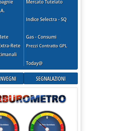
pagnie
Mercato Tutelato
.A.
Indice Selectra - SQ
Rete
Gas - Consumi
xtra-Rete
Prezzi Contratto GPL
timanali
Today@
CONVEGNI
SEGNALAZIONI