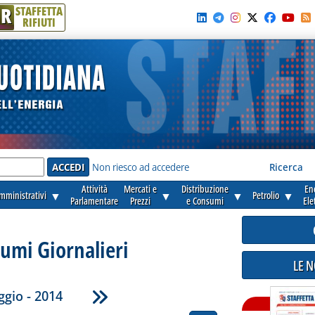
R
STAFFETTA
RIFIUTI
e'
Non riesco ad accedere
Ricerca
Attività
Mercati e
Distribuzione
En
amministrativi
▼
▼
▼
Petrolio
▼
Parlamentare
Prezzi
e Consumi
Ele
umi Giornalieri
LE 
gio - 2014