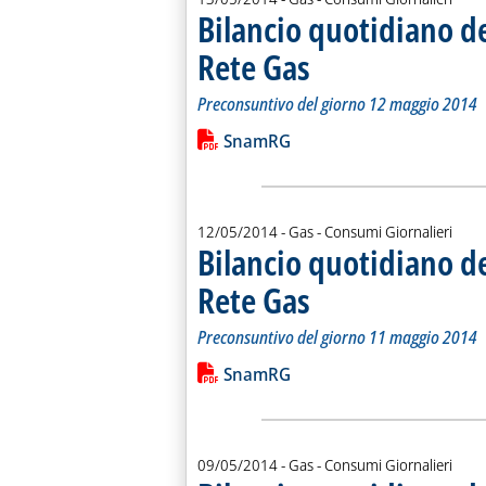
Bilancio quotidiano d
Rete Gas
. Sottotitolo: Preconsuntivo del g
. Pubblicata martedì 13 maggio 20
Preconsuntivo del giorno 12 maggio 2014
Leggi tutta la notizia: 'Bilancio quo
Lista allegati PDF alla notiz
SnamRG
12/05/2014
- Gas - Consumi Giornalieri
Bilancio quotidiano d
Rete Gas
. Sottotitolo: Preconsuntivo del g
. Pubblicata lunedì 12 maggio 201
Preconsuntivo del giorno 11 maggio 2014
Leggi tutta la notizia: 'Bilancio quo
Lista allegati PDF alla notiz
SnamRG
09/05/2014
- Gas - Consumi Giornalieri