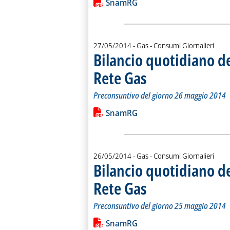
Lista allegati PDF alla notiz
SnamRG
27/05/2014
- Gas - Consumi Giornalieri
Bilancio quotidiano d
Rete Gas
. Sottotitolo: Preconsuntivo del g
. Pubblicata martedì 27 maggio 20
Preconsuntivo del giorno 26 maggio 2014
Leggi tutta la notizia: 'Bilancio quo
Lista allegati PDF alla notiz
SnamRG
26/05/2014
- Gas - Consumi Giornalieri
Bilancio quotidiano d
Rete Gas
. Sottotitolo: Preconsuntivo del g
. Pubblicata lunedì 26 maggio 201
Preconsuntivo del giorno 25 maggio 2014
Leggi tutta la notizia: 'Bilancio quo
Lista allegati PDF alla notiz
SnamRG