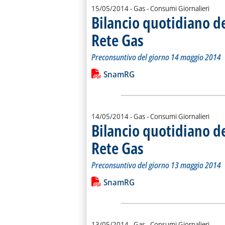
15/05/2014
- Gas - Consumi Giornalieri
Bilancio quotidiano d
Rete Gas
. Sottotitolo: Preconsuntivo del g
. Pubblicata giovedì 15 maggio 20
Preconsuntivo del giorno 14 maggio 2014
Leggi tutta la notizia: 'Bilancio quo
Lista allegati PDF alla notiz
SnamRG
14/05/2014
- Gas - Consumi Giornalieri
Bilancio quotidiano d
Rete Gas
. Sottotitolo: Preconsuntivo del g
. Pubblicata mercoledì 14 maggio 
Preconsuntivo del giorno 13 maggio 2014
Leggi tutta la notizia: 'Bilancio quo
Lista allegati PDF alla notiz
SnamRG
13/05/2014
- Gas - Consumi Giornalieri