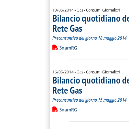
19/05/2014
- Gas - Consumi Giornalieri
Bilancio quotidiano d
Rete Gas
. Sottotitolo: Preconsuntivo del g
. Pubblicata lunedì 19 maggio 201
Preconsuntivo del giorno 18 maggio 2014
Leggi tutta la notizia: 'Bilancio quo
Lista allegati PDF alla notiz
SnamRG
16/05/2014
- Gas - Consumi Giornalieri
Bilancio quotidiano d
Rete Gas
. Sottotitolo: Preconsuntivo del g
. Pubblicata venerdì 16 maggio 20
Preconsuntivo del giorno 15 maggio 2014
Leggi tutta la notizia: 'Bilancio quo
Lista allegati PDF alla notiz
SnamRG