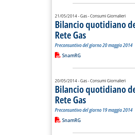
21/05/2014
- Gas - Consumi Giornalieri
Bilancio quotidiano d
Rete Gas
. Sottotitolo: Preconsuntivo del g
. Pubblicata mercoledì 21 maggio 
Preconsuntivo del giorno 20 maggio 2014
Leggi tutta la notizia: 'Bilancio quo
Lista allegati PDF alla notiz
SnamRG
20/05/2014
- Gas - Consumi Giornalieri
Bilancio quotidiano d
Rete Gas
. Sottotitolo: Preconsuntivo del g
. Pubblicata martedì 20 maggio 20
Preconsuntivo del giorno 19 maggio 2014
Leggi tutta la notizia: 'Bilancio quo
Lista allegati PDF alla notiz
SnamRG