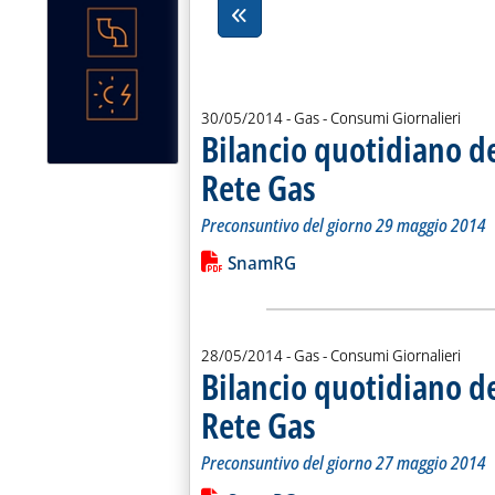
30/05/2014
- Gas - Consumi Giornalieri
Bilancio quotidiano d
Rete Gas
. Sottotitolo: Preconsuntivo del g
. Pubblicata venerdì 30 maggio 20
Preconsuntivo del giorno 29 maggio 2014
Leggi tutta la notizia: 'Bilancio quo
Lista allegati PDF alla notiz
SnamRG
28/05/2014
- Gas - Consumi Giornalieri
Bilancio quotidiano d
Rete Gas
. Sottotitolo: Preconsuntivo del g
. Pubblicata mercoledì 28 maggio 
Preconsuntivo del giorno 27 maggio 2014
Leggi tutta la notizia: 'Bilancio quo