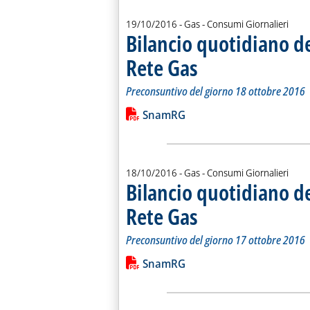
19/10/2016
- Gas - Consumi Giornalieri
Bilancio quotidiano d
Rete Gas
. Sottotitolo: Preconsuntivo del g
. Pubblicata mercoledì 19 ottobre
Preconsuntivo del giorno 18 ottobre 2016
Leggi tutta la notizia: 'Bilancio quo
Lista allegati PDF alla notiz
SnamRG
18/10/2016
- Gas - Consumi Giornalieri
Bilancio quotidiano d
Rete Gas
. Sottotitolo: Preconsuntivo del g
. Pubblicata martedì 18 ottobre 20
Preconsuntivo del giorno 17 ottobre 2016
Leggi tutta la notizia: 'Bilancio quo
Lista allegati PDF alla notiz
SnamRG