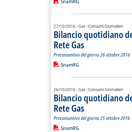
Lista allegati PDF alla notiz
SnamRG
27/10/2016
- Gas - Consumi Giornalieri
Bilancio quotidiano d
Rete Gas
. Sottotitolo: Preconsuntivo del g
. Pubblicata giovedì 27 ottobre 20
Preconsuntivo del giorno 26 ottobre 2016
Leggi tutta la notizia: 'Bilancio quo
Lista allegati PDF alla notiz
SnamRG
26/10/2016
- Gas - Consumi Giornalieri
Bilancio quotidiano d
Rete Gas
. Sottotitolo: Preconsuntivo del g
. Pubblicata mercoledì 26 ottobre 
Preconsuntivo del giorno 25 ottobre 2016
Leggi tutta la notizia: 'Bilancio quo
Lista allegati PDF alla notiz
SnamRG