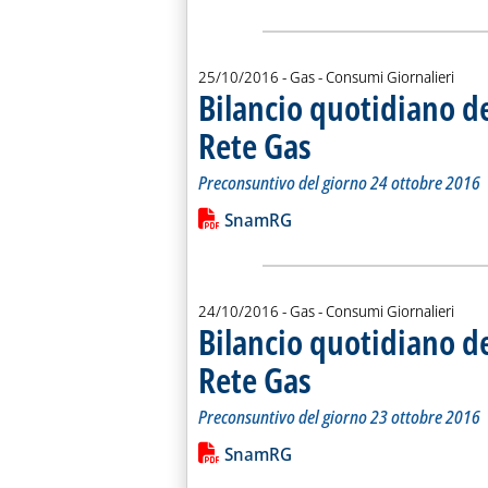
25/10/2016
- Gas - Consumi Giornalieri
Bilancio quotidiano d
Rete Gas
. Sottotitolo: Preconsuntivo del g
. Pubblicata martedì 25 ottobre 20
Preconsuntivo del giorno 24 ottobre 2016
Leggi tutta la notizia: 'Bilancio quo
Lista allegati PDF alla notiz
SnamRG
24/10/2016
- Gas - Consumi Giornalieri
Bilancio quotidiano d
Rete Gas
. Sottotitolo: Preconsuntivo del g
. Pubblicata lunedì 24 ottobre 201
Preconsuntivo del giorno 23 ottobre 2016
Leggi tutta la notizia: 'Bilancio quo
Lista allegati PDF alla notiz
SnamRG