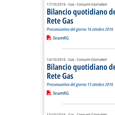
17/10/2016
- Gas - Consumi Giornalieri
Bilancio quotidiano d
Rete Gas
. Sottotitolo: Preconsuntivo del g
. Pubblicata lunedì 17 ottobre 201
Preconsuntivo del giorno 16 ottobre 2016
Leggi tutta la notizia: 'Bilancio quo
Lista allegati PDF alla notiz
SnamRG
14/10/2016
- Gas - Consumi Giornalieri
Bilancio quotidiano d
Rete Gas
. Sottotitolo: Preconsuntivo del g
. Pubblicata venerdì 14 ottobre 20
Preconsuntivo del giorno 13 ottobre 2016
Leggi tutta la notizia: 'Bilancio quo
Lista allegati PDF alla notiz
SnamRG
13/10/2016
- Gas - Consumi Giornalieri