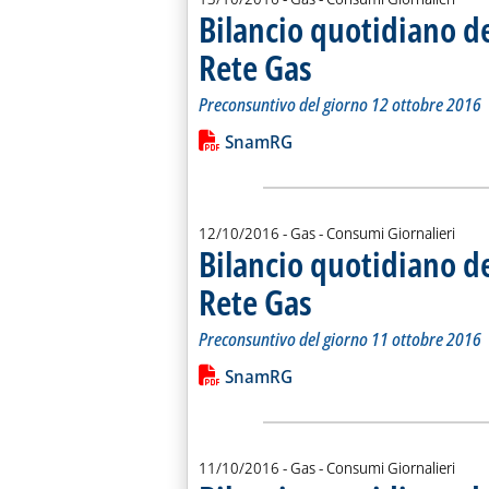
Bilancio quotidiano d
Rete Gas
. Sottotitolo: Preconsuntivo del g
. Pubblicata giovedì 13 ottobre 20
Preconsuntivo del giorno 12 ottobre 2016
Leggi tutta la notizia: 'Bilancio quo
Lista allegati PDF alla notiz
SnamRG
12/10/2016
- Gas - Consumi Giornalieri
Bilancio quotidiano d
Rete Gas
. Sottotitolo: Preconsuntivo del g
. Pubblicata mercoledì 12 ottobre
Preconsuntivo del giorno 11 ottobre 2016
Leggi tutta la notizia: 'Bilancio quo
Lista allegati PDF alla notiz
SnamRG
11/10/2016
- Gas - Consumi Giornalieri