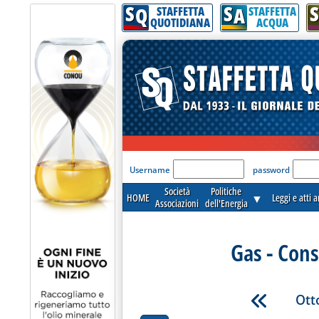
S
S
S
Q
A
STAFFETTA
STAFFETTA
QUOTIDIANA
ACQUA
'Modulo Login per acceder
Username
password
Società
Politiche
HOME
▼
Leggi e atti 
Associazioni
dell'Energia
Gas - Cons
Ott