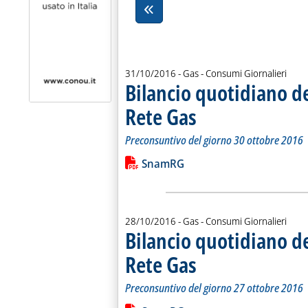
31/10/2016
- Gas - Consumi Giornalieri
Bilancio quotidiano d
Rete Gas
. Sottotitolo: Preconsuntivo del g
. Pubblicata lunedì 31 ottobre 201
Preconsuntivo del giorno 30 ottobre 2016
Leggi tutta la notizia: 'Bilancio quo
Lista allegati PDF alla notiz
SnamRG
28/10/2016
- Gas - Consumi Giornalieri
Bilancio quotidiano d
Rete Gas
. Sottotitolo: Preconsuntivo del g
. Pubblicata venerdì 28 ottobre 20
Preconsuntivo del giorno 27 ottobre 2016
Leggi tutta la notizia: 'Bilancio quo