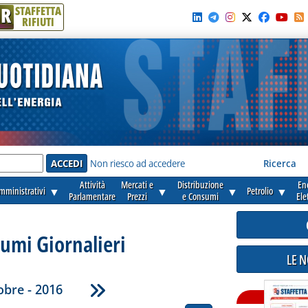
R
STAFFETTA
RIFIUTI
e'
Non riesco ad accedere
Ricerca
Attività
Mercati e
Distribuzione
En
amministrativi
▼
▼
▼
Petrolio
▼
Parlamentare
Prezzi
e Consumi
Ele
umi Giornalieri
LE 
obre - 2016