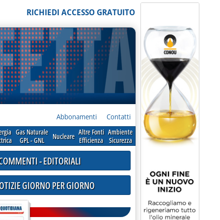
RICHIEDI ACCESSO GRATUITO
Abbonamenti
Contatti
ergia
Gas Naturale
Altre Fonti
Ambiente
Nucleare
ttrica
GPL - GNL
Efficienza
Sicurezza
COMMENTI - EDITORIALI
NOTIZIE GIORNO PER GIORNO