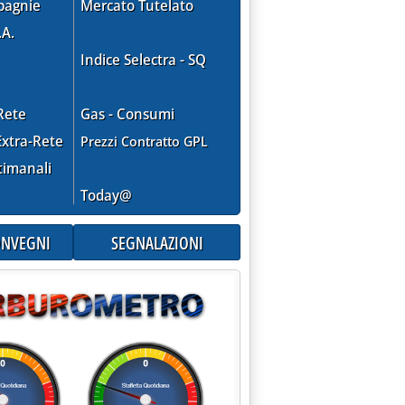
pagnie
Mercato Tutelato
.A.
Indice Selectra - SQ
Rete
Gas - Consumi
xtra-Rete
Prezzi Contratto GPL
timanali
Today@
CONVEGNI
SEGNALAZIONI