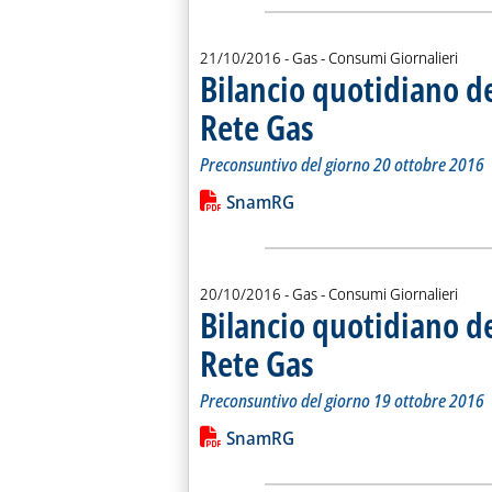
21/10/2016
- Gas - Consumi Giornalieri
Bilancio quotidiano d
Rete Gas
. Sottotitolo: Preconsuntivo del g
. Pubblicata venerdì 21 ottobre 20
Preconsuntivo del giorno 20 ottobre 2016
Leggi tutta la notizia: 'Bilancio quo
Lista allegati PDF alla notiz
SnamRG
20/10/2016
- Gas - Consumi Giornalieri
Bilancio quotidiano d
Rete Gas
. Sottotitolo: Preconsuntivo del g
. Pubblicata giovedì 20 ottobre 20
Preconsuntivo del giorno 19 ottobre 2016
Leggi tutta la notizia: 'Bilancio quo
Lista allegati PDF alla notiz
SnamRG