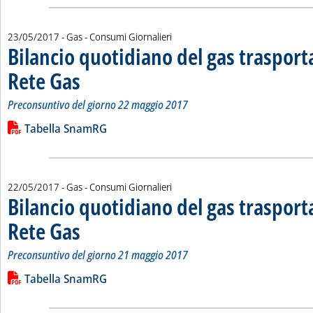
23/05/2017
- Gas - Consumi Giornalieri
Bilancio quotidiano del gas traspor
Rete Gas
. Sottotitolo: Preconsuntivo del giorno 22 maggio 2017
. Pubblicata martedì 23 maggio 2017 alle 14.51.
Preconsuntivo del giorno 22 maggio 2017
Leggi tutta la notizia: 'Bilancio quotidiano del gas trasport
Lista allegati PDF alla notizia
Tabella SnamRG
22/05/2017
- Gas - Consumi Giornalieri
Bilancio quotidiano del gas traspor
Rete Gas
. Sottotitolo: Preconsuntivo del giorno 21 maggio 2017
. Pubblicata lunedì 22 maggio 2017 alle 15.45.
Preconsuntivo del giorno 21 maggio 2017
Leggi tutta la notizia: 'Bilancio quotidiano del gas trasport
Lista allegati PDF alla notizia
Tabella SnamRG