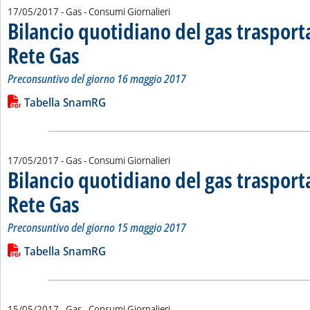
17/05/2017
- Gas - Consumi Giornalieri
Bilancio quotidiano del gas traspor
Rete Gas
. Sottotitolo: Preconsuntivo del giorno 16 maggio 2017
. Pubblicata mercoledì 17 maggio 2017 alle 14.48.
Preconsuntivo del giorno 16 maggio 2017
Leggi tutta la notizia: 'Bilancio quotidiano del gas trasport
Lista allegati PDF alla notizia
Tabella SnamRG
17/05/2017
- Gas - Consumi Giornalieri
Bilancio quotidiano del gas traspor
Rete Gas
. Sottotitolo: Preconsuntivo del giorno 15 maggio 2017
. Pubblicata mercoledì 17 maggio 2017 alle 9.10.
Preconsuntivo del giorno 15 maggio 2017
Leggi tutta la notizia: 'Bilancio quotidiano del gas trasport
Lista allegati PDF alla notizia
Tabella SnamRG
15/05/2017
- Gas - Consumi Giornalieri