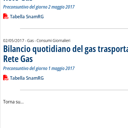
Preconsuntivo del giorno 2 maggio 2017
Leggi tutta la notizia: 'Bilancio quotidiano del gas trasport
Lista allegati PDF alla notizia
Tabella SnamRG
02/05/2017
- Gas - Consumi Giornalieri
Bilancio quotidiano del gas traspor
Rete Gas
. Sottotitolo: Preconsuntivo del giorno 1 maggio 2017
. Pubblicata martedì 02 maggio 2017 alle 13.15.
Preconsuntivo del giorno 1 maggio 2017
Leggi tutta la notizia: 'Bilancio quotidiano del gas trasport
Lista allegati PDF alla notizia
Tabella SnamRG
Torna su...