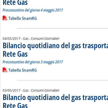
Rete Gas
Preconsuntivo del giorno 4 maggio 2017
Leggi tutta la notizia: 'Bilancio quotidiano del gas trasport
Lista allegati PDF alla notizia
Tabella SnamRG
04/05/2017
- Gas - Consumi Giornalieri
Bilancio quotidiano del gas traspor
Rete Gas
. Sottotitolo: Preconsuntivo del giorno 3 maggio 2017
. Pubblicata giovedì 04 maggio 2017 alle 12.56.
Preconsuntivo del giorno 3 maggio 2017
Leggi tutta la notizia: 'Bilancio quotidiano del gas trasport
Lista allegati PDF alla notizia
Tabella SnamRG
03/05/2017
- Gas - Consumi Giornalieri
Bilancio quotidiano del gas traspor
Rete Gas
. Sottotitolo: Preconsuntivo del giorno 2 maggio 2017
. Pubblicata mercoledì 03 maggio 2017 alle 12.39.