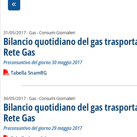
31/05/2017
- Gas - Consumi Giornalieri
Bilancio quotidiano del gas traspor
Rete Gas
. Sottotitolo: Preconsuntivo del giorno 30 maggio 2017
. Pubblicata mercoledì 31 maggio 2017 alle 15.21.
Preconsuntivo del giorno 30 maggio 2017
Leggi tutta la notizia: 'Bilancio quotidiano del gas trasport
Lista allegati PDF alla notizia
Tabella SnamRG
30/05/2017
- Gas - Consumi Giornalieri
Bilancio quotidiano del gas traspor
Rete Gas
. Sottotitolo: Preconsuntivo del giorno 29 maggio 2017
. Pubblicata martedì 30 maggio 2017 alle 15.25.
Preconsuntivo del giorno 29 maggio 2017
Leggi tutta la notizia: 'Bilancio quotidiano del gas trasport