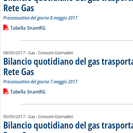
Rete Gas
. Sottotitolo: Preconsuntivo del giorno 8 maggio 2017
. Pubblicata martedì 09 maggio 2017 alle 14.59.
Preconsuntivo del giorno 8 maggio 2017
Leggi tutta la notizia: 'Bilancio quotidiano del gas trasport
Lista allegati PDF alla notizia
Tabella SnamRG
08/05/2017
- Gas - Consumi Giornalieri
Bilancio quotidiano del gas traspor
Rete Gas
. Sottotitolo: Preconsuntivo del giorno 7 maggio 2017
. Pubblicata lunedì 08 maggio 2017 alle 16.5.
Preconsuntivo del giorno 7 maggio 2017
Leggi tutta la notizia: 'Bilancio quotidiano del gas trasport
Lista allegati PDF alla notizia
Tabella SnamRG
05/05/2017
- Gas - Consumi Giornalieri
Bilancio quotidiano del gas traspor
. Sottotitolo: Preconsuntivo del giorno 4 maggio 2017
. Pubblicata venerdì 05 maggio 2017 alle 11.49.