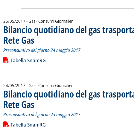
25/05/2017
- Gas - Consumi Giornalieri
Bilancio quotidiano del gas traspor
Rete Gas
. Sottotitolo: Preconsuntivo del giorno 24 maggio 2017
. Pubblicata giovedì 25 maggio 2017 alle 14.56.
Preconsuntivo del giorno 24 maggio 2017
Leggi tutta la notizia: 'Bilancio quotidiano del gas trasport
Lista allegati PDF alla notizia
Tabella SnamRG
24/05/2017
- Gas - Consumi Giornalieri
Bilancio quotidiano del gas traspor
Rete Gas
. Sottotitolo: Preconsuntivo del giorno 23 maggio 2017
. Pubblicata mercoledì 24 maggio 2017 alle 14.51.
Preconsuntivo del giorno 23 maggio 2017
Leggi tutta la notizia: 'Bilancio quotidiano del gas trasport
Lista allegati PDF alla notizia
Tabella SnamRG