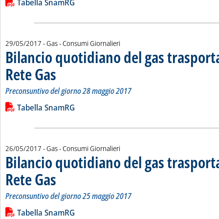
Lista allegati PDF alla notizia
Tabella SnamRG
29/05/2017
- Gas - Consumi Giornalieri
Bilancio quotidiano del gas traspor
Rete Gas
. Sottotitolo: Preconsuntivo del giorno 28 maggio 2017
. Pubblicata lunedì 29 maggio 2017 alle 15.36.
Preconsuntivo del giorno 28 maggio 2017
Leggi tutta la notizia: 'Bilancio quotidiano del gas trasport
Lista allegati PDF alla notizia
Tabella SnamRG
26/05/2017
- Gas - Consumi Giornalieri
Bilancio quotidiano del gas traspor
Rete Gas
. Sottotitolo: Preconsuntivo del giorno 25 maggio 2017
. Pubblicata venerdì 26 maggio 2017 alle 14.24.
Preconsuntivo del giorno 25 maggio 2017
Leggi tutta la notizia: 'Bilancio quotidiano del gas trasport
Lista allegati PDF alla notizia
Tabella SnamRG