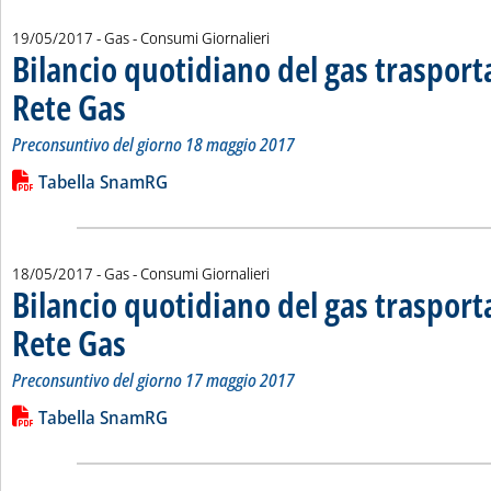
19/05/2017
- Gas - Consumi Giornalieri
Bilancio quotidiano del gas traspor
Rete Gas
. Sottotitolo: Preconsuntivo del giorno 18 maggio 2017
. Pubblicata venerdì 19 maggio 2017 alle 15.3.
Preconsuntivo del giorno 18 maggio 2017
Leggi tutta la notizia: 'Bilancio quotidiano del gas trasport
Lista allegati PDF alla notizia
Tabella SnamRG
18/05/2017
- Gas - Consumi Giornalieri
Bilancio quotidiano del gas traspor
Rete Gas
. Sottotitolo: Preconsuntivo del giorno 17 maggio 2017
. Pubblicata giovedì 18 maggio 2017 alle 14.58.
Preconsuntivo del giorno 17 maggio 2017
Leggi tutta la notizia: 'Bilancio quotidiano del gas trasport
Lista allegati PDF alla notizia
Tabella SnamRG