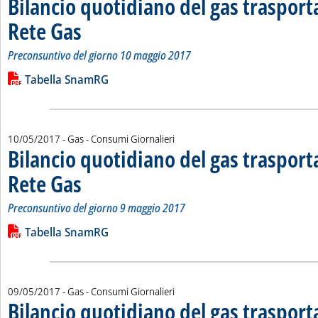
Bilancio quotidiano del gas traspor
Rete Gas
. Sottotitolo: Preconsuntivo del giorno 10 maggio 2017
. Pubblicata giovedì 11 maggio 2017 alle 15.24.
Preconsuntivo del giorno 10 maggio 2017
Leggi tutta la notizia: 'Bilancio quotidiano del gas trasport
Lista allegati PDF alla notizia
Tabella SnamRG
10/05/2017
- Gas - Consumi Giornalieri
Bilancio quotidiano del gas traspor
Rete Gas
. Sottotitolo: Preconsuntivo del giorno 9 maggio 2017
. Pubblicata mercoledì 10 maggio 2017 alle 14.45.
Preconsuntivo del giorno 9 maggio 2017
Leggi tutta la notizia: 'Bilancio quotidiano del gas trasport
Lista allegati PDF alla notizia
Tabella SnamRG
09/05/2017
- Gas - Consumi Giornalieri
Bilancio quotidiano del gas traspor