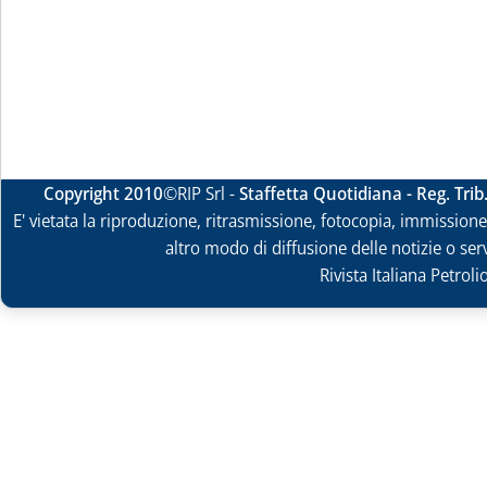
Copyright 2010
©RIP Srl -
Staffetta Quotidiana - Reg. Tri
E' vietata la riproduzione, ritrasmissione, fotocopia, immissione 
altro modo di diffusione delle notizie o ser
Rivista Italiana Petrol