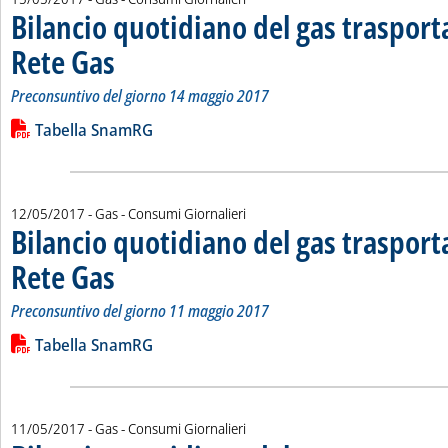
Bilancio quotidiano del gas traspor
Rete Gas
. Sottotitolo: Preconsuntivo del giorno 14 maggio 2017
. Pubblicata lunedì 15 maggio 2017 alle 13.34.
Preconsuntivo del giorno 14 maggio 2017
Leggi tutta la notizia: 'Bilancio quotidiano del gas trasport
Lista allegati PDF alla notizia
Tabella SnamRG
12/05/2017
- Gas - Consumi Giornalieri
Bilancio quotidiano del gas traspor
Rete Gas
. Sottotitolo: Preconsuntivo del giorno 11 maggio 2017
. Pubblicata venerdì 12 maggio 2017 alle 13.22.
Preconsuntivo del giorno 11 maggio 2017
Leggi tutta la notizia: 'Bilancio quotidiano del gas trasport
Lista allegati PDF alla notizia
Tabella SnamRG
11/05/2017
- Gas - Consumi Giornalieri