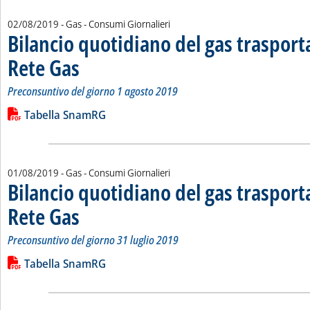
02/08/2019
- Gas - Consumi Giornalieri
Bilancio quotidiano del gas traspor
Rete Gas
. Sottotitolo: Preconsuntivo del giorno 1 agosto 2019
. Pubblicata venerdì 02 agosto 2019 alle 13.57.
Preconsuntivo del giorno 1 agosto 2019
Leggi tutta la notizia: 'Bilancio quotidiano del gas trasport
Lista allegati PDF alla notizia
Tabella SnamRG
01/08/2019
- Gas - Consumi Giornalieri
Bilancio quotidiano del gas traspor
Rete Gas
. Sottotitolo: Preconsuntivo del giorno 31 luglio 2019
. Pubblicata giovedì 01 agosto 2019 alle 13.54.
Preconsuntivo del giorno 31 luglio 2019
Leggi tutta la notizia: 'Bilancio quotidiano del gas trasport
Lista allegati PDF alla notizia
Tabella SnamRG