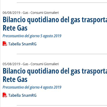
06/08/2019
- Gas - Consumi Giornalieri
Bilancio quotidiano del gas traspor
Rete Gas
. Sottotitolo: Preconsuntivo del giorno 5 agosto 2019
. Pubblicata martedì 06 agosto 2019 alle 13.54.
Preconsuntivo del giorno 5 agosto 2019
Leggi tutta la notizia: 'Bilancio quotidiano del gas trasport
Lista allegati PDF alla notizia
Tabella SnamRG
05/08/2019
- Gas - Consumi Giornalieri
Bilancio quotidiano del gas traspor
Rete Gas
. Sottotitolo: Preconsuntivo del giorno 4 agosto 2019
. Pubblicata lunedì 05 agosto 2019 alle 11.53.
Preconsuntivo del giorno 4 agosto 2019
Leggi tutta la notizia: 'Bilancio quotidiano del gas trasport
Lista allegati PDF alla notizia
Tabella SnamRG