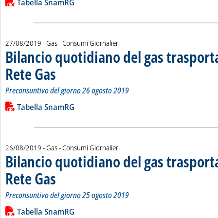
Lista allegati PDF alla notizia
Tabella SnamRG
27/08/2019
- Gas - Consumi Giornalieri
Bilancio quotidiano del gas traspor
Rete Gas
. Sottotitolo: Preconsuntivo del giorno 26 agosto 2019
. Pubblicata martedì 27 agosto 2019 alle 14.0.
Preconsuntivo del giorno 26 agosto 2019
Leggi tutta la notizia: 'Bilancio quotidiano del gas trasport
Lista allegati PDF alla notizia
Tabella SnamRG
26/08/2019
- Gas - Consumi Giornalieri
Bilancio quotidiano del gas traspor
Rete Gas
. Sottotitolo: Preconsuntivo del giorno 25 agosto 2019
. Pubblicata lunedì 26 agosto 2019 alle 15.2.
Preconsuntivo del giorno 25 agosto 2019
Leggi tutta la notizia: 'Bilancio quotidiano del gas trasport
Lista allegati PDF alla notizia
Tabella SnamRG