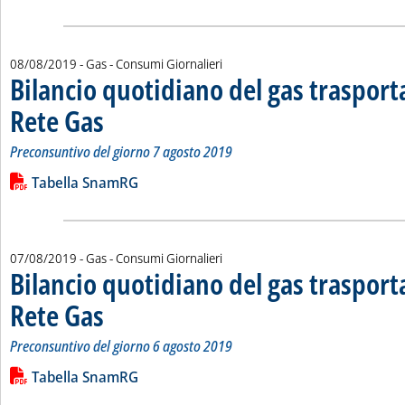
08/08/2019
- Gas - Consumi Giornalieri
Bilancio quotidiano del gas traspor
Rete Gas
. Sottotitolo: Preconsuntivo del giorno 7 agosto 2019
. Pubblicata giovedì 08 agosto 2019 alle 13.27.
Preconsuntivo del giorno 7 agosto 2019
Leggi tutta la notizia: 'Bilancio quotidiano del gas trasport
Lista allegati PDF alla notizia
Tabella SnamRG
07/08/2019
- Gas - Consumi Giornalieri
Bilancio quotidiano del gas traspor
Rete Gas
. Sottotitolo: Preconsuntivo del giorno 6 agosto 2019
. Pubblicata mercoledì 07 agosto 2019 alle 13.8.
Preconsuntivo del giorno 6 agosto 2019
Leggi tutta la notizia: 'Bilancio quotidiano del gas trasport
Lista allegati PDF alla notizia
Tabella SnamRG