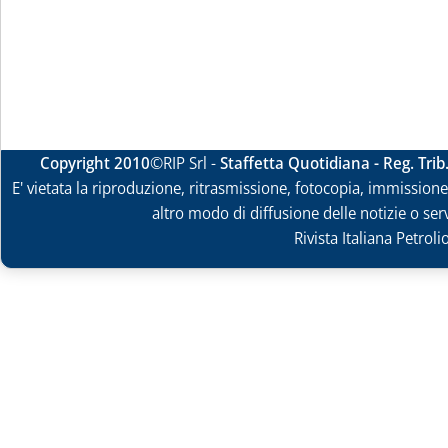
Copyright 2010
©RIP Srl -
Staffetta Quotidiana - Reg. Tri
E' vietata la riproduzione, ritrasmissione, fotocopia, immissione 
altro modo di diffusione delle notizie o ser
Rivista Italiana Petrol