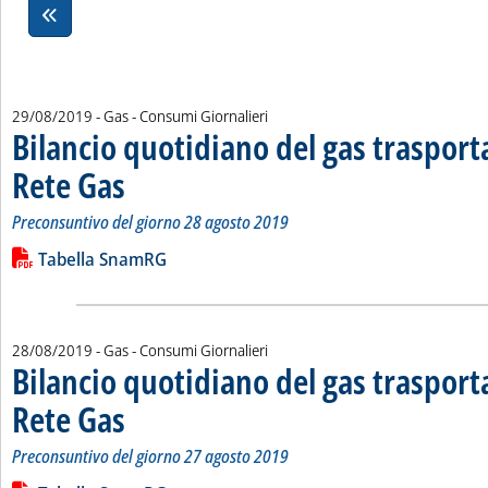
29/08/2019
- Gas - Consumi Giornalieri
Bilancio quotidiano del gas traspor
Rete Gas
. Sottotitolo: Preconsuntivo del giorno 28 agosto 2019
. Pubblicata giovedì 29 agosto 2019 alle 13.48.
Preconsuntivo del giorno 28 agosto 2019
Leggi tutta la notizia: 'Bilancio quotidiano del gas trasport
Lista allegati PDF alla notizia
Tabella SnamRG
28/08/2019
- Gas - Consumi Giornalieri
Bilancio quotidiano del gas traspor
Rete Gas
. Sottotitolo: Preconsuntivo del giorno 27 agosto 2019
. Pubblicata mercoledì 28 agosto 2019 alle 13.16.
Preconsuntivo del giorno 27 agosto 2019
Leggi tutta la notizia: 'Bilancio quotidiano del gas trasport