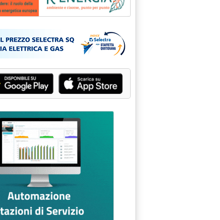
Pubblicità: Rienergìa - Am