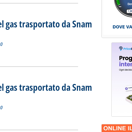
el gas trasportato da Snam
iorno 21 settembre 2020
 2020 alle 12.7.
20
tidiano del gas trasportato da Snam Rete Gas'
ia
el gas trasportato da Snam
iorno 20 settembre 2020
2020 alle 12.10.
20
tidiano del gas trasportato da Snam Rete Gas'
ia