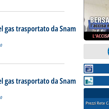
ia
el gas trasportato da Snam
iorno 27 settembre 2020
2020 alle 14.27.
L’ACCIS
20
tidiano del gas trasportato da Snam Rete Gas'
ia
Sezione:
el gas trasportato da Snam
Sezione: quotaz
iorno 24 settembre 2020
 2020 alle 11.31.
20
STAFFETTA PRE
Prezzi Rete 
tidiano del gas trasportato da Snam Rete Gas'
ia