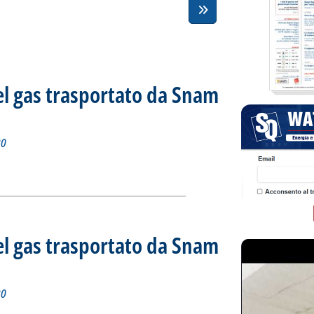
el gas trasportato da Snam
iorno 29 settembre 2020
re 2020 alle 11.44.
20
tidiano del gas trasportato da Snam Rete Gas'
ia
el gas trasportato da Snam
iorno 28 settembre 2020
 2020 alle 13.8.
20
tidiano del gas trasportato da Snam Rete Gas'