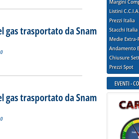
Margini Com
Listini C.C.I.A
Prezzi Italia
el gas trasportato da Snam
Stacchi Italia
iorno 23 settembre 2020
 2020 alle 12.20.
Medie Extra-
Andamento E
20
Chiusure Set
tidiano del gas trasportato da Snam Rete Gas'
ia
Prezzi Spot
EVENTI - 
el gas trasportato da Snam
iorno 22 settembre 2020
re 2020 alle 12.10.
20
tidiano del gas trasportato da Snam Rete Gas'
ia