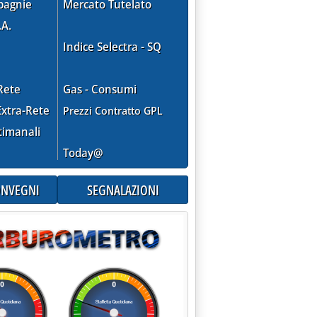
pagnie
Mercato Tutelato
.A.
Indice Selectra - SQ
Rete
Gas - Consumi
xtra-Rete
Prezzi Contratto GPL
timanali
Today@
CONVEGNI
SEGNALAZIONI