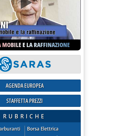
A MOBILE E LA RAFFINAZIONE
AGENDA EUROPEA
STAFFETTA PREZZI
ioni praticate dalle compagnie sul mercato extra-rete
RUBRICHE
ZZI - quotazioni praticate dalle compagnie sul mercato extra
AGENDA EUROPEA
Carburanti
Borsa Elettrica