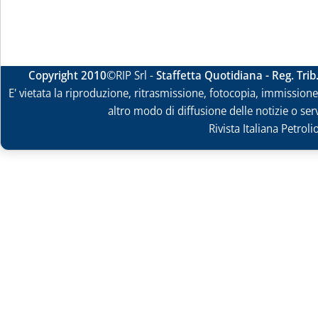
Copyright 2010
©RIP Srl -
Staffetta Quotidiana - Reg. Tri
E' vietata la riproduzione, ritrasmissione, fotocopia, immissione 
altro modo di diffusione delle notizie o ser
Rivista Italiana Petrol