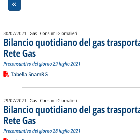
30/07/2021
- Gas - Consumi Giornalieri
Bilancio quotidiano del gas traspor
Rete Gas
. Sottotitolo: Preconsuntivo del giorno 29 luglio 2021
. Pubblicata venerdì 30 luglio 2021 alle 11.43.
Preconsuntivo del giorno 29 luglio 2021
Leggi tutta la notizia: 'Bilancio quotidiano del gas trasport
Lista allegati PDF alla notizia
Tabella SnamRG
29/07/2021
- Gas - Consumi Giornalieri
Bilancio quotidiano del gas traspor
Rete Gas
. Sottotitolo: Preconsuntivo del giorno 28 luglio 2021
. Pubblicata giovedì 29 luglio 2021 alle 12.4.
Preconsuntivo del giorno 28 luglio 2021
Leggi tutta la notizia: 'Bilancio quotidiano del gas trasport