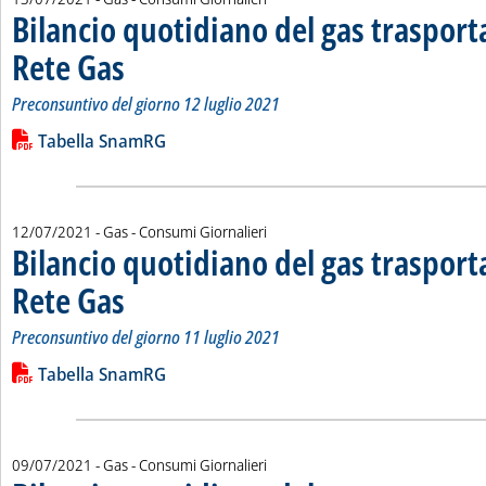
Bilancio quotidiano del gas traspor
Rete Gas
. Sottotitolo: Preconsuntivo del giorno 12 luglio 2021
. Pubblicata martedì 13 luglio 2021 alle 13.17.
Preconsuntivo del giorno 12 luglio 2021
Leggi tutta la notizia: 'Bilancio quotidiano del gas trasport
Lista allegati PDF alla notizia
Tabella SnamRG
12/07/2021
- Gas - Consumi Giornalieri
Bilancio quotidiano del gas traspor
Rete Gas
. Sottotitolo: Preconsuntivo del giorno 11 luglio 2021
. Pubblicata lunedì 12 luglio 2021 alle 11.40.
Preconsuntivo del giorno 11 luglio 2021
Leggi tutta la notizia: 'Bilancio quotidiano del gas trasport
Lista allegati PDF alla notizia
Tabella SnamRG
09/07/2021
- Gas - Consumi Giornalieri