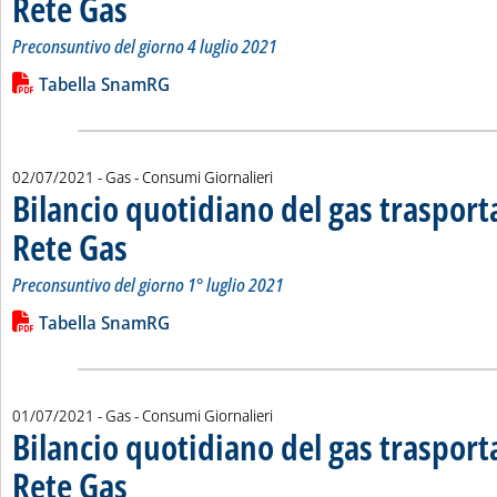
Rete Gas
Preconsuntivo del giorno 4 luglio 2021
Leggi tutta la notizia: 'Bilancio quotidiano del gas trasport
Lista allegati PDF alla notizia
Tabella SnamRG
02/07/2021
- Gas - Consumi Giornalieri
Bilancio quotidiano del gas traspor
Rete Gas
. Sottotitolo: Preconsuntivo del giorno 1° luglio 2021
. Pubblicata venerdì 02 luglio 2021 alle 12.26.
Preconsuntivo del giorno 1° luglio 2021
Leggi tutta la notizia: 'Bilancio quotidiano del gas trasport
Lista allegati PDF alla notizia
Tabella SnamRG
01/07/2021
- Gas - Consumi Giornalieri
Bilancio quotidiano del gas traspor
Rete Gas
. Sottotitolo: Preconsuntivo del giorno 30 giugno 2021
. Pubblicata giovedì 01 luglio 2021 alle 11.41.