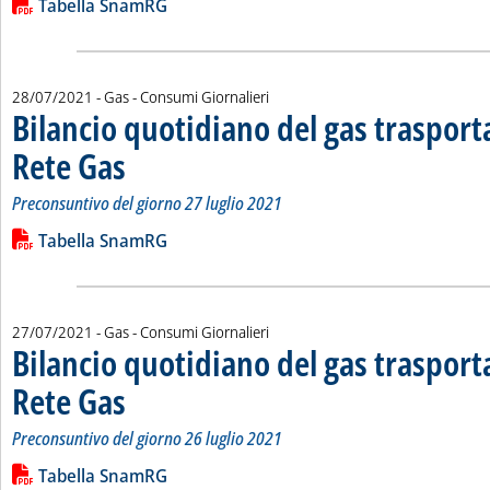
Lista allegati PDF alla notizia
Tabella SnamRG
28/07/2021
- Gas - Consumi Giornalieri
Bilancio quotidiano del gas traspor
Rete Gas
. Sottotitolo: Preconsuntivo del giorno 27 luglio 2021
. Pubblicata mercoledì 28 luglio 2021 alle 11.18.
Preconsuntivo del giorno 27 luglio 2021
Leggi tutta la notizia: 'Bilancio quotidiano del gas trasport
Lista allegati PDF alla notizia
Tabella SnamRG
27/07/2021
- Gas - Consumi Giornalieri
Bilancio quotidiano del gas traspor
Rete Gas
. Sottotitolo: Preconsuntivo del giorno 26 luglio 2021
. Pubblicata martedì 27 luglio 2021 alle 12.0.
Preconsuntivo del giorno 26 luglio 2021
Leggi tutta la notizia: 'Bilancio quotidiano del gas trasport
Lista allegati PDF alla notizia
Tabella SnamRG