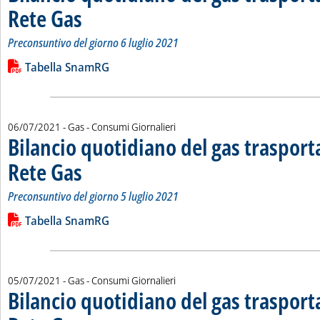
Rete Gas
. Sottotitolo: Preconsuntivo del giorno 6 luglio 2021
. Pubblicata mercoledì 07 luglio 2021 alle 11.30.
Preconsuntivo del giorno 6 luglio 2021
Leggi tutta la notizia: 'Bilancio quotidiano del gas trasport
Lista allegati PDF alla notizia
Tabella SnamRG
06/07/2021
- Gas - Consumi Giornalieri
Bilancio quotidiano del gas traspor
Rete Gas
. Sottotitolo: Preconsuntivo del giorno 5 luglio 2021
. Pubblicata martedì 06 luglio 2021 alle 11.28.
Preconsuntivo del giorno 5 luglio 2021
Leggi tutta la notizia: 'Bilancio quotidiano del gas trasport
Lista allegati PDF alla notizia
Tabella SnamRG
05/07/2021
- Gas - Consumi Giornalieri
Bilancio quotidiano del gas traspor
. Sottotitolo: Preconsuntivo del giorno 4 luglio 2021
. Pubblicata lunedì 05 luglio 2021 alle 11.36.