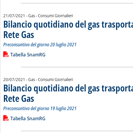
21/07/2021
- Gas - Consumi Giornalieri
Bilancio quotidiano del gas traspor
Rete Gas
. Sottotitolo: Preconsuntivo del giorno 20 luglio 2021
. Pubblicata mercoledì 21 luglio 2021 alle 12.10.
Preconsuntivo del giorno 20 luglio 2021
Leggi tutta la notizia: 'Bilancio quotidiano del gas trasport
Lista allegati PDF alla notizia
Tabella SnamRG
20/07/2021
- Gas - Consumi Giornalieri
Bilancio quotidiano del gas traspor
Rete Gas
. Sottotitolo: Preconsuntivo del giorno 19 luglio 2021
. Pubblicata martedì 20 luglio 2021 alle 12.20.
Preconsuntivo del giorno 19 luglio 2021
Leggi tutta la notizia: 'Bilancio quotidiano del gas trasport
Lista allegati PDF alla notizia
Tabella SnamRG