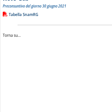
Preconsuntivo del giorno 30 giugno 2021
Leggi tutta la notizia: 'Bilancio quotidiano del gas trasport
Lista allegati PDF alla notizia
Tabella SnamRG
Torna su...