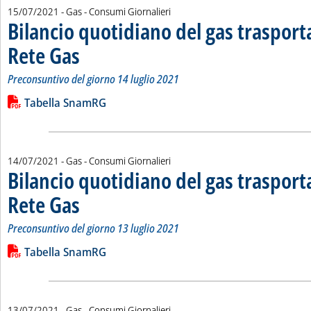
15/07/2021
- Gas - Consumi Giornalieri
Bilancio quotidiano del gas traspor
Rete Gas
. Sottotitolo: Preconsuntivo del giorno 14 luglio 2021
. Pubblicata giovedì 15 luglio 2021 alle 16.45.
Preconsuntivo del giorno 14 luglio 2021
Leggi tutta la notizia: 'Bilancio quotidiano del gas trasport
Lista allegati PDF alla notizia
Tabella SnamRG
14/07/2021
- Gas - Consumi Giornalieri
Bilancio quotidiano del gas traspor
Rete Gas
. Sottotitolo: Preconsuntivo del giorno 13 luglio 2021
. Pubblicata mercoledì 14 luglio 2021 alle 11.35.
Preconsuntivo del giorno 13 luglio 2021
Leggi tutta la notizia: 'Bilancio quotidiano del gas trasport
Lista allegati PDF alla notizia
Tabella SnamRG
13/07/2021
- Gas - Consumi Giornalieri