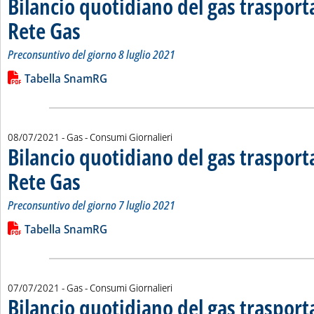
Bilancio quotidiano del gas traspor
Rete Gas
. Sottotitolo: Preconsuntivo del giorno 8 luglio 2021
. Pubblicata venerdì 09 luglio 2021 alle 13.37.
Preconsuntivo del giorno 8 luglio 2021
Leggi tutta la notizia: 'Bilancio quotidiano del gas trasport
Lista allegati PDF alla notizia
Tabella SnamRG
08/07/2021
- Gas - Consumi Giornalieri
Bilancio quotidiano del gas traspor
Rete Gas
. Sottotitolo: Preconsuntivo del giorno 7 luglio 2021
. Pubblicata giovedì 08 luglio 2021 alle 12.14.
Preconsuntivo del giorno 7 luglio 2021
Leggi tutta la notizia: 'Bilancio quotidiano del gas trasport
Lista allegati PDF alla notizia
Tabella SnamRG
07/07/2021
- Gas - Consumi Giornalieri
Bilancio quotidiano del gas traspor