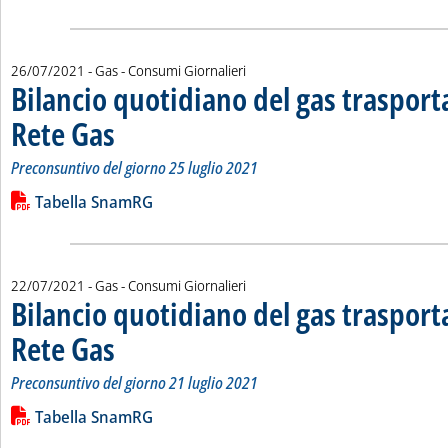
26/07/2021
- Gas - Consumi Giornalieri
Bilancio quotidiano del gas traspor
Rete Gas
. Sottotitolo: Preconsuntivo del giorno 25 luglio 2021
. Pubblicata lunedì 26 luglio 2021 alle 11.45.
Preconsuntivo del giorno 25 luglio 2021
Leggi tutta la notizia: 'Bilancio quotidiano del gas trasport
Lista allegati PDF alla notizia
Tabella SnamRG
22/07/2021
- Gas - Consumi Giornalieri
Bilancio quotidiano del gas traspor
Rete Gas
. Sottotitolo: Preconsuntivo del giorno 21 luglio 2021
. Pubblicata giovedì 22 luglio 2021 alle 15.28.
Preconsuntivo del giorno 21 luglio 2021
Leggi tutta la notizia: 'Bilancio quotidiano del gas trasport
Lista allegati PDF alla notizia
Tabella SnamRG