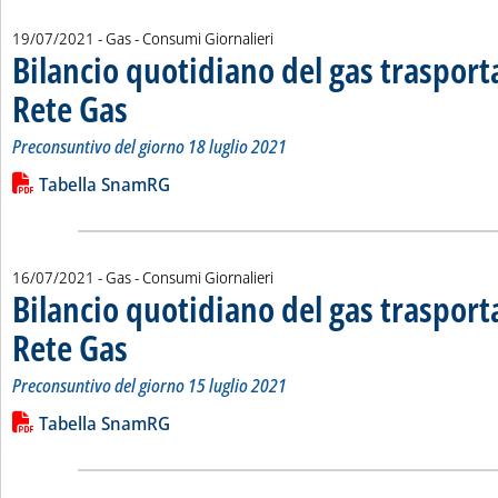
19/07/2021
- Gas - Consumi Giornalieri
Bilancio quotidiano del gas traspor
Rete Gas
. Sottotitolo: Preconsuntivo del giorno 18 luglio 2021
. Pubblicata lunedì 19 luglio 2021 alle 13.19.
Preconsuntivo del giorno 18 luglio 2021
Leggi tutta la notizia: 'Bilancio quotidiano del gas trasport
Lista allegati PDF alla notizia
Tabella SnamRG
16/07/2021
- Gas - Consumi Giornalieri
Bilancio quotidiano del gas traspor
Rete Gas
. Sottotitolo: Preconsuntivo del giorno 15 luglio 2021
. Pubblicata venerdì 16 luglio 2021 alle 11.7.
Preconsuntivo del giorno 15 luglio 2021
Leggi tutta la notizia: 'Bilancio quotidiano del gas trasport
Lista allegati PDF alla notizia
Tabella SnamRG