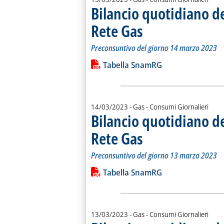
Bilancio quotidiano d
Rete Gas
. Sottotitolo: Preconsuntivo del g
. Pubblicata mercoledì 15 marzo 2
Preconsuntivo del giorno 14 marzo 2023
Leggi tutta la notizia: 'Bilancio quo
Lista allegati PDF alla notiz
Tabella SnamRG
14/03/2023
- Gas - Consumi Giornalieri
Bilancio quotidiano d
Rete Gas
. Sottotitolo: Preconsuntivo del g
. Pubblicata martedì 14 marzo 202
Preconsuntivo del giorno 13 marzo 2023
Leggi tutta la notizia: 'Bilancio quo
Lista allegati PDF alla notiz
Tabella SnamRG
13/03/2023
- Gas - Consumi Giornalieri