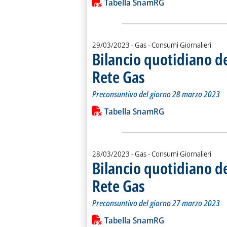
Lista allegati PDF alla notiz
Tabella SnamRG
29/03/2023
- Gas - Consumi Giornalieri
Bilancio quotidiano d
Rete Gas
. Sottotitolo: Preconsuntivo del g
. Pubblicata mercoledì 29 marzo 2
Preconsuntivo del giorno 28 marzo 2023
Leggi tutta la notizia: 'Bilancio quo
Lista allegati PDF alla notiz
Tabella SnamRG
28/03/2023
- Gas - Consumi Giornalieri
Bilancio quotidiano d
Rete Gas
. Sottotitolo: Preconsuntivo del g
. Pubblicata martedì 28 marzo 202
Preconsuntivo del giorno 27 marzo 2023
Leggi tutta la notizia: 'Bilancio quo
Lista allegati PDF alla notiz
Tabella SnamRG