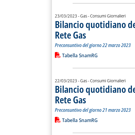
23/03/2023
- Gas - Consumi Giornalieri
Bilancio quotidiano d
Rete Gas
. Sottotitolo: Preconsuntivo del g
. Pubblicata giovedì 23 marzo 202
Preconsuntivo del giorno 22 marzo 2023
Leggi tutta la notizia: 'Bilancio quo
Lista allegati PDF alla notiz
Tabella SnamRG
22/03/2023
- Gas - Consumi Giornalieri
Bilancio quotidiano d
Rete Gas
. Sottotitolo: Preconsuntivo del g
. Pubblicata mercoledì 22 marzo 2
Preconsuntivo del giorno 21 marzo 2023
Leggi tutta la notizia: 'Bilancio quo
Lista allegati PDF alla notiz
Tabella SnamRG