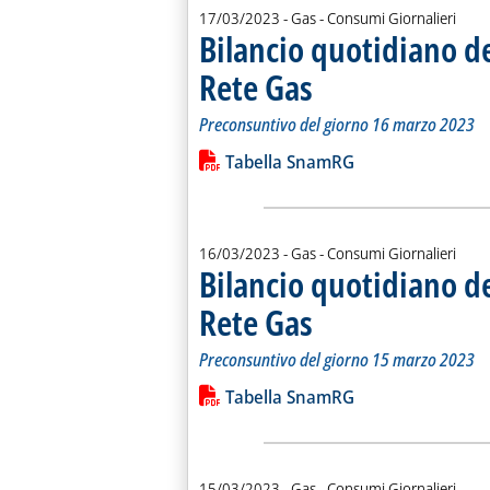
17/03/2023
- Gas - Consumi Giornalieri
Bilancio quotidiano d
Rete Gas
. Sottotitolo: Preconsuntivo del g
. Pubblicata venerdì 17 marzo 202
Preconsuntivo del giorno 16 marzo 2023
Leggi tutta la notizia: 'Bilancio quo
Lista allegati PDF alla notiz
Tabella SnamRG
16/03/2023
- Gas - Consumi Giornalieri
Bilancio quotidiano d
Rete Gas
. Sottotitolo: Preconsuntivo del g
. Pubblicata giovedì 16 marzo 202
Preconsuntivo del giorno 15 marzo 2023
Leggi tutta la notizia: 'Bilancio quo
Lista allegati PDF alla notiz
Tabella SnamRG
15/03/2023
- Gas - Consumi Giornalieri