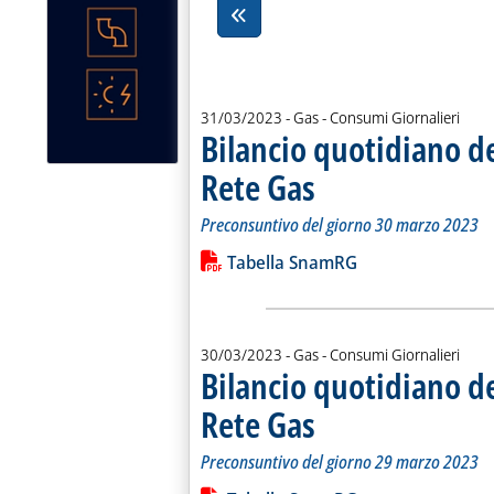
31/03/2023
- Gas - Consumi Giornalieri
Bilancio quotidiano d
Rete Gas
. Sottotitolo: Preconsuntivo del g
. Pubblicata venerdì 31 marzo 202
Preconsuntivo del giorno 30 marzo 2023
Leggi tutta la notizia: 'Bilancio quo
Lista allegati PDF alla notiz
Tabella SnamRG
30/03/2023
- Gas - Consumi Giornalieri
Bilancio quotidiano d
Rete Gas
. Sottotitolo: Preconsuntivo del g
. Pubblicata giovedì 30 marzo 202
Preconsuntivo del giorno 29 marzo 2023
Leggi tutta la notizia: 'Bilancio quo