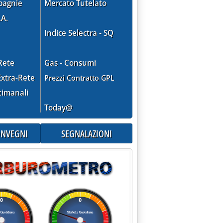
pagnie
Mercato Tutelato
.A.
Indice Selectra - SQ
Rete
Gas - Consumi
xtra-Rete
Prezzi Contratto GPL
timanali
Today@
CONVEGNI
SEGNALAZIONI