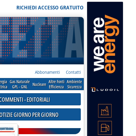
RICHIEDI ACCESSO GRATUITO
Abbonamenti
Contatti
ergia
Gas Naturale
Altre Fonti
Ambiente
Nucleare
ttrica
GPL - GNL
Efficienza
Sicurezza
COMMENTI - EDITORIALI
NOTIZIE GIORNO PER GIORNO