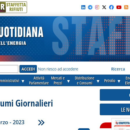
R
STAFFETTA
RIFIUTI
e'
Non riesco ad accedere
Ricerca
Attività
Mercati e
Distribuzione
En
amministrativi
▼
▼
▼
Petrolio
▼
Parlamentare
Prezzi
e Consumi
Ele
umi Giornalieri
LE 
rzo - 2023