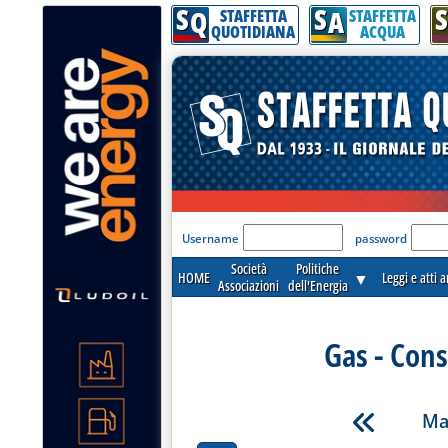
S
S
S
Q
A
STAFFETTA
STAFFETTA
QUOTIDIANA
ACQUA
'Modulo Login per acceder
Username
password
Società
Politiche
HOME
▼
Leggi e atti 
Associazioni
dell'Energia
Gas - Cons
Ma