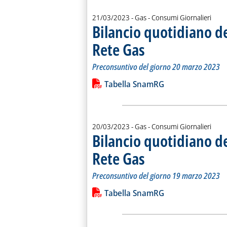
21/03/2023
- Gas - Consumi Giornalieri
Bilancio quotidiano d
Rete Gas
. Sottotitolo: Preconsuntivo del g
. Pubblicata martedì 21 marzo 202
Preconsuntivo del giorno 20 marzo 2023
Leggi tutta la notizia: 'Bilancio quo
Lista allegati PDF alla notiz
Tabella SnamRG
20/03/2023
- Gas - Consumi Giornalieri
Bilancio quotidiano d
Rete Gas
. Sottotitolo: Preconsuntivo del g
. Pubblicata lunedì 20 marzo 2023
Preconsuntivo del giorno 19 marzo 2023
Leggi tutta la notizia: 'Bilancio quo
Lista allegati PDF alla notiz
Tabella SnamRG