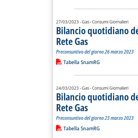
27/03/2023
- Gas - Consumi Giornalieri
Bilancio quotidiano d
Rete Gas
. Sottotitolo: Preconsuntivo del g
. Pubblicata lunedì 27 marzo 2023
Preconsuntivo del giorno 26 marzo 2023
Leggi tutta la notizia: 'Bilancio quo
Lista allegati PDF alla notiz
Tabella SnamRG
24/03/2023
- Gas - Consumi Giornalieri
Bilancio quotidiano d
Rete Gas
. Sottotitolo: Preconsuntivo del g
. Pubblicata venerdì 24 marzo 202
Preconsuntivo del giorno 23 marzo 2023
Leggi tutta la notizia: 'Bilancio quo
Lista allegati PDF alla notiz
Tabella SnamRG