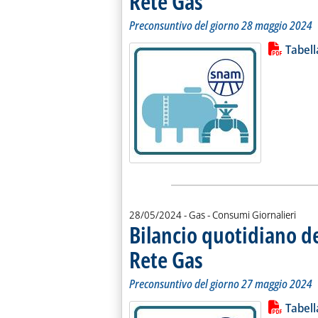
Rete Gas
Preconsuntivo del giorno 28 maggio 2024
Lista allegati PDF alla notiz
Leggi tutt
Tabel
28/05/2024
- Gas - Consumi Giornalieri
Bilancio quotidiano d
Rete Gas
. Sottotitolo: Preconsuntivo del g
. Pubblicata martedì 28 maggio 20
Preconsuntivo del giorno 27 maggio 2024
Lista allegati PDF alla notiz
Leggi tutt
Tabel