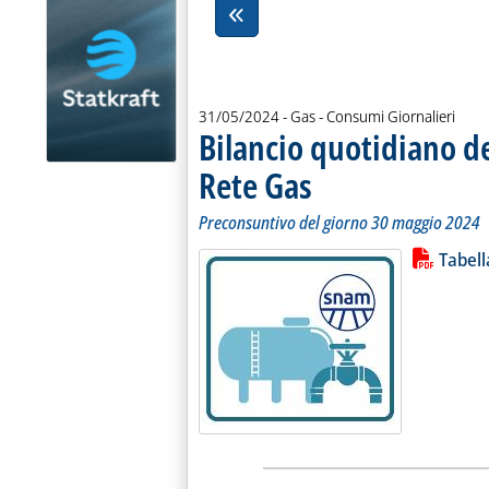
31/05/2024
- Gas - Consumi Giornalieri
Bilancio quotidiano d
Rete Gas
. Sottotitolo: Preconsuntivo del g
. Pubblicata venerdì 31 maggio 20
Preconsuntivo del giorno 30 maggio 2024
Lista allegati PDF alla notiz
Leggi tutt
Tabel