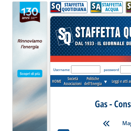
S
S
S
Q
A
STAFFETTA
STAFFETTA
QUOTIDIANA
ACQUA
'Modulo Login per acceder
Username
password
Società
Politiche
HOME
▼
Leggi e atti 
Associazioni
dell'Energia
Gas - Cons
Mag