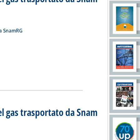
iorno 21 maggio 2024
2024 alle 11.21.
ia
a la notizia: 'Bilancio quotidiano del gas trasportato da Snam 
la SnamRG
el gas trasportato da Snam
iorno 20 maggio 2024
24 alle 11.24.