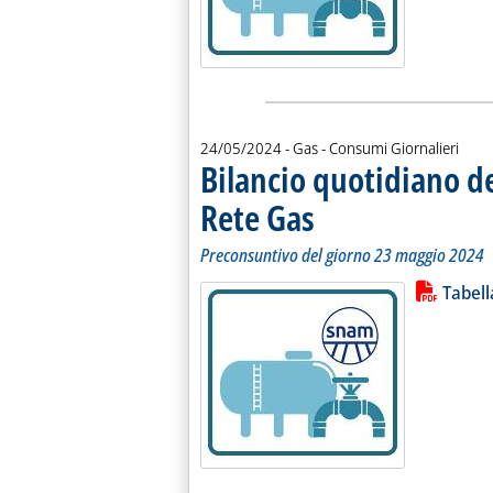
24/05/2024
- Gas - Consumi Giornalieri
Bilancio quotidiano d
Rete Gas
. Sottotitolo: Preconsuntivo del g
. Pubblicata venerdì 24 maggio 20
Preconsuntivo del giorno 23 maggio 2024
Lista allegati PDF alla notiz
Leggi tutt
Tabel