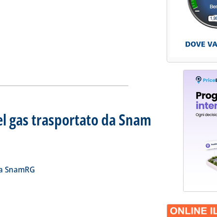
el gas trasportato da Snam
iorno 26 maggio 2024
4 alle 13.24.
ia
a la notizia: 'Bilancio quotidiano del gas trasportato da Snam 
la SnamRG