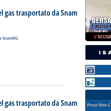
el gas trasportato da Snam
iorno 29 maggio 2024
24 alle 11.22.
L’ACCIS
ia
a la notizia: 'Bilancio quotidiano del gas trasportato da Snam 
la SnamRG
Sezione:
Sezione: quotaz
el gas trasportato da Snam
STAFFETTA PRE
Prezzi Rete 
iorno 28 maggio 2024
2024 alle 12.17.