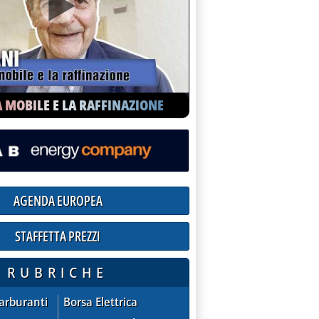
A MOBILE E LA RAFFINAZIONE
Rete Gas'
AGENDA EUROPEA
STAFFETTA PREZZI
ioni praticate dalle compagnie sul mercato extra-rete
RUBRICHE
ZZI - quotazioni praticate dalle compagnie sul mercato extra
AGENDA EUROPEA
Carburanti
Borsa Elettrica