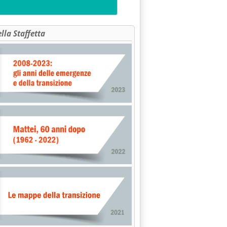
ella Staffetta
Rete Gas'