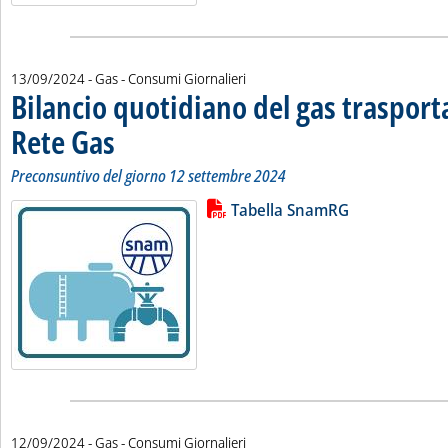
13/09/2024
- Gas - Consumi Giornalieri
Bilancio quotidiano del gas traspor
Rete Gas
. Sottotitolo: Preconsuntivo del giorno 12 settembre 2024
. Pubblicata venerdì 13 settembre 2024 alle 12.40.
Preconsuntivo del giorno 12 settembre 2024
Lista allegati PDF alla notizia
Leggi tutta la notizia: 'Bilancio 
Tabella SnamRG
12/09/2024
- Gas - Consumi Giornalieri