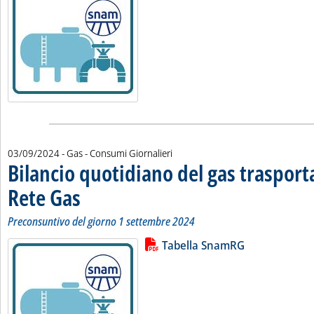
03/09/2024
- Gas - Consumi Giornalieri
Bilancio quotidiano del gas traspor
Rete Gas
. Sottotitolo: Preconsuntivo del giorno 1 settembre 2024
. Pubblicata martedì 03 settembre 2024 alle 8.49.
Preconsuntivo del giorno 1 settembre 2024
Lista allegati PDF alla notizia
Leggi tutta la notizia: 'Bilancio 
Tabella SnamRG