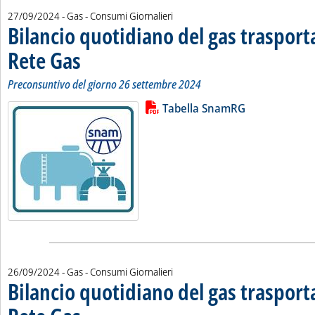
27/09/2024
- Gas - Consumi Giornalieri
Bilancio quotidiano del gas traspor
Rete Gas
. Sottotitolo: Preconsuntivo del giorno 26 settembre 2024
. Pubblicata venerdì 27 settembre 2024 alle 11.42.
Preconsuntivo del giorno 26 settembre 2024
Lista allegati PDF alla notizia
Leggi tutta la notizia: 'Bilancio 
Tabella SnamRG
26/09/2024
- Gas - Consumi Giornalieri
Bilancio quotidiano del gas traspor
. Sottotitolo: Preconsuntivo del giorno 25 settembre 2024
. Pubblicata giovedì 26 settembre 2024 alle 11.35.