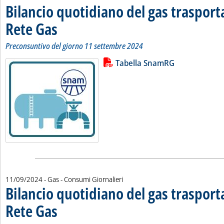
Bilancio quotidiano del gas traspor
Rete Gas
. Sottotitolo: Preconsuntivo del giorno 11 settembre 2024
. Pubblicata giovedì 12 settembre 2024 alle 13.2.
Preconsuntivo del giorno 11 settembre 2024
Lista allegati PDF alla notizia
Leggi tutta la notizia: 'Bilancio 
Tabella SnamRG
11/09/2024
- Gas - Consumi Giornalieri
Bilancio quotidiano del gas traspor
Rete Gas
. Sottotitolo: Preconsuntivo del giorno 10 settembre 2024
. Pubblicata mercoledì 11 settembre 2024 alle 14.38.