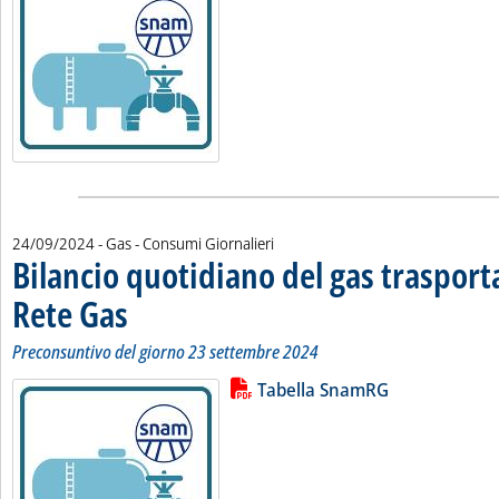
24/09/2024
- Gas - Consumi Giornalieri
Bilancio quotidiano del gas traspor
Rete Gas
. Sottotitolo: Preconsuntivo del giorno 23 settembre 2024
. Pubblicata martedì 24 settembre 2024 alle 11.30.
Preconsuntivo del giorno 23 settembre 2024
Lista allegati PDF alla notizia
Leggi tutta la notizia: 'Bilancio 
Tabella SnamRG