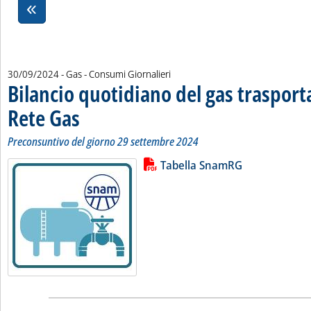
30/09/2024
- Gas - Consumi Giornalieri
Bilancio quotidiano del gas traspor
Rete Gas
. Sottotitolo: Preconsuntivo del giorno 29 settembre 2024
. Pubblicata lunedì 30 settembre 2024 alle 11.47.
Preconsuntivo del giorno 29 settembre 2024
Lista allegati PDF alla notizia
Leggi tutta la notizia: 'Bilancio 
Tabella SnamRG