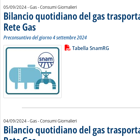
05/09/2024
- Gas - Consumi Giornalieri
Bilancio quotidiano del gas traspor
Rete Gas
. Sottotitolo: Preconsuntivo del giorno 4 settembre 2024
. Pubblicata giovedì 05 settembre 2024 alle 11.24.
Preconsuntivo del giorno 4 settembre 2024
Lista allegati PDF alla notizia
Leggi tutta la notizia: 'Bilancio 
Tabella SnamRG
04/09/2024
- Gas - Consumi Giornalieri
Bilancio quotidiano del gas traspor
. Sottotitolo: Preconsuntivo del giorno 3 settembre 2024
. Pubblicata mercoledì 04 settembre 2024 alle 11.5.