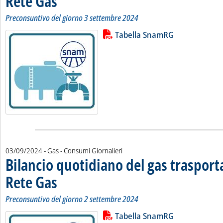
Rete Gas
Preconsuntivo del giorno 3 settembre 2024
Lista allegati PDF alla notizia
Leggi tutta la notizia: 'Bilancio 
Tabella SnamRG
03/09/2024
- Gas - Consumi Giornalieri
Bilancio quotidiano del gas traspor
Rete Gas
. Sottotitolo: Preconsuntivo del giorno 2 settembre 2024
. Pubblicata martedì 03 settembre 2024 alle 12.43.
Preconsuntivo del giorno 2 settembre 2024
Lista allegati PDF alla notizia
Leggi tutta la notizia: 'Bilancio 
Tabella SnamRG