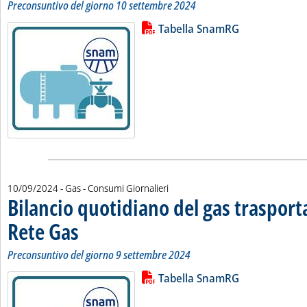
Preconsuntivo del giorno 10 settembre 2024
Lista allegati PDF alla notizia
Leggi tutta la notizia: 'Bilancio 
Tabella SnamRG
10/09/2024
- Gas - Consumi Giornalieri
Bilancio quotidiano del gas traspor
Rete Gas
. Sottotitolo: Preconsuntivo del giorno 9 settembre 2024
. Pubblicata martedì 10 settembre 2024 alle 11.26.
Preconsuntivo del giorno 9 settembre 2024
Lista allegati PDF alla notizia
Leggi tutta la notizia: 'Bilancio 
Tabella SnamRG