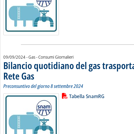
09/09/2024
- Gas - Consumi Giornalieri
Bilancio quotidiano del gas traspor
Rete Gas
. Sottotitolo: Preconsuntivo del giorno 8 settembre 2024
. Pubblicata lunedì 09 settembre 2024 alle 11.15.
Preconsuntivo del giorno 8 settembre 2024
Lista allegati PDF alla notizia
Leggi tutta la notizia: 'Bilancio 
Tabella SnamRG