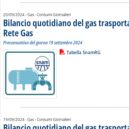
20/09/2024
- Gas - Consumi Giornalieri
Bilancio quotidiano del gas traspor
Rete Gas
. Sottotitolo: Preconsuntivo del giorno 19 settembre 2024
. Pubblicata venerdì 20 settembre 2024 alle 12.30.
Preconsuntivo del giorno 19 settembre 2024
Lista allegati PDF alla notizia
Leggi tutta la notizia: 'Bilancio 
Tabella SnamRG
19/09/2024
- Gas - Consumi Giornalieri
Bilancio quotidiano del gas traspor