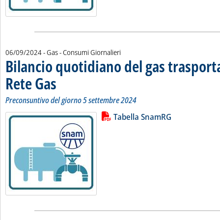
06/09/2024
- Gas - Consumi Giornalieri
Bilancio quotidiano del gas traspor
Rete Gas
. Sottotitolo: Preconsuntivo del giorno 5 settembre 2024
. Pubblicata venerdì 06 settembre 2024 alle 11.18.
Preconsuntivo del giorno 5 settembre 2024
Lista allegati PDF alla notizia
Leggi tutta la notizia: 'Bilancio 
Tabella SnamRG