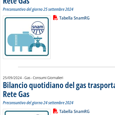
Rete Gas
Preconsuntivo del giorno 25 settembre 2024
Lista allegati PDF alla notizia
Leggi tutta la notizia: 'Bilancio 
Tabella SnamRG
25/09/2024
- Gas - Consumi Giornalieri
Bilancio quotidiano del gas traspor
Rete Gas
. Sottotitolo: Preconsuntivo del giorno 24 settembre 2024
. Pubblicata mercoledì 25 settembre 2024 alle 11.37.
Preconsuntivo del giorno 24 settembre 2024
Lista allegati PDF alla notizia
Leggi tutta la notizia: 'Bilancio 
Tabella SnamRG