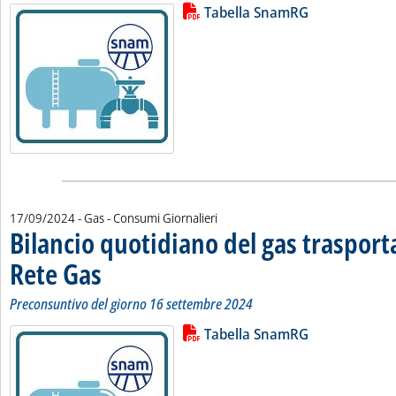
Lista allegati PDF alla notizia
Leggi tutta la notizia: 'Bilancio 
Tabella SnamRG
17/09/2024
- Gas - Consumi Giornalieri
Bilancio quotidiano del gas traspor
Rete Gas
. Sottotitolo: Preconsuntivo del giorno 16 settembre 2024
. Pubblicata martedì 17 settembre 2024 alle 15.22.
Preconsuntivo del giorno 16 settembre 2024
Lista allegati PDF alla notizia
Leggi tutta la notizia: 'Bilancio 
Tabella SnamRG