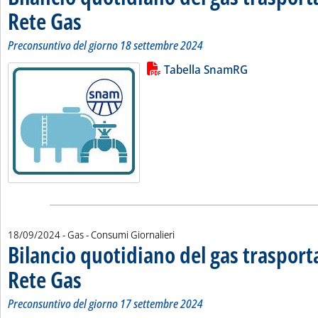
Rete Gas
. Sottotitolo: Preconsuntivo del giorno 18 settembre 2024
. Pubblicata giovedì 19 settembre 2024 alle 11.51.
Preconsuntivo del giorno 18 settembre 2024
Lista allegati PDF alla notizia
Leggi tutta la notizia: 'Bilancio 
Tabella SnamRG
18/09/2024
- Gas - Consumi Giornalieri
Bilancio quotidiano del gas traspor
Rete Gas
. Sottotitolo: Preconsuntivo del giorno 17 settembre 2024
. Pubblicata mercoledì 18 settembre 2024 alle 12.5.
Preconsuntivo del giorno 17 settembre 2024