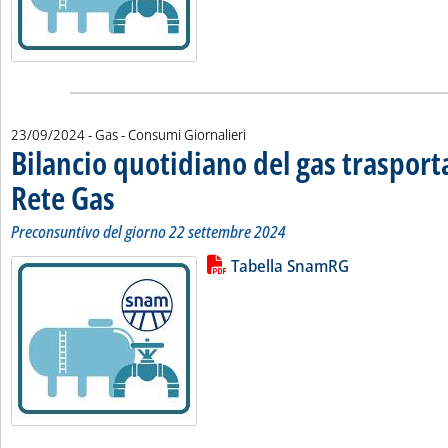
23/09/2024
- Gas - Consumi Giornalieri
Bilancio quotidiano del gas traspor
Rete Gas
. Sottotitolo: Preconsuntivo del giorno 22 settembre 2024
. Pubblicata lunedì 23 settembre 2024 alle 11.40.
Preconsuntivo del giorno 22 settembre 2024
Lista allegati PDF alla notizia
Leggi tutta la notizia: 'Bilancio 
Tabella SnamRG