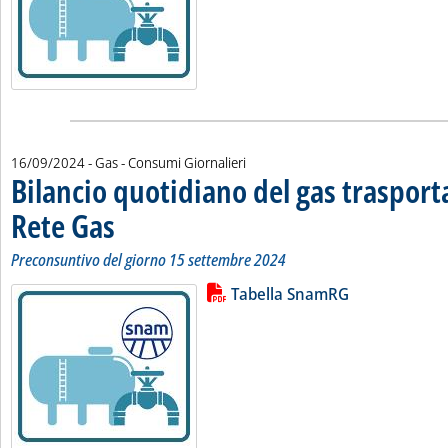
16/09/2024
- Gas - Consumi Giornalieri
Bilancio quotidiano del gas traspor
Rete Gas
. Sottotitolo: Preconsuntivo del giorno 15 settembre 2024
. Pubblicata lunedì 16 settembre 2024 alle 11.17.
Preconsuntivo del giorno 15 settembre 2024
Lista allegati PDF alla notizia
Leggi tutta la notizia: 'Bilancio 
Tabella SnamRG