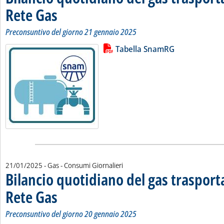
Rete Gas
. Sottotitolo: Preconsuntivo del giorno 21 gennaio 2025
. Pubblicata mercoledì 22 gennaio 2025 alle 11.12.
Preconsuntivo del giorno 21 gennaio 2025
Lista allegati PDF alla notizia
Leggi tutta la notizia: 'Bilancio 
Tabella SnamRG
21/01/2025
- Gas - Consumi Giornalieri
Bilancio quotidiano del gas traspor
Rete Gas
. Sottotitolo: Preconsuntivo del giorno 20 gennaio 2025
. Pubblicata martedì 21 gennaio 2025 alle 13.19.
Preconsuntivo del giorno 20 gennaio 2025