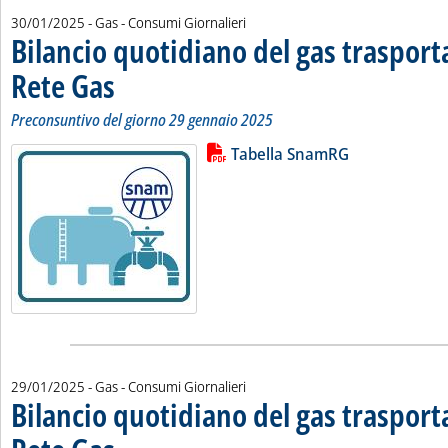
30/01/2025
- Gas - Consumi Giornalieri
Bilancio quotidiano del gas traspor
Rete Gas
. Sottotitolo: Preconsuntivo del giorno 29 gennaio 2025
. Pubblicata giovedì 30 gennaio 2025 alle 11.18.
Preconsuntivo del giorno 29 gennaio 2025
Lista allegati PDF alla notizia
Leggi tutta la notizia: 'Bilancio 
Tabella SnamRG
29/01/2025
- Gas - Consumi Giornalieri
Bilancio quotidiano del gas traspor
. Sottotitolo: Preconsuntivo del giorno 28 gennaio 2025
. Pubblicata mercoledì 29 gennaio 2025 alle 12.43.