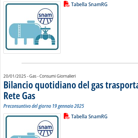
Lista allegati PDF alla notizia
Leggi tutta la notizia: 'Bilancio 
Tabella SnamRG
20/01/2025
- Gas - Consumi Giornalieri
Bilancio quotidiano del gas traspor
Rete Gas
. Sottotitolo: Preconsuntivo del giorno 19 gennaio 2025
. Pubblicata lunedì 20 gennaio 2025 alle 12.19.
Preconsuntivo del giorno 19 gennaio 2025
Lista allegati PDF alla notizia
Leggi tutta la notizia: 'Bilancio 
Tabella SnamRG