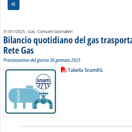
31/01/2025
- Gas - Consumi Giornalieri
Bilancio quotidiano del gas traspor
Rete Gas
. Sottotitolo: Preconsuntivo del giorno 30 gennaio 2025
. Pubblicata venerdì 31 gennaio 2025 alle 11.21.
Preconsuntivo del giorno 30 gennaio 2025
Lista allegati PDF alla notizia
Leggi tutta la notizia: 'Bilancio 
Tabella SnamRG