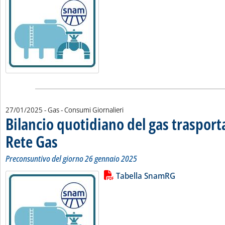
27/01/2025
- Gas - Consumi Giornalieri
Bilancio quotidiano del gas traspor
Rete Gas
. Sottotitolo: Preconsuntivo del giorno 26 gennaio 2025
. Pubblicata lunedì 27 gennaio 2025 alle 11.16.
Preconsuntivo del giorno 26 gennaio 2025
Lista allegati PDF alla notizia
Leggi tutta la notizia: 'Bilancio 
Tabella SnamRG