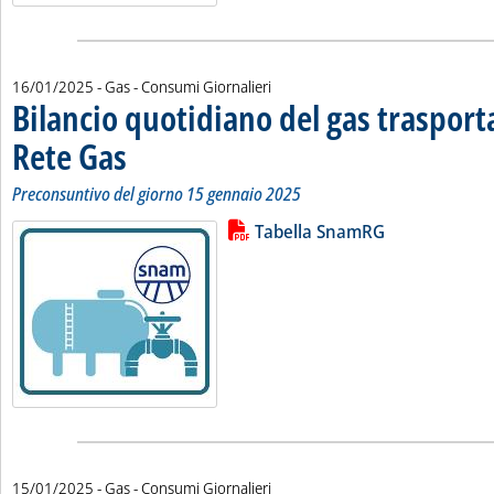
16/01/2025
- Gas - Consumi Giornalieri
Bilancio quotidiano del gas traspor
Rete Gas
. Sottotitolo: Preconsuntivo del giorno 15 gennaio 2025
. Pubblicata giovedì 16 gennaio 2025 alle 11.5.
Preconsuntivo del giorno 15 gennaio 2025
Lista allegati PDF alla notizia
Leggi tutta la notizia: 'Bilancio 
Tabella SnamRG
15/01/2025
- Gas - Consumi Giornalieri