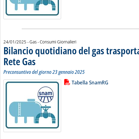
24/01/2025
- Gas - Consumi Giornalieri
Bilancio quotidiano del gas traspor
Rete Gas
. Sottotitolo: Preconsuntivo del giorno 23 gennaio 2025
. Pubblicata venerdì 24 gennaio 2025 alle 12.23.
Preconsuntivo del giorno 23 gennaio 2025
Lista allegati PDF alla notizia
Leggi tutta la notizia: 'Bilancio 
Tabella SnamRG