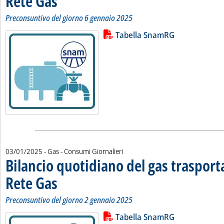
Rete Gas
Preconsuntivo del giorno 6 gennaio 2025
Lista allegati PDF alla notizia
Leggi tutta la notizia: 'Bilancio 
Tabella SnamRG
03/01/2025
- Gas - Consumi Giornalieri
Bilancio quotidiano del gas traspor
Rete Gas
. Sottotitolo: Preconsuntivo del giorno 2 gennaio 2025
. Pubblicata venerdì 03 gennaio 2025 alle 11.22.
Preconsuntivo del giorno 2 gennaio 2025
Lista allegati PDF alla notizia
Leggi tutta la notizia: 'Bilancio 
Tabella SnamRG