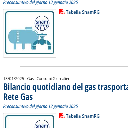
Preconsuntivo del giorno 13 gennaio 2025
Lista allegati PDF alla notizia
Leggi tutta la notizia: 'Bilancio 
Tabella SnamRG
13/01/2025
- Gas - Consumi Giornalieri
Bilancio quotidiano del gas traspor
Rete Gas
. Sottotitolo: Preconsuntivo del giorno 12 gennaio 2025
. Pubblicata lunedì 13 gennaio 2025 alle 11.16.
Preconsuntivo del giorno 12 gennaio 2025
Lista allegati PDF alla notizia
Leggi tutta la notizia: 'Bilancio 
Tabella SnamRG