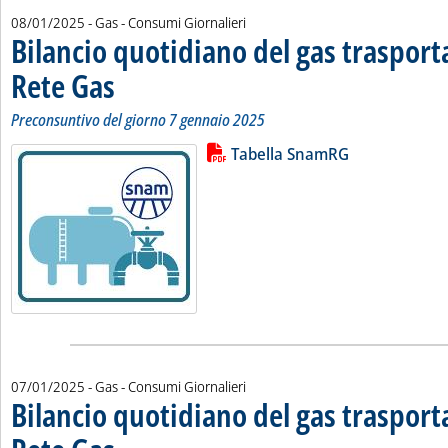
08/01/2025
- Gas - Consumi Giornalieri
Bilancio quotidiano del gas traspor
Rete Gas
. Sottotitolo: Preconsuntivo del giorno 7 gennaio 2025
. Pubblicata mercoledì 08 gennaio 2025 alle 11.17.
Preconsuntivo del giorno 7 gennaio 2025
Lista allegati PDF alla notizia
Leggi tutta la notizia: 'Bilancio 
Tabella SnamRG
07/01/2025
- Gas - Consumi Giornalieri
Bilancio quotidiano del gas traspor
. Sottotitolo: Preconsuntivo del giorno 6 gennaio 2025
. Pubblicata martedì 07 gennaio 2025 alle 11.20.