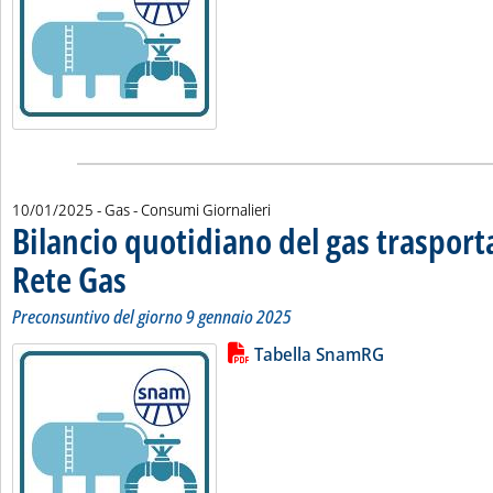
10/01/2025
- Gas - Consumi Giornalieri
Bilancio quotidiano del gas traspor
Rete Gas
. Sottotitolo: Preconsuntivo del giorno 9 gennaio 2025
. Pubblicata venerdì 10 gennaio 2025 alle 12.24.
Preconsuntivo del giorno 9 gennaio 2025
Lista allegati PDF alla notizia
Leggi tutta la notizia: 'Bilancio 
Tabella SnamRG