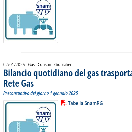
02/01/2025
- Gas - Consumi Giornalieri
Bilancio quotidiano del gas traspor
Rete Gas
. Sottotitolo: Preconsuntivo del giorno 1 gennaio 2025
. Pubblicata giovedì 02 gennaio 2025 alle 12.22.
Preconsuntivo del giorno 1 gennaio 2025
Lista allegati PDF alla notizia
Leggi tutta la notizia: 'Bilancio 
Tabella SnamRG