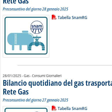
Rete Gas
Preconsuntivo del giorno 28 gennaio 2025
Lista allegati PDF alla notizia
Leggi tutta la notizia: 'Bilancio 
Tabella SnamRG
28/01/2025
- Gas - Consumi Giornalieri
Bilancio quotidiano del gas traspor
Rete Gas
. Sottotitolo: Preconsuntivo del giorno 27 gennaio 2025
. Pubblicata martedì 28 gennaio 2025 alle 12.28.
Preconsuntivo del giorno 27 gennaio 2025
Lista allegati PDF alla notizia
Leggi tutta la notizia: 'Bilancio 
Tabella SnamRG