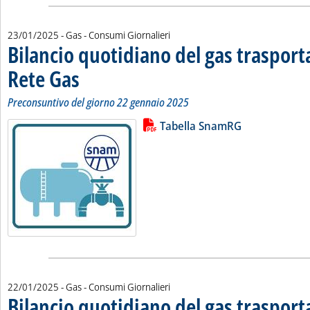
23/01/2025
- Gas - Consumi Giornalieri
Bilancio quotidiano del gas traspor
Rete Gas
. Sottotitolo: Preconsuntivo del giorno 22 gennaio 2025
. Pubblicata giovedì 23 gennaio 2025 alle 11.15.
Preconsuntivo del giorno 22 gennaio 2025
Lista allegati PDF alla notizia
Leggi tutta la notizia: 'Bilancio 
Tabella SnamRG
22/01/2025
- Gas - Consumi Giornalieri
Bilancio quotidiano del gas traspor