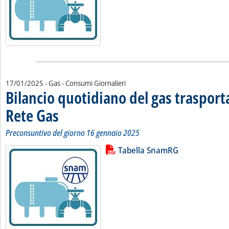
17/01/2025
- Gas - Consumi Giornalieri
Bilancio quotidiano del gas traspor
Rete Gas
. Sottotitolo: Preconsuntivo del giorno 16 gennaio 2025
. Pubblicata venerdì 17 gennaio 2025 alle 11.4.
Preconsuntivo del giorno 16 gennaio 2025
Lista allegati PDF alla notizia
Leggi tutta la notizia: 'Bilancio 
Tabella SnamRG