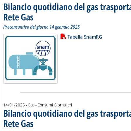
Bilancio quotidiano del gas traspor
Rete Gas
. Sottotitolo: Preconsuntivo del giorno 14 gennaio 2025
. Pubblicata mercoledì 15 gennaio 2025 alle 12.21.
Preconsuntivo del giorno 14 gennaio 2025
Lista allegati PDF alla notizia
Leggi tutta la notizia: 'Bilancio 
Tabella SnamRG
14/01/2025
- Gas - Consumi Giornalieri
Bilancio quotidiano del gas traspor
Rete Gas
. Sottotitolo: Preconsuntivo del giorno 13 gennaio 2025
. Pubblicata martedì 14 gennaio 2025 alle 11.13.