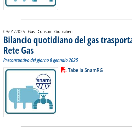
09/01/2025
- Gas - Consumi Giornalieri
Bilancio quotidiano del gas traspor
Rete Gas
. Sottotitolo: Preconsuntivo del giorno 8 gennaio 2025
. Pubblicata giovedì 09 gennaio 2025 alle 12.39.
Preconsuntivo del giorno 8 gennaio 2025
Lista allegati PDF alla notizia
Leggi tutta la notizia: 'Bilancio 
Tabella SnamRG