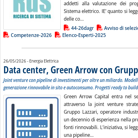
addetti alla valutazione dei prog
Sistema elettrico. IE' quanto si legg
Leggi tutta la notizia: 'R
delle co...
Lista allegati PDF alla notizia
44-26dagr
Avviso di selez
Competenze-2026
Elenco-Esperti-2025
26/05/2026
- Energia Elettrica
Data center, Green Arrow con Grupp
Joint venture con pipeline di investimenti per oltre un miliardo. Modell
generazione rinnovabile in sito e autoconsumo. Progetti ready to build
Green Arrow Capital entra nel se
attraverso la joint venture strate
Gruppo Lazzari, operatore industri
un decennio di esperienza nella pr
fonti rinnovabili. L’iniziativa, si l
Leggi tutta la notiz
una pipeline...