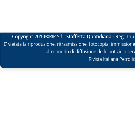
Copyright 2010
©RIP Srl -
Staffetta Quotidiana - Reg. Tri
E' vietata la riproduzione, ritrasmissione, fotocopia, immissione 
altro modo di diffusione delle notizie o ser
Rivista Italiana Petrol