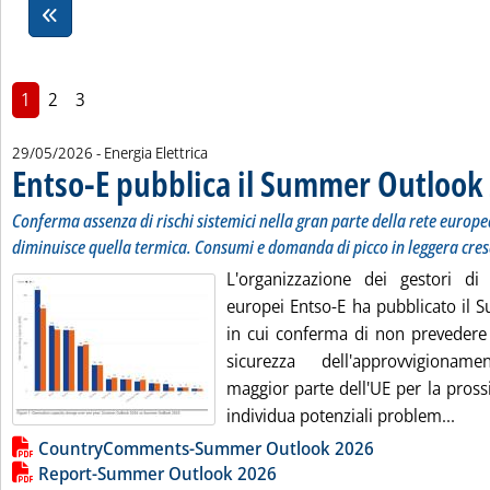
1
2
3
29/05/2026
- Energia Elettrica
Entso-E pubblica il Summer Outlook
Conferma assenza di rischi sistemici nella gran parte della rete europ
diminuisce quella termica. Consumi e domanda di picco in leggera cres
L'organizzazione dei gestori di
europei Entso-E ha pubblicato il
in cui conferma di non prevedere r
sicurezza dell'approvvigionam
maggior parte dell'UE per la pross
Legg
individua potenziali problem...
Lista allegati PDF alla notizia
CountryComments-Summer Outlook 2026
Report-Summer Outlook 2026