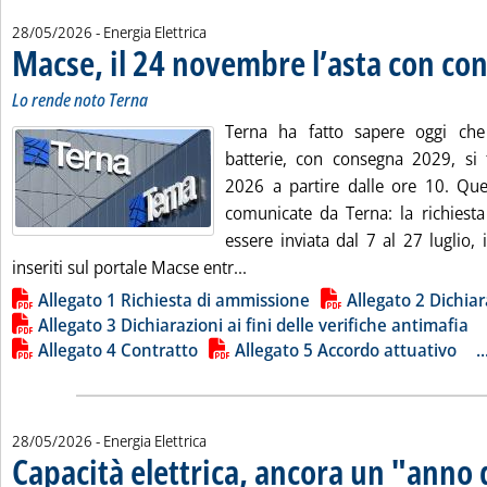
28/05/2026
- Energia Elettrica
Macse, il 24 novembre l’asta con co
Lo rende noto Terna
Terna ha fatto sapere oggi che
batterie, con consegna 2029, si
2026 a partire dalle ore 10. Qu
comunicate da Terna: la richiest
essere inviata dal 7 al 27 luglio,
Leggi tutta la notizia: 'Macse,
inseriti sul portale Macse entr...
Lista allegati PDF alla notizia
Allegato 1 Richiesta di ammissione
Allegato 2 Dichiar
Allegato 3 Dichiarazioni ai fini delle verifiche antimafia
Allegato 4 Contratto
Allegato 5 Accordo attuativo
..
28/05/2026
- Energia Elettrica
Capacità elettrica, ancora un "anno 