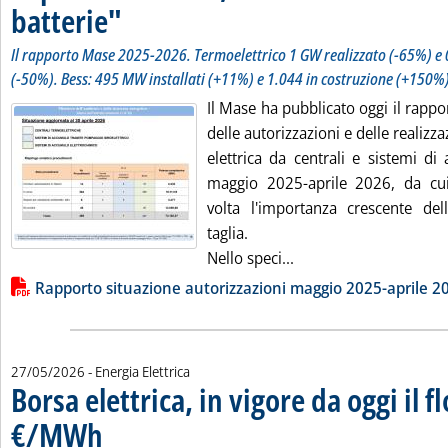
batterie"
. Sottotitolo: Il rapporto Mase 2025-2026. Termoelettrico 1 GW real
. Pubblicata giovedì 28 maggio 2026 alle 15.21.
Il rapporto Mase 2025-2026. Termoelettrico 1 GW realizzato (-65%) e 
(-50%). Bess: 495 MW installati (+11%) e 1.044 in costruzione (+150%
Il Mase ha pubblicato oggi il rappo
delle autorizzazioni e delle realizz
elettrica da centrali e sistemi d
maggio 2025-aprile 2026, da c
volta l'importanza crescente del
taglia.
Leggi tutta la notizia
Nello speci...
Lista allegati PDF alla notizia
Rapporto situazione autorizzazioni maggio 2025-aprile 2
27/05/2026
- Energia Elettrica
Borsa elettrica, in vigore da oggi il f
€/MWh
. Pubblicata mercoledì 27 maggio 2026 alle 16.5.