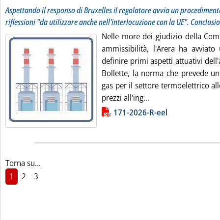
Aspettando il responso di Bruxelles il regolatore avvia un procedimen
riflessioni "da utilizzare anche nell'interlocuzione con la UE". Conclusi
Nelle more dei giudizio della Com
ammissibilità, l'Arera ha avviat
definire primi aspetti attuativi del
Bollette, la norma che prevede uno
gas per il settore termoelettrico al
Leggi tutta la notizi
prezzi all'ing...
Lista allegati PDF alla notizia
171-2026-R-eel
Torna su...
1
2
3