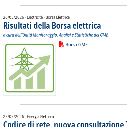
26/05/2026
- Elettricità - Borsa Elettrica
Risultati della Borsa elettrica
. Sottotitolo: a cur
. Pubblicata marted
a cura dell'Unità Monitoraggio, Analisi e Statistiche del GME
Lista allegati PDF alla notizia
Leggi tutta la notizia: 'Risultati de
Borsa GME
25/05/2026
- Energia Elettrica
Codice di rete, nuova consultazione