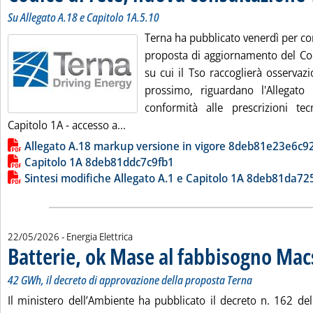
Su Allegato A.18 e Capitolo 1A.5.10
Terna ha pubblicato venerdì per c
proposta di aggiornamento del Codi
su cui il Tso raccoglierà osservaz
prossimo, riguardano l'Allegato 
conformità alle prescrizioni te
Leggi tutta la notizia: 'Codice di ret
Capitolo 1A - accesso a...
Lista allegati PDF alla notizia
Allegato A.18 markup versione in vigore 8deb81e23e6c9
Capitolo 1A 8deb81ddc7c9fb1
Sintesi modifiche Allegato A.1 e Capitolo 1A 8deb81da7
22/05/2026
- Energia Elettrica
Batterie, ok Mase al fabbisogno Ma
42 GWh, il decreto di approvazione della proposta Terna
Il ministero dell’Ambiente ha pubblicato il decreto n. 162 