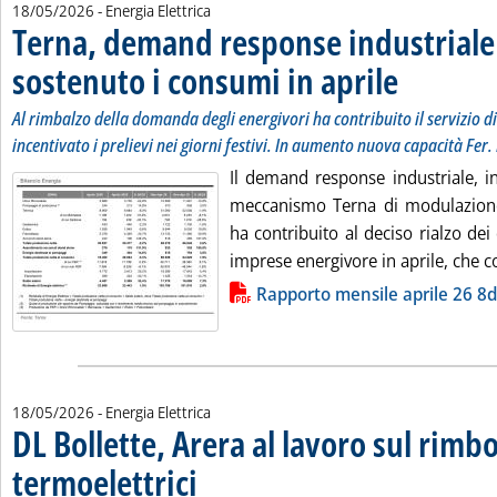
18/05/2026
- Energia Elettrica
Terna, demand response industriale
sostenuto i consumi in aprile
. Sottotitolo: Al r
. Pubblicata luned
Al rimbalzo della domanda degli energivori ha contribuito il servizio 
incentivato i prelievi nei giorni festivi. In aumento nuova capacità Fer
Il demand response industriale, in
meccanismo Terna di modulazione a
ha contribuito al deciso rialzo dei 
imprese energivore in aprile, che co
Lista allegati PDF alla notizia
Rapporto mensile aprile 26 
18/05/2026
- Energia Elettrica
DL Bollette, Arera al lavoro sul rimbo
termoelettrici
. Sottotitolo: Aspettando il responso di Bruxelles il rego
. Pubblicata lunedì 18 maggio 2026 alle 14.7.