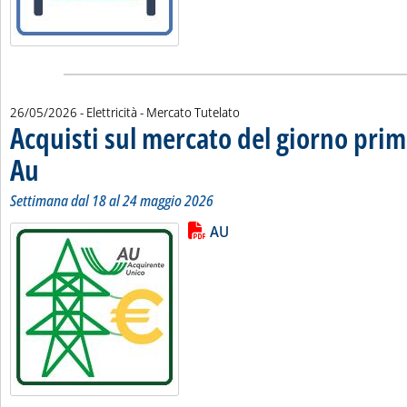
26/05/2026
- Elettricità - Mercato Tutelato
Acquisti sul mercato del giorno prim
Au
. Sottotitolo: Settimana dal 18 al 24 maggio 2026
. Pubblicata martedì 26 maggio 2026 alle 9.39.
Settimana dal 18 al 24 maggio 2026
Lista allegati PDF alla notizia
Leggi tutta la notizia: 'Acquisti s
AU