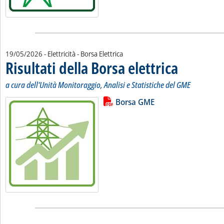
19/05/2026
- Elettricità - Borsa Elettrica
Risultati della Borsa elettrica
. Sottotitolo: a cur
. Pubblicata marted
a cura dell'Unità Monitoraggio, Analisi e Statistiche del GME
Lista allegati PDF alla notizia
Leggi tutta la notizia: 'Risultati de
Borsa GME