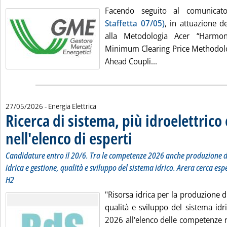
Facendo seguito al comunic
Staffetta 07/05)
, in attuazione de
alla Metodologia Acer “Harm
Minimum Clearing Price Methodolog
Leggi tutta la notiz
Ahead Coupli...
27/05/2026
- Energia Elettrica
Ricerca di sistema, più idroelettrico 
nell'elenco di esperti
. Sottotitolo: Candidature entro il 20/
. Pubblicata mercoledì 27 maggio 2026 
Candidature entro il 20/6. Tra le competenze 2026 anche produzione d
idrica e gestione, qualità e sviluppo del sistema idrico. Arera cerca es
H2
"Risorsa idrica per la produzione d
qualità e sviluppo del sistema idr
2026 all'elenco delle competenze ri