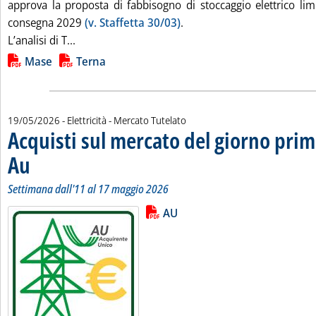
approva la proposta di fabbisogno di stoccaggio elettrico lim
consegna 2029
(v. Staffetta 30/03)
.
Leggi tutta la notizia: 'Batterie, ok Mase al fa
L’analisi di T...
Lista allegati PDF alla notizia
Mase
Terna
19/05/2026
- Elettricità - Mercato Tutelato
Acquisti sul mercato del giorno prim
Au
. Sottotitolo: Settimana dall'11 al 17 maggio 2026
. Pubblicata martedì 19 maggio 2026 alle 9.48.
Settimana dall'11 al 17 maggio 2026
Lista allegati PDF alla notizia
Leggi tutta la notizia: 'Acquisti s
AU