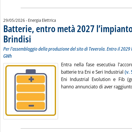
29/05/2026
- Energia Elettrica
Batterie, entro metà 2027 l’impianto
Brindisi
. Sottotitolo: Per l’assemblaggio della produzione del sito di Teverola.
. Pubblicata venerdì 29 maggio 2026 alle 8.50.
Per l’assemblaggio della produzione del sito di Teverola. Entro il 2029
GWh
Entra nella fase esecutiva l’accor
batterie tra Eni e Seri Industrial
(v.
Eni Industrial Evolution e Fib (g
hanno annunciato di aver raggiunto 