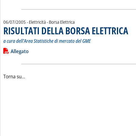
06/07/2005
- Elettricità - Borsa Elettrica
RISULTATI DELLA BORSA ELETTRICA
. Sot
. Pub
a cura dell'Area Statistiche di mercato del GME
Leggi tutta la notizia: 'RISULTATI DELLA BORSA ELETTRICA'
Lista allegati PDF alla notizia
Allegato
Torna su...