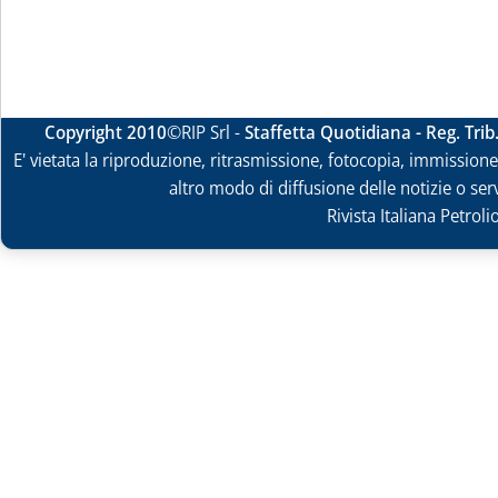
Copyright 2010
©RIP Srl -
Staffetta Quotidiana - Reg. Tri
E' vietata la riproduzione, ritrasmissione, fotocopia, immissione 
altro modo di diffusione delle notizie o ser
Rivista Italiana Petrol