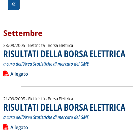
Settembre
28/09/2005
- Elettricità - Borsa Elettrica
RISULTATI DELLA BORSA ELETTRICA
. Sot
. Pub
a cura dell'Area Statistiche di mercato del GME
Leggi tutta la notizia: 'RISULTATI DELLA BORSA ELETTRICA'
Lista allegati PDF alla notizia
Allegato
21/09/2005
- Elettricità - Borsa Elettrica
RISULTATI DELLA BORSA ELETTRICA
. Sot
. Pub
a cura dell'Area Statistiche di mercato del GME
Leggi tutta la notizia: 'RISULTATI DELLA BORSA ELETTRICA'
Lista allegati PDF alla notizia
Allegato