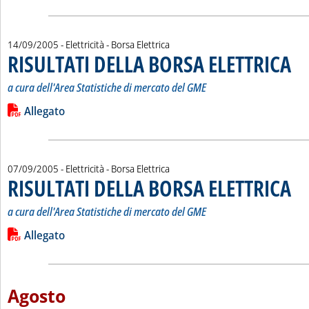
14/09/2005
- Elettricità - Borsa Elettrica
RISULTATI DELLA BORSA ELETTRICA
. Sot
. Pub
a cura dell'Area Statistiche di mercato del GME
Leggi tutta la notizia: 'RISULTATI DELLA BORSA ELETTRICA'
Lista allegati PDF alla notizia
Allegato
07/09/2005
- Elettricità - Borsa Elettrica
RISULTATI DELLA BORSA ELETTRICA
. Sot
. Pub
a cura dell'Area Statistiche di mercato del GME
Leggi tutta la notizia: 'RISULTATI DELLA BORSA ELETTRICA'
Lista allegati PDF alla notizia
Allegato
Agosto