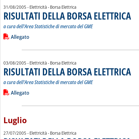
31/08/2005
- Elettricità - Borsa Elettrica
RISULTATI DELLA BORSA ELETTRICA
. Sot
. Pub
a cura dell'Area Statistiche di mercato del GME
Leggi tutta la notizia: 'RISULTATI DELLA BORSA ELETTRICA'
Lista allegati PDF alla notizia
Allegato
03/08/2005
- Elettricità - Borsa Elettrica
RISULTATI DELLA BORSA ELETTRICA
. Sot
. Pub
a cura dell'Area Statistiche di mercato del GME
Leggi tutta la notizia: 'RISULTATI DELLA BORSA ELETTRICA'
Lista allegati PDF alla notizia
Allegato
Luglio
27/07/2005
- Elettricità - Borsa Elettrica
. Sot
. Pub