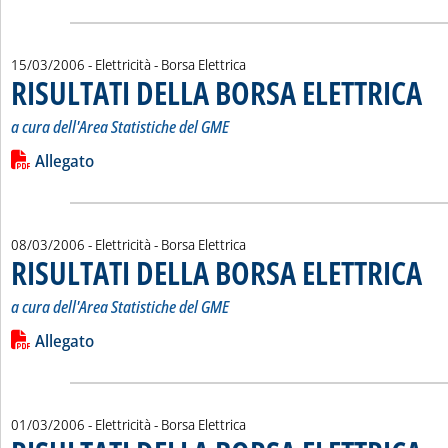
15/03/2006
- Elettricità - Borsa Elettrica
RISULTATI DELLA BORSA ELETTRICA
. Sott
. Pub
a cura dell'Area Statistiche del
GME
Leggi tutta la notizia: 'RISULTATI DELLA BORSA ELETTRICA'
Lista allegati PDF alla notizia
Allegato
08/03/2006
- Elettricità - Borsa Elettrica
RISULTATI DELLA BORSA ELETTRICA
. Sott
. Pub
a cura dell'Area Statistiche del
GME
Leggi tutta la notizia: 'RISULTATI DELLA BORSA ELETTRICA'
Lista allegati PDF alla notizia
Allegato
01/03/2006
- Elettricità - Borsa Elettrica
. Sott
. Pub