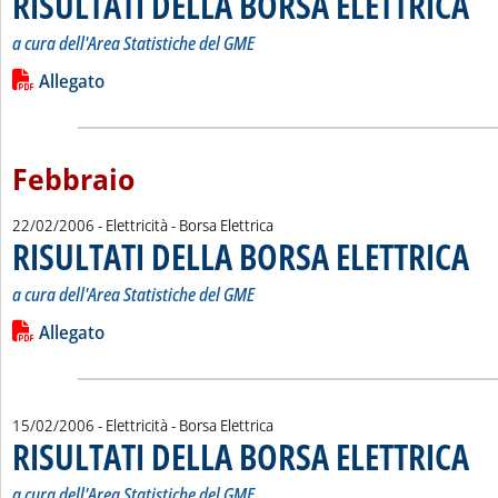
RISULTATI DELLA BORSA ELETTRICA
a cura dell'Area Statistiche del
GME
Leggi tutta la notizia: 'RISULTATI DELLA BORSA ELETTRICA'
Lista allegati PDF alla notizia
Allegato
Febbraio
22/02/2006
- Elettricità - Borsa Elettrica
RISULTATI DELLA BORSA ELETTRICA
. Sott
. Pub
a cura dell'Area Statistiche del
GME
Leggi tutta la notizia: 'RISULTATI DELLA BORSA ELETTRICA'
Lista allegati PDF alla notizia
Allegato
15/02/2006
- Elettricità - Borsa Elettrica
RISULTATI DELLA BORSA ELETTRICA
. Sott
. Pub
a cura dell'Area Statistiche del
GME