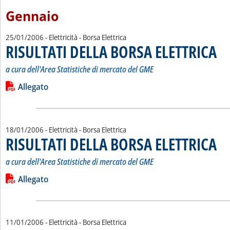
Gennaio
25/01/2006
- Elettricità - Borsa Elettrica
RISULTATI DELLA BORSA ELETTRICA
. Sot
. Pub
a cura dell'Area Statistiche di mercato del GME
Leggi tutta la notizia: 'RISULTATI DELLA BORSA ELETTRICA'
Lista allegati PDF alla notizia
Allegato
18/01/2006
- Elettricità - Borsa Elettrica
RISULTATI DELLA BORSA ELETTRICA
. Sot
. Pub
a cura dell'Area Statistiche di mercato del GME
Leggi tutta la notizia: 'RISULTATI DELLA BORSA ELETTRICA'
Lista allegati PDF alla notizia
Allegato
11/01/2006
- Elettricità - Borsa Elettrica