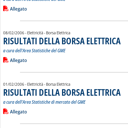
Leggi tutta la notizia: 'RISULTATI DELLA BORSA ELETTRICA'
Lista allegati PDF alla notizia
Allegato
08/02/2006
- Elettricità - Borsa Elettrica
RISULTATI DELLA BORSA ELETTRICA
. Sott
. Pub
a cura dell'Area Statistiche del
GME
Leggi tutta la notizia: 'RISULTATI DELLA BORSA ELETTRICA'
Lista allegati PDF alla notizia
Allegato
01/02/2006
- Elettricità - Borsa Elettrica
RISULTATI DELLA BORSA ELETTRICA
. Sot
. Pub
a cura dell'Area Statistiche di mercato del GME
Leggi tutta la notizia: 'RISULTATI DELLA BORSA ELETTRICA'
Lista allegati PDF alla notizia
Allegato