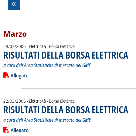
Marzo
29/03/2006
- Elettricità - Borsa Elettrica
RISULTATI DELLA BORSA ELETTRICA
. Sot
. Pub
a cura dell'Area Statistiche di mercato del GME
Leggi tutta la notizia: 'RISULTATI DELLA BORSA ELETTRICA'
Lista allegati PDF alla notizia
Allegato
22/03/2006
- Elettricità - Borsa Elettrica
RISULTATI DELLA BORSA ELETTRICA
. Sot
. Pub
a cura dell'Area Statistiche di mercato del GME
Leggi tutta la notizia: 'RISULTATI DELLA BORSA ELETTRICA'
Lista allegati PDF alla notizia
Allegato