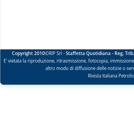
Copyright 2010
©RIP Srl -
Staffetta Quotidiana - Reg. Tri
E' vietata la riproduzione, ritrasmissione, fotocopia, immissione 
altro modo di diffusione delle notizie o ser
Rivista Italiana Petrol