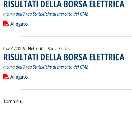
RISULTATI DELLA BORSA ELETTRICA
. Sot
. Pub
a cura dell'Area Statistiche di mercato del GME
Leggi tutta la notizia: 'RISULTATI DELLA BORSA ELETTRICA'
Lista allegati PDF alla notizia
Allegato
04/01/2006
- Elettricità - Borsa Elettrica
RISULTATI DELLA BORSA ELETTRICA
. Sot
. Pub
a cura dell'Area Statistiche di mercato del GME
Leggi tutta la notizia: 'RISULTATI DELLA BORSA ELETTRICA'
Lista allegati PDF alla notizia
Allegato
Torna su...