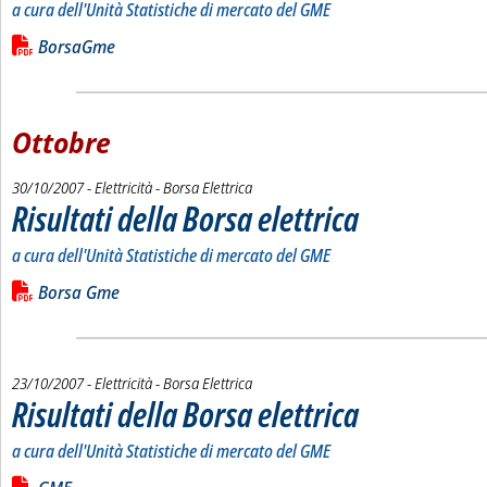
a cura dell'Unità Statistiche di mercato del GME
Leggi tutta la notizia: 'Risultati della Borsa elettrica'
Lista allegati PDF alla notizia
BorsaGme
Ottobre
30/10/2007
- Elettricità - Borsa Elettrica
Risultati della Borsa elettrica
. Sottotitolo: a cura dell'Un
. Pubblicata martedì 30 otto
a cura dell'Unità Statistiche di mercato del GME
Leggi tutta la notizia: 'Risultati della Borsa elettrica'
Lista allegati PDF alla notizia
Borsa Gme
23/10/2007
- Elettricità - Borsa Elettrica
Risultati della Borsa elettrica
. Sottotitolo: a cura dell'Un
. Pubblicata martedì 23 otto
a cura dell'Unità Statistiche di mercato del GME
Leggi tutta la notizia: 'Risultati della Borsa elettrica'