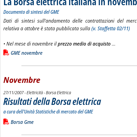
La Borsa elettrica italiana in novem
Documento di sintesi del GME
Dati di sintesi sull'andamento delle contrattazioni del merc
relativa a ottobre è stata pubblicata sulla
(v. Staffetta 02/11)
Leggi tutt
• Nel mese di novembre il
prezzo medio di acquisto
...
Lista allegati PDF alla notizia
GME novembre
Novembre
27/11/2007
- Elettricità - Borsa Elettrica
Risultati della Borsa elettrica
. Sottotitolo: a cura dell'Un
. Pubblicata martedì 27 nov
a cura dell'Unità Statistiche di mercato del GME
Leggi tutta la notizia: 'Risultati della Borsa elettrica'
Lista allegati PDF alla notizia
Borsa Gme