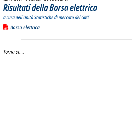
Risultati della Borsa elettrica
. Sottotitolo: a cura dell'Un
. Pubblicata martedì 02 otto
a cura dell'Unità Statistiche di mercato del GME
Leggi tutta la notizia: 'Risultati della Borsa elettrica'
Lista allegati PDF alla notizia
Borsa elettrica
Torna su...