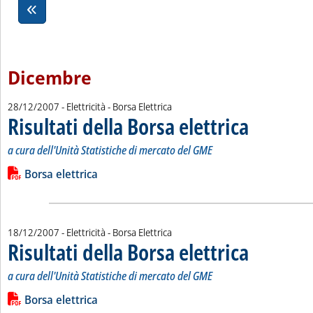
Dicembre
28/12/2007
- Elettricità - Borsa Elettrica
Risultati della Borsa elettrica
. Sottotitolo: a cur
. Pubblicata venerd
a cura dell'Unità Statistiche di mercato del GME
Leggi tutta la notizia: 'Risultati della Borsa elettrica '
Lista allegati PDF alla notizia
Borsa elettrica
18/12/2007
- Elettricità - Borsa Elettrica
Risultati della Borsa elettrica
. Sottotitolo: a cur
. Pubblicata marte
a cura dell'Unità Statistiche di mercato del GME
Leggi tutta la notizia: 'Risultati della Borsa elettrica '
Lista allegati PDF alla notizia
Borsa elettrica