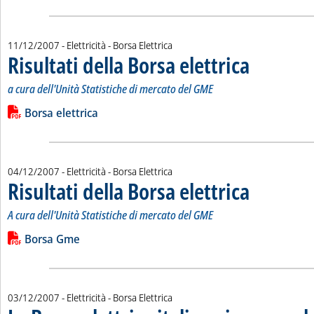
11/12/2007
- Elettricità - Borsa Elettrica
Risultati della Borsa elettrica
. Sottotitolo: a cur
. Pubblicata marte
a cura dell'Unità Statistiche di mercato del GME
Leggi tutta la notizia: 'Risultati della Borsa elettrica '
Lista allegati PDF alla notizia
Borsa elettrica
04/12/2007
- Elettricità - Borsa Elettrica
Risultati della Borsa elettrica
. Sottotitolo: A cur
. Pubblicata marte
A cura dell'Unità Statistiche di mercato del GME
Leggi tutta la notizia: 'Risultati della Borsa elettrica'
Lista allegati PDF alla notizia
Borsa Gme
03/12/2007
- Elettricità - Borsa Elettrica