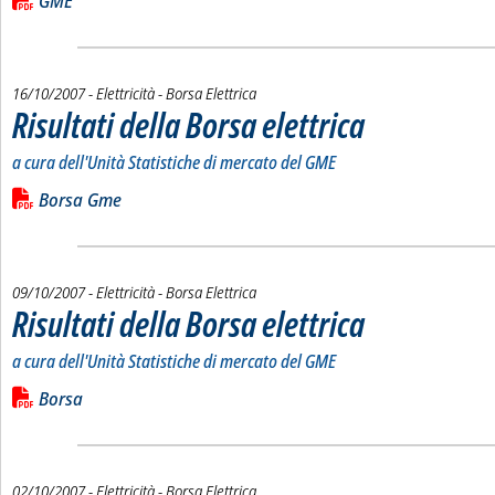
Lista allegati PDF alla notizia
GME
16/10/2007
- Elettricità - Borsa Elettrica
Risultati della Borsa elettrica
. Sottotitolo: a cura dell'Un
. Pubblicata martedì 16 otto
a cura dell'Unità Statistiche di mercato del GME
Leggi tutta la notizia: 'Risultati della Borsa elettrica'
Lista allegati PDF alla notizia
Borsa Gme
09/10/2007
- Elettricità - Borsa Elettrica
Risultati della Borsa elettrica
. Sottotitolo: a cura dell'Un
. Pubblicata martedì 09 otto
a cura dell'Unità Statistiche di mercato del GME
Leggi tutta la notizia: 'Risultati della Borsa elettrica'
Lista allegati PDF alla notizia
Borsa
02/10/2007
- Elettricità - Borsa Elettrica