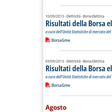
10/09/2013
- Elettricità - Borsa Elettrica
Risultati della Borsa e
a cura dell'Unità Statistiche di mercato de
Leggi tutta la notizia: 'Risultati della
Lista allegati PDF alla notiz
BorsaGme
03/09/2013
- Elettricità - Borsa Elettrica
Risultati della Borsa e
a cura dell'Unità Statistiche di mercato de
Leggi tutta la notizia: 'Risultati della
Lista allegati PDF alla notiz
BorsaGme
Agosto