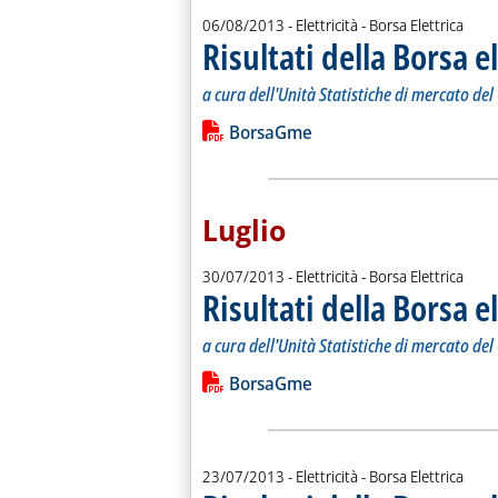
06/08/2013
- Elettricità - Borsa Elettrica
Risultati della Borsa e
a cura dell'Unità Statistiche di mercato de
Leggi tutta la notizia: 'Risultati della
Lista allegati PDF alla notiz
BorsaGme
Luglio
30/07/2013
- Elettricità - Borsa Elettrica
Risultati della Borsa e
a cura dell'Unità Statistiche di mercato de
Leggi tutta la notizia: 'Risultati della
Lista allegati PDF alla notiz
BorsaGme
23/07/2013
- Elettricità - Borsa Elettrica