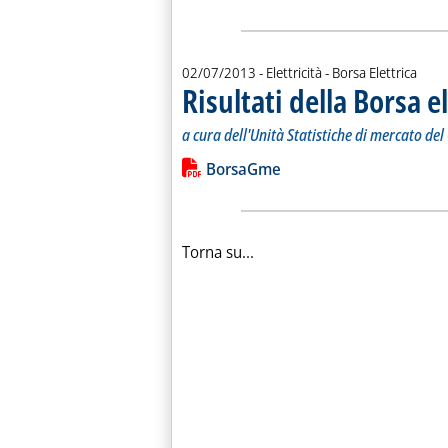
02/07/2013
- Elettricità - Borsa Elettrica
Risultati della Borsa e
a cura dell'Unità Statistiche di mercato de
Leggi tutta la notizia: 'Risultati della
Lista allegati PDF alla notiz
BorsaGme
Torna su...