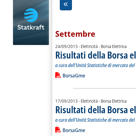
Settembre
24/09/2013
- Elettricità - Borsa Elettrica
Risultati della Borsa e
a cura dell'Unità Statistiche di mercato de
Leggi tutta la notizia: 'Risultati della
Lista allegati PDF alla notiz
BorsaGme
17/09/2013
- Elettricità - Borsa Elettrica
Risultati della Borsa e
a cura dell'Unità Statistiche di mercato de
Leggi tutta la notizia: 'Risultati della
Lista allegati PDF alla notiz
BorsaGme