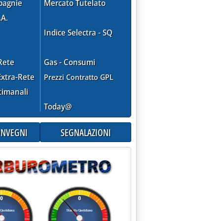
pagnie
Mercato Tutelato
.A.
Indice Selectra - SQ
Rete
Gas - Consumi
xtra-Rete
Prezzi Contratto GPL
timanali
Today@
CONVEGNI
SEGNALAZIONI