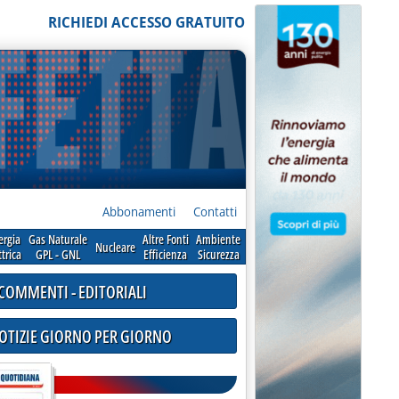
RICHIEDI ACCESSO GRATUITO
Abbonamenti
Contatti
ergia
Gas Naturale
Altre Fonti
Ambiente
Nucleare
ttrica
GPL - GNL
Efficienza
Sicurezza
COMMENTI - EDITORIALI
NOTIZIE GIORNO PER GIORNO