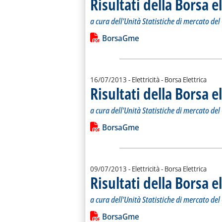
Risultati della Borsa e
a cura dell'Unità Statistiche di mercato de
Leggi tutta la notizia: 'Risultati della
Lista allegati PDF alla notiz
BorsaGme
16/07/2013
- Elettricità - Borsa Elettrica
Risultati della Borsa e
a cura dell'Unità Statistiche di mercato de
Leggi tutta la notizia: 'Risultati della
Lista allegati PDF alla notiz
BorsaGme
09/07/2013
- Elettricità - Borsa Elettrica
Risultati della Borsa e
a cura dell'Unità Statistiche di mercato de
Leggi tutta la notizia: 'Risultati della
Lista allegati PDF alla notiz
BorsaGme