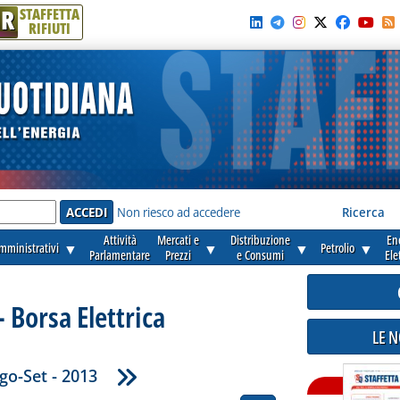
R
STAFFETTA
RIFIUTI
e'
Non riesco ad accedere
Ricerca
Attività
Mercati e
Distribuzione
En
amministrativi
▼
▼
▼
Petrolio
▼
Parlamentare
Prezzi
e Consumi
Ele
 - Borsa Elettrica
LE 
go-Set - 2013