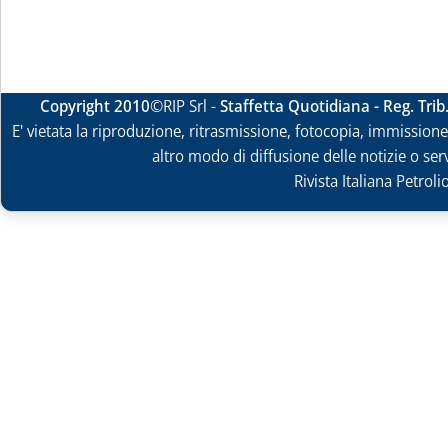
Copyright 2010
©RIP Srl -
Staffetta Quotidiana - Reg. Tri
E' vietata la riproduzione, ritrasmissione, fotocopia, immissione 
altro modo di diffusione delle notizie o ser
Rivista Italiana Petrol