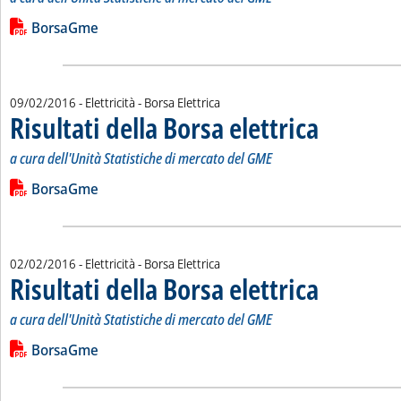
Leggi tutta la notizia: 'Risultati della Borsa elettrica'
Lista allegati PDF alla notizia
BorsaGme
09/02/2016
- Elettricità - Borsa Elettrica
Risultati della Borsa elettrica
. Sottotitolo: a cur
. Pubblicata marted
a cura dell'Unità Statistiche di mercato del GME
Leggi tutta la notizia: 'Risultati della Borsa elettrica'
Lista allegati PDF alla notizia
BorsaGme
02/02/2016
- Elettricità - Borsa Elettrica
Risultati della Borsa elettrica
. Sottotitolo: a cur
. Pubblicata marted
a cura dell'Unità Statistiche di mercato del GME
Leggi tutta la notizia: 'Risultati della Borsa elettrica'
Lista allegati PDF alla notizia
BorsaGme