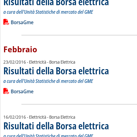
Risultati della Borsa elettrica
a cura dell'Unità Statistiche di mercato del GME
Leggi tutta la notizia: 'Risultati della Borsa elettrica'
Lista allegati PDF alla notizia
BorsaGme
Febbraio
23/02/2016
- Elettricità - Borsa Elettrica
Risultati della Borsa elettrica
. Sottotitolo: a cur
. Pubblicata marted
a cura dell'Unità Statistiche di mercato del GME
Leggi tutta la notizia: 'Risultati della Borsa elettrica'
Lista allegati PDF alla notizia
BorsaGme
16/02/2016
- Elettricità - Borsa Elettrica
Risultati della Borsa elettrica
. Sottotitolo: a cur
. Pubblicata marted
a cura dell'Unità Statistiche di mercato del GME