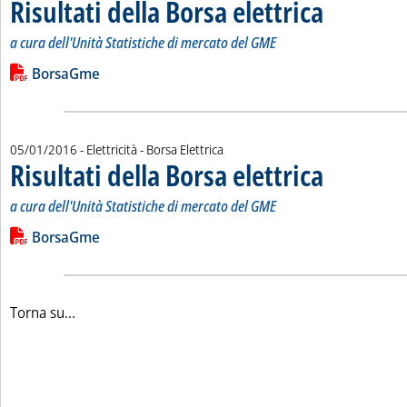
Risultati della Borsa elettrica
. Sottotitolo: a cur
. Pubblicata marted
a cura dell'Unità Statistiche di mercato del GME
Leggi tutta la notizia: 'Risultati della Borsa elettrica'
Lista allegati PDF alla notizia
BorsaGme
05/01/2016
- Elettricità - Borsa Elettrica
Risultati della Borsa elettrica
. Sottotitolo: a cur
. Pubblicata marted
a cura dell'Unità Statistiche di mercato del GME
Leggi tutta la notizia: 'Risultati della Borsa elettrica '
Lista allegati PDF alla notizia
BorsaGme
Torna su...