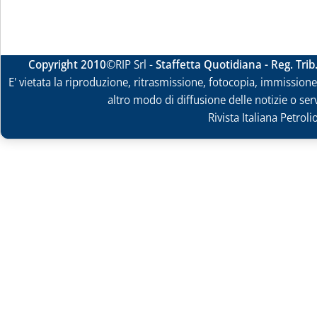
Copyright 2010
©RIP Srl -
Staffetta Quotidiana - Reg. Tri
E' vietata la riproduzione, ritrasmissione, fotocopia, immissione 
altro modo di diffusione delle notizie o ser
Rivista Italiana Petrol