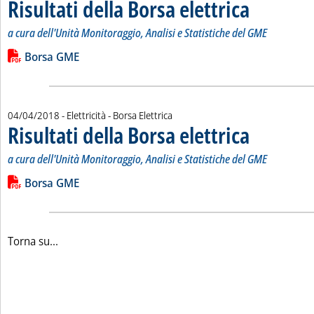
Risultati della Borsa elettrica
. Sottotitolo: a cur
. Pubblicata marted
a cura dell'Unità Monitoraggio, Analisi e Statistiche del GME
Leggi tutta la notizia: 'Risultati della Borsa elettrica'
Lista allegati PDF alla notizia
Borsa GME
04/04/2018
- Elettricità - Borsa Elettrica
Risultati della Borsa elettrica
. Sottotitolo: a cur
. Pubblicata mercol
a cura dell'Unità Monitoraggio, Analisi e Statistiche del GME
Leggi tutta la notizia: 'Risultati della Borsa elettrica'
Lista allegati PDF alla notizia
Borsa GME
Torna su...