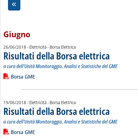
Giugno
26/06/2018
- Elettricità - Borsa Elettrica
Risultati della Borsa elettrica
. Sottotitolo: a cur
. Pubblicata marted
a cura dell'Unità Monitoraggio, Analisi e Statistiche del GME
Leggi tutta la notizia: 'Risultati della Borsa elettrica'
Lista allegati PDF alla notizia
Borsa GME
19/06/2018
- Elettricità - Borsa Elettrica
Risultati della Borsa elettrica
. Sottotitolo: a cur
. Pubblicata marted
a cura dell'Unità Monitoraggio, Analisi e Statistiche del GME
Leggi tutta la notizia: 'Risultati della Borsa elettrica'
Lista allegati PDF alla notizia
Borsa GME