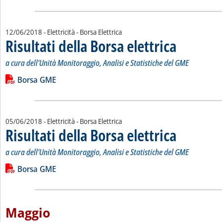
12/06/2018
- Elettricità - Borsa Elettrica
Risultati della Borsa elettrica
. Sottotitolo: a cur
. Pubblicata marted
a cura dell'Unità Monitoraggio, Analisi e Statistiche del GME
Leggi tutta la notizia: 'Risultati della Borsa elettrica'
Lista allegati PDF alla notizia
Borsa GME
05/06/2018
- Elettricità - Borsa Elettrica
Risultati della Borsa elettrica
. Sottotitolo: a cur
. Pubblicata marted
a cura dell'Unità Monitoraggio, Analisi e Statistiche del GME
Leggi tutta la notizia: 'Risultati della Borsa elettrica'
Lista allegati PDF alla notizia
Borsa GME
Maggio