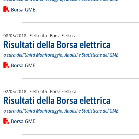
Leggi tutta la notizia: 'Risultati della Borsa elettrica'
Lista allegati PDF alla notizia
Borsa GME
08/05/2018
- Elettricità - Borsa Elettrica
Risultati della Borsa elettrica
. Sottotitolo: a cur
. Pubblicata marted
a cura dell'Unità Monitoraggio, Analisi e Statistiche del GME
Leggi tutta la notizia: 'Risultati della Borsa elettrica'
Lista allegati PDF alla notizia
Borsa GME
02/05/2018
- Elettricità - Borsa Elettrica
Risultati della Borsa elettrica
. Sottotitolo: a cur
. Pubblicata mercol
a cura dell'Unità Monitoraggio, Analisi e Statistiche del GME
Leggi tutta la notizia: 'Risultati della Borsa elettrica '
Lista allegati PDF alla notizia
Borsa GME