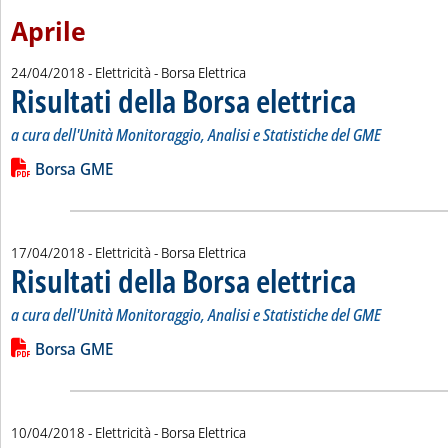
Aprile
24/04/2018
- Elettricità - Borsa Elettrica
Risultati della Borsa elettrica
. Sottotitolo: a cur
. Pubblicata marted
a cura dell'Unità Monitoraggio, Analisi e Statistiche del GME
Leggi tutta la notizia: 'Risultati della Borsa elettrica'
Lista allegati PDF alla notizia
Borsa GME
17/04/2018
- Elettricità - Borsa Elettrica
Risultati della Borsa elettrica
. Sottotitolo: a cur
. Pubblicata marted
a cura dell'Unità Monitoraggio, Analisi e Statistiche del GME
Leggi tutta la notizia: 'Risultati della Borsa elettrica'
Lista allegati PDF alla notizia
Borsa GME
10/04/2018
- Elettricità - Borsa Elettrica