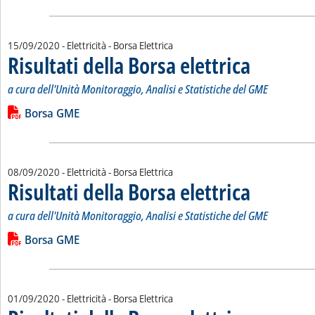
15/09/2020
- Elettricità - Borsa Elettrica
Risultati della Borsa elettrica
. Sottotitolo: a cur
. Pubblicata marted
a cura dell'Unità Monitoraggio, Analisi e Statistiche del GME
Leggi tutta la notizia: 'Risultati della Borsa elettrica'
Lista allegati PDF alla notizia
Borsa GME
08/09/2020
- Elettricità - Borsa Elettrica
Risultati della Borsa elettrica
. Sottotitolo: a cur
. Pubblicata marted
a cura dell'Unità Monitoraggio, Analisi e Statistiche del GME
Leggi tutta la notizia: 'Risultati della Borsa elettrica'
Lista allegati PDF alla notizia
Borsa GME
01/09/2020
- Elettricità - Borsa Elettrica
. Sottotitolo: a cur
. Pubblicata marted