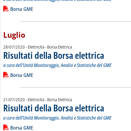
Leggi tutta la notizia: 'Risultati della Borsa elettrica'
Lista allegati PDF alla notizia
Borsa GME
Luglio
28/07/2020
- Elettricità - Borsa Elettrica
Risultati della Borsa elettrica
. Sottotitolo: a cur
. Pubblicata marted
a cura dell'Unità Monitoraggio, Analisi e Statistiche del GME
Leggi tutta la notizia: 'Risultati della Borsa elettrica'
Lista allegati PDF alla notizia
Borsa GME
21/07/2020
- Elettricità - Borsa Elettrica
Risultati della Borsa elettrica
. Sottotitolo: a cur
. Pubblicata marted
a cura dell'Unità Monitoraggio, Analisi e Statistiche del GME
Leggi tutta la notizia: 'Risultati della Borsa elettrica'
Lista allegati PDF alla notizia
Borsa GME