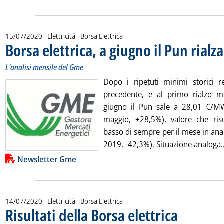
15/07/2020
- Elettricità - Borsa Elettrica
Borsa elettrica, a giugno il Pun rialza
L'analisi mensile del Gme
Dopo i ripetuti minimi storici re
precedente, e al primo rialzo m
giugno il Pun sale a 28,01 €/
maggio, +28,5%), valore che ris
basso di sempre per il mese in ana
2019, -42,3%). Situazione analoga..
Lista allegati PDF alla notizia
Newsletter Gme
14/07/2020
- Elettricità - Borsa Elettrica
Risultati della Borsa elettrica
. Sottotitolo: a cur
. Pubblicata marted