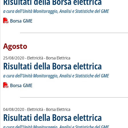
Risultati della Borsa elettrica
a cura dell'Unità Monitoraggio, Analisi e Statistiche del GME
Leggi tutta la notizia: 'Risultati della Borsa elettrica'
Lista allegati PDF alla notizia
Borsa GME
Agosto
25/08/2020
- Elettricità - Borsa Elettrica
Risultati della Borsa elettrica
. Sottotitolo: a cur
. Pubblicata marted
a cura dell'Unità Monitoraggio, Analisi e Statistiche del GME
Leggi tutta la notizia: 'Risultati della Borsa elettrica'
Lista allegati PDF alla notizia
Borsa GME
04/08/2020
- Elettricità - Borsa Elettrica
Risultati della Borsa elettrica
. Sottotitolo: a cur
. Pubblicata marted
a cura dell'Unità Monitoraggio, Analisi e Statistiche del GME