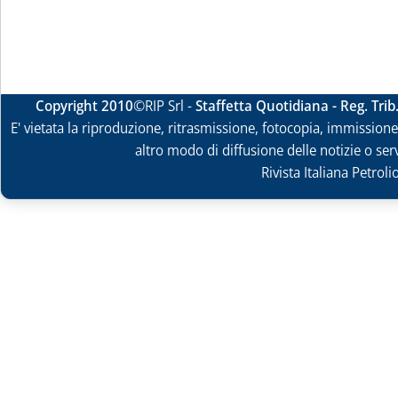
Copyright 2010
©RIP Srl -
Staffetta Quotidiana - Reg. Tri
E' vietata la riproduzione, ritrasmissione, fotocopia, immissione 
altro modo di diffusione delle notizie o ser
Rivista Italiana Petrol