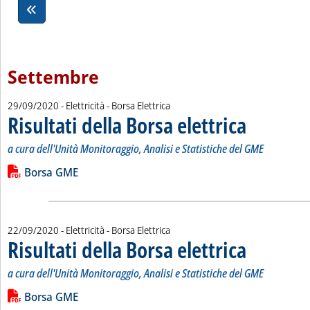
Settembre
29/09/2020
- Elettricità - Borsa Elettrica
Risultati della Borsa elettrica
. Sottotitolo: a cur
. Pubblicata marted
a cura dell'Unità Monitoraggio, Analisi e Statistiche del GME
Leggi tutta la notizia: 'Risultati della Borsa elettrica'
Lista allegati PDF alla notizia
Borsa GME
22/09/2020
- Elettricità - Borsa Elettrica
Risultati della Borsa elettrica
. Sottotitolo: a cur
. Pubblicata marted
a cura dell'Unità Monitoraggio, Analisi e Statistiche del GME
Leggi tutta la notizia: 'Risultati della Borsa elettrica'
Lista allegati PDF alla notizia
Borsa GME