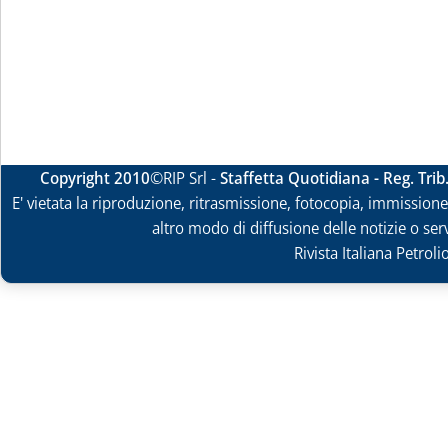
Copyright 2010
©RIP Srl -
Staffetta Quotidiana - Reg. Tri
E' vietata la riproduzione, ritrasmissione, fotocopia, immissione 
altro modo di diffusione delle notizie o ser
Rivista Italiana Petrol