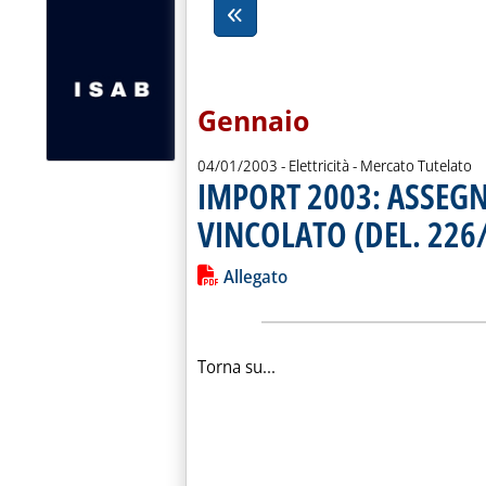
Gennaio
04/01/2003
- Elettricità - Mercato Tutelato
IMPORT 2003: ASSEG
VINCOLATO (DEL. 226
Leggi tutta la notizia: 'IMPORT 20
Lista allegati PDF alla notiz
Allegato
Torna su...