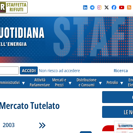
R
STAFFETTA
RIFIUTI
e'
Non riesco ad accedere
Ricerca
Attività
Mercati e
Distribuzione
En
amministrativi
▼
▼
▼
Petrolio
▼
Parlamentare
Prezzi
e Consumi
Ele
- Mercato Tutelato
LE 
2003