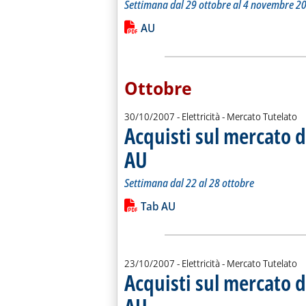
Settimana dal 29 ottobre al 4 novembre 2
Leggi tutta la notizia: 'Acquisti sul 
Lista allegati PDF alla notiz
AU
Ottobre
30/10/2007
- Elettricità - Mercato Tutelato
Acquisti sul mercato d
AU
. Sottotitolo: Settimana dal 22 al 28 ottobre
. Pubblicata martedì 30 ottobre 2007 alle 14.44.
Settimana dal 22 al 28 ottobre
Leggi tutta la notizia: 'Acquisti sul 
Lista allegati PDF alla notiz
Tab AU
23/10/2007
- Elettricità - Mercato Tutelato
Acquisti sul mercato d
. Sottotitolo: Settimana dal 15 al 21 ottobre
. Pubblicata martedì 23 ottobre 2007 alle 14.44.