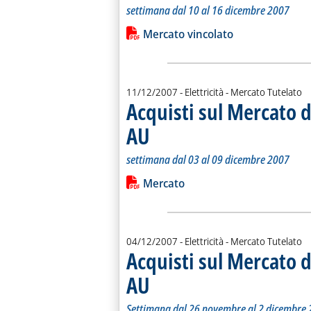
. Sottotitolo: settimana dal 10 al 16 dicembre 2007
. Pubblicata martedì 18 dicembre 2007 alle 16.29.
settimana dal 10 al 16 dicembre 2007
Leggi tutta la notizia: 'Acquisti sul M
Lista allegati PDF alla notiz
Mercato vincolato
11/12/2007
- Elettricità - Mercato Tutelato
Acquisti sul Mercato d
AU
. Sottotitolo: settimana dal 03 al 09 dicembre 20
. Pubblicata martedì 11 dicembre 2007 alle 16.1
settimana dal 03 al 09 dicembre 2007
Leggi tutta la notizia: 'Acquisti sul 
Lista allegati PDF alla notiz
Mercato
04/12/2007
- Elettricità - Mercato Tutelato
Acquisti sul Mercato d
AU
. Sottotitolo: Settimana dal 26 novembre al 2 d
. Pubblicata martedì 04 dicembre 2007 alle 12.3
Settimana dal 26 novembre al 2 dicembre