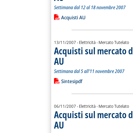
Settimana dal 12 al 18 novembre 2007
Leggi tutta la notizia: 'Acquisti sul 
Lista allegati PDF alla notiz
Acquisti AU
13/11/2007
- Elettricità - Mercato Tutelato
Acquisti sul mercato d
AU
. Sottotitolo: Settimana dal 5 all'11 novembre 2
. Pubblicata martedì 13 novembre 2007 alle 14.
Settimana dal 5 all'11 novembre 2007
Leggi tutta la notizia: 'Acquisti sul 
Lista allegati PDF alla notiz
Sintesipdf
06/11/2007
- Elettricità - Mercato Tutelato
Acquisti sul mercato d
AU
. Sottotitolo: Settimana dal 29 ottobre al 4 nov
. Pubblicata martedì 06 novembre 2007 alle 11.