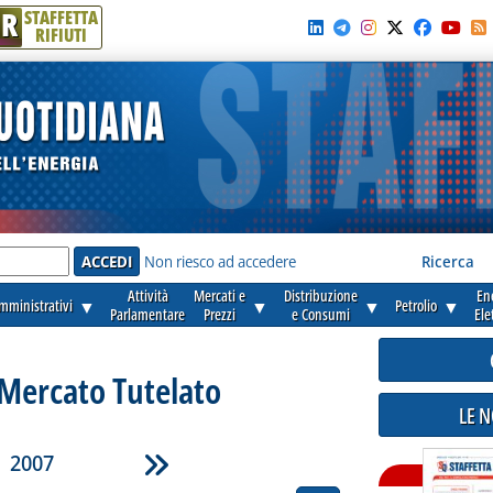
R
STAFFETTA
RIFIUTI
e'
Non riesco ad accedere
Ricerca
Attività
Mercati e
Distribuzione
En
amministrativi
▼
▼
▼
Petrolio
▼
Parlamentare
Prezzi
e Consumi
Ele
- Mercato Tutelato
LE 
2007