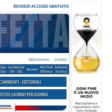
RICHIEDI ACCESSO GRATUITO
Abbonamenti
Contatti
ergia
Gas Naturale
Altre Fonti
Ambiente
Nucleare
ttrica
GPL - GNL
Efficienza
Sicurezza
COMMENTI - EDITORIALI
NOTIZIE GIORNO PER GIORNO