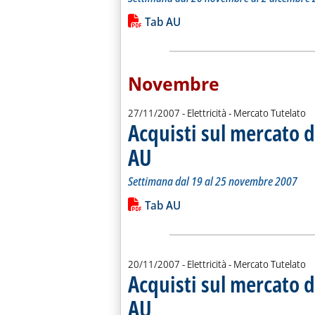
Leggi tutta la notizia: 'Acquisti sul 
Lista allegati PDF alla notiz
Tab AU
Novembre
27/11/2007
- Elettricità - Mercato Tutelato
Acquisti sul mercato d
AU
. Sottotitolo: Settimana dal 19 al 25 novembre 2
. Pubblicata martedì 27 novembre 2007 alle 15.
Settimana dal 19 al 25 novembre 2007
Leggi tutta la notizia: 'Acquisti sul 
Lista allegati PDF alla notiz
Tab AU
20/11/2007
- Elettricità - Mercato Tutelato
Acquisti sul mercato d
AU
. Sottotitolo: Settimana dal 12 al 18 novembre 2
. Pubblicata martedì 20 novembre 2007 alle 14.