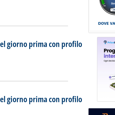
mercato del giorno prima con profilo AU'
ia
el giorno prima con profilo
007
50.
mercato del giorno prima con profilo AU'
ia
el giorno prima con profilo
embre 2007
31.