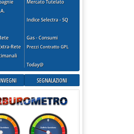
pagnie
Mercato Tutelato
.A.
Indice Selectra - SQ
Rete
Gas - Consumi
xtra-Rete
Prezzi Contratto GPL
timanali
Today@
CONVEGNI
SEGNALAZIONI