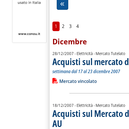
1
2
3
4
Dicembre
28/12/2007
- Elettricità - Mercato Tutelato
Acquisti sul mercato 
settimana dal 17 al 23 dicembre 2007
Leggi tutta la notizia: 'Acquisti sul 
Lista allegati PDF alla notiz
Mercato vincolato
18/12/2007
- Elettricità - Mercato Tutelato
Acquisti sul Mercato d
AU