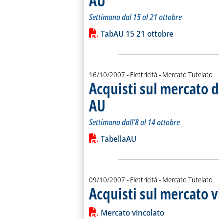
AU
Settimana dal 15 al 21 ottobre
Leggi tutta la notizia: 'Acquisti sul 
Lista allegati PDF alla notiz
TabAU 15 21 ottobre
16/10/2007
- Elettricità - Mercato Tutelato
Acquisti sul mercato d
AU
. Sottotitolo: Settimana dall'8 al 14 ottobre
. Pubblicata martedì 16 ottobre 2007 alle 14.41.
Settimana dall'8 al 14 ottobre
Leggi tutta la notizia: 'Acquisti sul 
Lista allegati PDF alla notiz
TabellaAU
09/10/2007
- Elettricità - Mercato Tutelato
Acquisti sul mercato v
Leggi tutta la notizia: 'Acquisti sul m
Lista allegati PDF alla notiz
Mercato vincolato