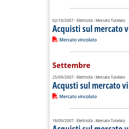
02/10/2007
- Elettricità - Mercato Tutelato
Acquisti sul mercato v
Leggi tutta la notizia: 'Acquisti sul m
Lista allegati PDF alla notiz
Mercato vincolato
Settembre
25/09/2007
- Elettricità - Mercato Tutelato
Acqusti sul mercato v
Leggi tutta la notizia: 'Acqusti sul me
Lista allegati PDF alla notiz
Mercato vincolato
18/09/2007
- Elettricità - Mercato Tutelato
Acquisti sul mercato v