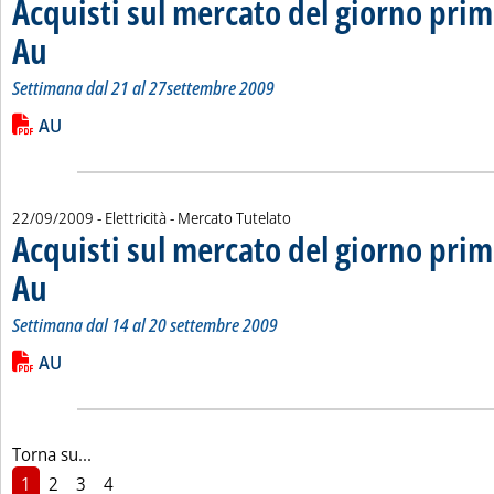
Acquisti sul mercato del giorno prim
Au
. Sottotitolo: Settimana dal 21 al 27settembre 2009
. Pubblicata martedì 29 settembre 2009 alle 14.58.
Settimana dal 21 al 27settembre 2009
Leggi tutta la notizia: 'Acquisti sul mercato del giorno prima c
Lista allegati PDF alla notizia
AU
22/09/2009
- Elettricità - Mercato Tutelato
Acquisti sul mercato del giorno prim
Au
. Sottotitolo: Settimana dal 14 al 20 settembre 2009
. Pubblicata martedì 22 settembre 2009 alle 15.11.
Settimana dal 14 al 20 settembre 2009
Leggi tutta la notizia: 'Acquisti sul mercato del giorno prima 
Lista allegati PDF alla notizia
AU
Torna su...
1
2
3
4