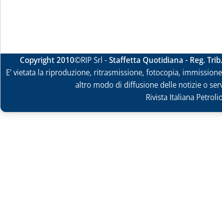
Copyright 2010
©RIP Srl -
Staffetta Quotidiana - Reg. Tri
E' vietata la riproduzione, ritrasmissione, fotocopia, immissione 
altro modo di diffusione delle notizie o ser
Rivista Italiana Petrol