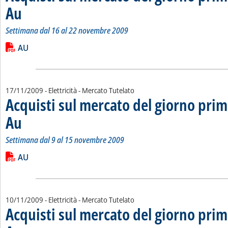
Au
. Sottotitolo: Settimana dal 16 al 22 novembre 2009
. Pubblicata martedì 24 novembre 2009 alle 15.19.
Settimana dal 16 al 22 novembre 2009
Leggi tutta la notizia: 'Acquisti sul mercato del giorno prima 
Lista allegati PDF alla notizia
AU
17/11/2009
- Elettricità - Mercato Tutelato
Acquisti sul mercato del giorno prim
Au
. Sottotitolo: Settimana dal 9 al 15 novembre 2009
. Pubblicata martedì 17 novembre 2009 alle 15.16.
Settimana dal 9 al 15 novembre 2009
Leggi tutta la notizia: 'Acquisti sul mercato del giorno prima 
Lista allegati PDF alla notizia
AU
10/11/2009
- Elettricità - Mercato Tutelato
Acquisti sul mercato del giorno prim
. Sottotitolo: Settimana dal 2 all'8 novembre 2009
. Pubblicata martedì 10 novembre 2009 alle 15.47.