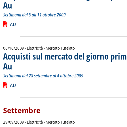
Au
. Sottotitolo: Settimana dal 5 all'11 ottobre 2009
. Pubblicata martedì 13 ottobre 2009 alle 16.31.
Settimana dal 5 all'11 ottobre 2009
Leggi tutta la notizia: 'Acquisti sul mercato del giorno prima 
Lista allegati PDF alla notizia
AU
06/10/2009
- Elettricità - Mercato Tutelato
Acquisti sul mercato del giorno prim
Au
. Sottotitolo: Settimana dal 28 settembre al 4 ottobre 2009
. Pubblicata martedì 06 ottobre 2009 alle 14.56.
Settimana dal 28 settembre al 4 ottobre 2009
Leggi tutta la notizia: 'Acquisti sul mercato del giorno prima 
Lista allegati PDF alla notizia
AU
Settembre
29/09/2009
- Elettricità - Mercato Tutelato