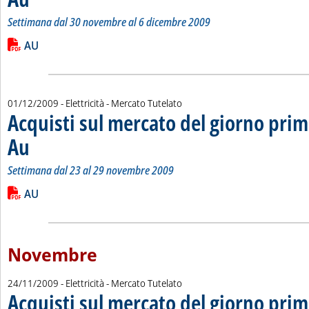
Settimana dal 30 novembre al 6 dicembre 2009
Leggi tutta la notizia: 'Acquisti sul mercato del giorno prima 
Lista allegati PDF alla notizia
AU
01/12/2009
- Elettricità - Mercato Tutelato
Acquisti sul mercato del giorno prim
Au
. Sottotitolo: Settimana dal 23 al 29 novembre 2009
. Pubblicata martedì 01 dicembre 2009 alle 15.4.
Settimana dal 23 al 29 novembre 2009
Leggi tutta la notizia: 'Acquisti sul mercato del giorno prima 
Lista allegati PDF alla notizia
AU
Novembre
24/11/2009
- Elettricità - Mercato Tutelato
Acquisti sul mercato del giorno prim