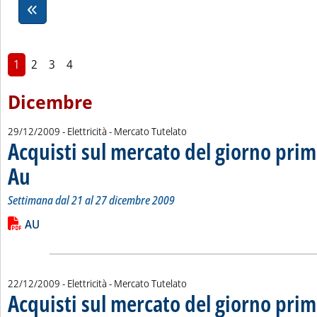
1
2
3
4
Dicembre
29/12/2009
- Elettricità - Mercato Tutelato
Acquisti sul mercato del giorno prim
Au
. Sottotitolo: Settimana dal 21 al 27 dicembre 2009
. Pubblicata martedì 29 dicembre 2009 alle 15.27.
Settimana dal 21 al 27 dicembre 2009
Leggi tutta la notizia: 'Acquisti sul mercato del giorno prima 
Lista allegati PDF alla notizia
AU
22/12/2009
- Elettricità - Mercato Tutelato
Acquisti sul mercato del giorno prim