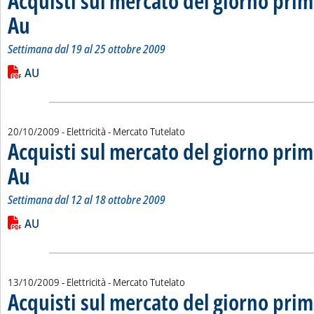
Acquisti sul mercato del giorno prim
Au
. Sottotitolo: Settimana dal 19 al 25 ottobre 2009
. Pubblicata martedì 27 ottobre 2009 alle 11.14.
Settimana dal 19 al 25 ottobre 2009
Leggi tutta la notizia: 'Acquisti sul mercato del giorno prima 
Lista allegati PDF alla notizia
AU
20/10/2009
- Elettricità - Mercato Tutelato
Acquisti sul mercato del giorno prim
Au
. Sottotitolo: Settimana dal 12 al 18 ottobre 2009
. Pubblicata martedì 20 ottobre 2009 alle 15.6.
Settimana dal 12 al 18 ottobre 2009
Leggi tutta la notizia: 'Acquisti sul mercato del giorno prima 
Lista allegati PDF alla notizia
AU
13/10/2009
- Elettricità - Mercato Tutelato
Acquisti sul mercato del giorno prim