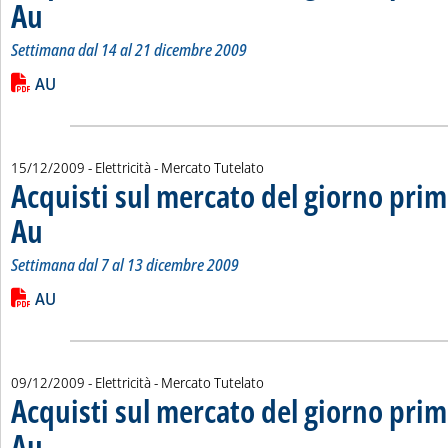
Au
. Sottotitolo: Settimana dal 14 al 21 dicembre 2009
. Pubblicata martedì 22 dicembre 2009 alle 15.19.
Settimana dal 14 al 21 dicembre 2009
Leggi tutta la notizia: 'Acquisti sul mercato del giorno prima 
Lista allegati PDF alla notizia
AU
15/12/2009
- Elettricità - Mercato Tutelato
Acquisti sul mercato del giorno prim
Au
. Sottotitolo: Settimana dal 7 al 13 dicembre 2009
. Pubblicata martedì 15 dicembre 2009 alle 15.21.
Settimana dal 7 al 13 dicembre 2009
Leggi tutta la notizia: 'Acquisti sul mercato del giorno prima 
Lista allegati PDF alla notizia
AU
09/12/2009
- Elettricità - Mercato Tutelato
Acquisti sul mercato del giorno prim
Au
. Sottotitolo: Settimana dal 30 novembre al 6 dicembre 2009
. Pubblicata mercoledì 09 dicembre 2009 alle 15.8.