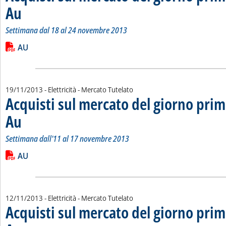
Au
. Sottotitolo: Settimana dal 18 al 24 novembre 2013
. Pubblicata martedì 26 novembre 2013 alle 15.26.
Settimana dal 18 al 24 novembre 2013
Leggi tutta la notizia: 'Acquisti sul mercato del giorno prima 
Lista allegati PDF alla notizia
AU
19/11/2013
- Elettricità - Mercato Tutelato
Acquisti sul mercato del giorno prim
Au
. Sottotitolo: Settimana dall'11 al 17 novembre 2013
. Pubblicata martedì 19 novembre 2013 alle 15.3.
Settimana dall'11 al 17 novembre 2013
Leggi tutta la notizia: 'Acquisti sul mercato del giorno prima 
Lista allegati PDF alla notizia
AU
12/11/2013
- Elettricità - Mercato Tutelato
Acquisti sul mercato del giorno prim
. Sottotitolo: Settimana dal 4 al 10 novembre 2013
. Pubblicata martedì 12 novembre 2013 alle 14.45.