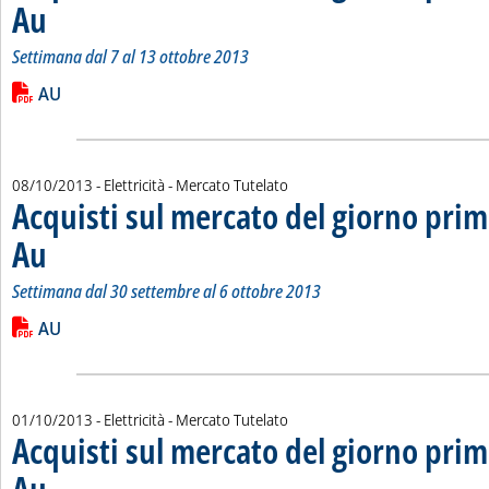
Au
. Sottotitolo: Settimana dal 7 al 13 ottobre 2013
. Pubblicata martedì 15 ottobre 2013 alle 15.31.
Settimana dal 7 al 13 ottobre 2013
Leggi tutta la notizia: 'Acquisti sul mercato del giorno prima 
Lista allegati PDF alla notizia
AU
08/10/2013
- Elettricità - Mercato Tutelato
Acquisti sul mercato del giorno prim
Au
. Sottotitolo: Settimana dal 30 settembre al 6 ottobre 2013
. Pubblicata martedì 08 ottobre 2013 alle 14.30.
Settimana dal 30 settembre al 6 ottobre 2013
Leggi tutta la notizia: 'Acquisti sul mercato del giorno prima 
Lista allegati PDF alla notizia
AU
01/10/2013
- Elettricità - Mercato Tutelato
Acquisti sul mercato del giorno prim
Au
. Sottotitolo: Settimana dal 23 al 29 settembre 2013
. Pubblicata martedì 01 ottobre 2013 alle 15.23.