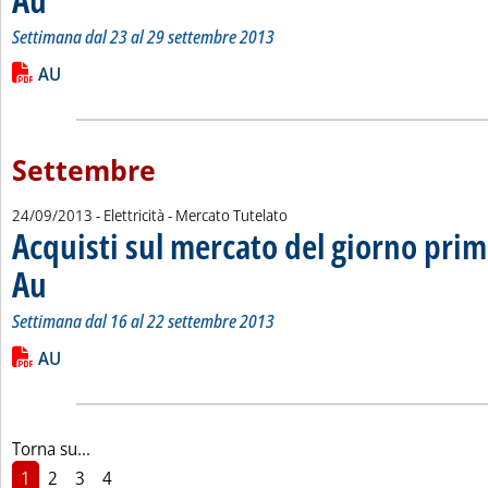
Settimana dal 23 al 29 settembre 2013
Leggi tutta la notizia: 'Acquisti sul mercato del giorno prima 
Lista allegati PDF alla notizia
AU
Settembre
24/09/2013
- Elettricità - Mercato Tutelato
Acquisti sul mercato del giorno prim
Au
. Sottotitolo: Settimana dal 16 al 22 settembre 2013
. Pubblicata martedì 24 settembre 2013 alle 15.14.
Settimana dal 16 al 22 settembre 2013
Leggi tutta la notizia: 'Acquisti sul mercato del giorno prima 
Lista allegati PDF alla notizia
AU
Torna su...
1
2
3
4