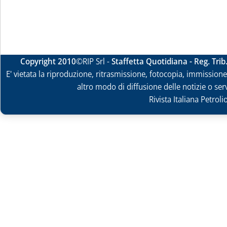
Copyright 2010
©RIP Srl -
Staffetta Quotidiana - Reg. Tri
E' vietata la riproduzione, ritrasmissione, fotocopia, immissione 
altro modo di diffusione delle notizie o ser
Rivista Italiana Petrol