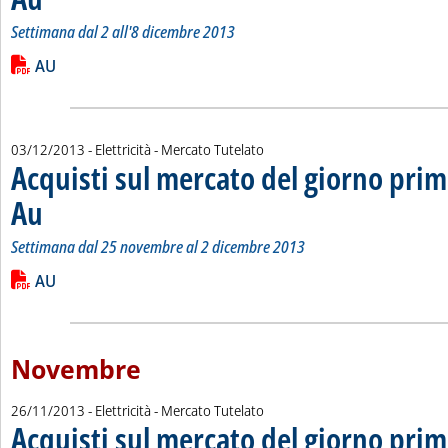
Settimana dal 2 all'8 dicembre 2013
Leggi tutta la notizia: 'Acquisti sul mercato del giorno prima 
Lista allegati PDF alla notizia
AU
03/12/2013
- Elettricità - Mercato Tutelato
Acquisti sul mercato del giorno prim
Au
. Sottotitolo: Settimana dal 25 novembre al 2 dicembre 2013
. Pubblicata martedì 03 dicembre 2013 alle 15.20.
Settimana dal 25 novembre al 2 dicembre 2013
Leggi tutta la notizia: 'Acquisti sul mercato del giorno prima 
Lista allegati PDF alla notizia
AU
Novembre
26/11/2013
- Elettricità - Mercato Tutelato
Acquisti sul mercato del giorno prim