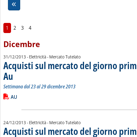
1
2
3
4
Dicembre
31/12/2013
- Elettricità - Mercato Tutelato
Acquisti sul mercato del giorno prim
Au
. Sottotitolo: Settimana dal 23 al 29 dicembre 2013
. Pubblicata martedì 31 dicembre 2013 alle 10.49.
Settimana dal 23 al 29 dicembre 2013
Leggi tutta la notizia: 'Acquisti sul mercato del giorno prima 
Lista allegati PDF alla notizia
AU
24/12/2013
- Elettricità - Mercato Tutelato
Acquisti sul mercato del giorno prim