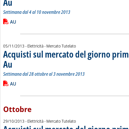
Au
Settimana dal 4 al 10 novembre 2013
Leggi tutta la notizia: 'Acquisti sul mercato del giorno prima 
Lista allegati PDF alla notizia
AU
05/11/2013
- Elettricità - Mercato Tutelato
Acquisti sul mercato del giorno prim
Au
. Sottotitolo: Settimana dal 28 ottobre al 3 novembre 2013
. Pubblicata martedì 05 novembre 2013 alle 15.26.
Settimana dal 28 ottobre al 3 novembre 2013
Leggi tutta la notizia: 'Acquisti sul mercato del giorno prima 
Lista allegati PDF alla notizia
AU
Ottobre
29/10/2013
- Elettricità - Mercato Tutelato