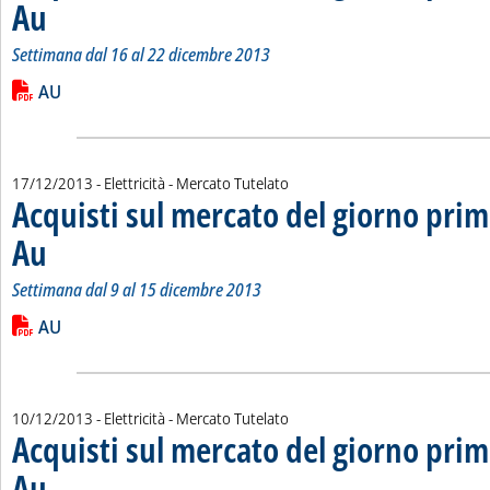
Au
. Sottotitolo: Settimana dal 16 al 22 dicembre 2013
. Pubblicata martedì 24 dicembre 2013 alle 10.33.
Settimana dal 16 al 22 dicembre 2013
Leggi tutta la notizia: 'Acquisti sul mercato del giorno prima 
Lista allegati PDF alla notizia
AU
17/12/2013
- Elettricità - Mercato Tutelato
Acquisti sul mercato del giorno prim
Au
. Sottotitolo: Settimana dal 9 al 15 dicembre 2013
. Pubblicata martedì 17 dicembre 2013 alle 15.14.
Settimana dal 9 al 15 dicembre 2013
Leggi tutta la notizia: 'Acquisti sul mercato del giorno prima 
Lista allegati PDF alla notizia
AU
10/12/2013
- Elettricità - Mercato Tutelato
Acquisti sul mercato del giorno prim
Au
. Sottotitolo: Settimana dal 2 all'8 dicembre 2013
. Pubblicata martedì 10 dicembre 2013 alle 15.18.