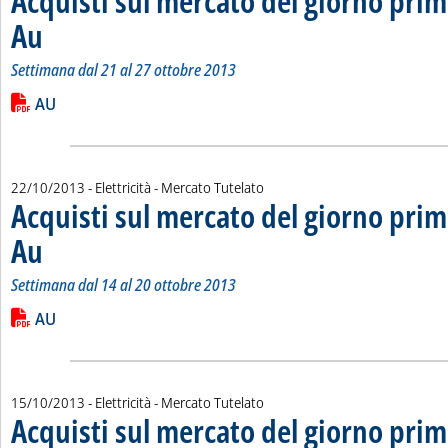
Acquisti sul mercato del giorno prim
Au
. Sottotitolo: Settimana dal 21 al 27 ottobre 2013
. Pubblicata martedì 29 ottobre 2013 alle 15.19.
Settimana dal 21 al 27 ottobre 2013
Leggi tutta la notizia: 'Acquisti sul mercato del giorno prima 
Lista allegati PDF alla notizia
AU
22/10/2013
- Elettricità - Mercato Tutelato
Acquisti sul mercato del giorno prim
Au
. Sottotitolo: Settimana dal 14 al 20 ottobre 2013
. Pubblicata martedì 22 ottobre 2013 alle 15.15.
Settimana dal 14 al 20 ottobre 2013
Leggi tutta la notizia: 'Acquisti sul mercato del giorno prima 
Lista allegati PDF alla notizia
AU
15/10/2013
- Elettricità - Mercato Tutelato
Acquisti sul mercato del giorno prim