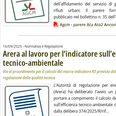
dell’affidamento del servizio di 
rifiuti urbani. Il parere formu
pubblicato nel bollettino n. 35 dell’8
Lista allegati PDF alla notizia
Agcm - parere Ata Ato2 Anco
16/09/2025
- Normativa e Regolazione
Arera al lavoro per l’indicatore sull’e
tecnico-ambientale
. Sottotitolo: Via al procedimento per il ca
. Pubblicata martedì 16 settembre 2025 all
Via al procedimento per il calcolo del macro-indicatore R3 previsto dal
regolazione della qualità tecnica
L’Autorità di regolazione per en
(Arera) ha deliberato l’avvio un
portare a compimento il calcolo d
sull’efficienza tecnico-ambientale d
Legg
dalla delibera 374/2025/R/rif...