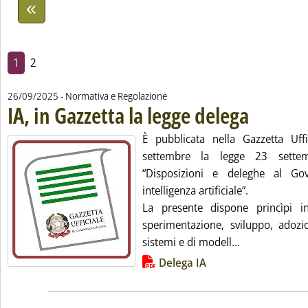
1
2
26/09/2025
- Normativa e Regolazione
IA, in Gazzetta la legge delega
. Pubblicata vener
È pubblicata nella Gazzetta Uff
settembre la legge 23 sett
“Disposizioni e deleghe al Go
intelligenza artificiale”.
La presente dispone princìpi in
sperimentazione, sviluppo, adozi
Leggi tutta la 
sistemi e di modell...
Lista allegati PDF alla notizia
Delega IA