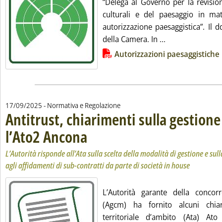
“Delega al Governo per la revisio
culturali e del paesaggio in ma
autorizzazione paesaggistica”. Il 
Leggi tutta la n
della Camera. In ...
Lista allegati PDF alla notizia
Autorizzazioni paesaggistiche
17/09/2025
- Normativa e Regolazione
Antitrust, chiarimenti sulla gestione 
l’Ato2 Ancona
. Sottotitolo: L’Autorità risponde all’Ata sulla scelta dell
. Pubblicata mercoledì 17 settembre 2025 alle 16.15.
L’Autorità risponde all’Ata sulla scelta della modalità di gestione e sull
agli affidamenti di sub-contratti da parte di società in house
L’Autorità garante della conco
(Agcm) ha fornito alcuni chiar
territoriale d’ambito (Ata) A