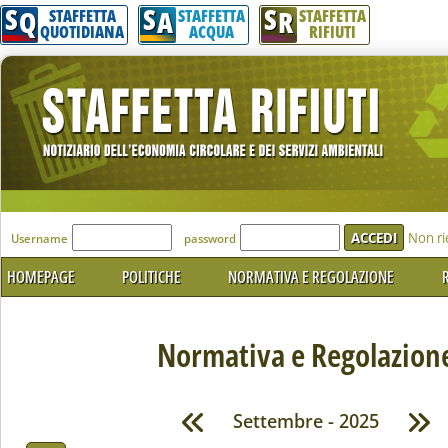
S
S
S
Q
A
R
STAFFETTA
STAFFETTA
STAFFETTA
QUOTIDIANA
ACQUA
RIFIUTI
'Modulo Login per accedere'
Non ri
Username
password
HOMEPAGE
POLITICHE
NORMATIVA E REGOLAZIONE
R
Normativa e Regolazion
Settembre - 2025