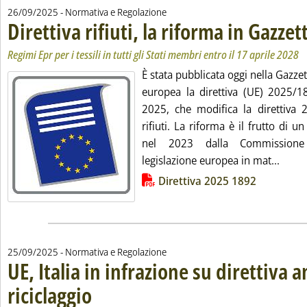
26/09/2025
- Normativa e Regolazione
Direttiva rifiuti, la riforma in Gazzet
Regimi Epr per i tessili in tutti gli Stati membri entro il 17 aprile 2028
È stata pubblicata oggi nella Gazzet
europea la direttiva (UE) 2025/
2025, che modifica la direttiva 2
rifiuti. La riforma è il frutto di 
nel 2023 dalla Commissione
Leggi 
legislazione europea in mat...
Lista allegati PDF alla notizia
Direttiva 2025 1892
25/09/2025
- Normativa e Regolazione
UE, Italia in infrazione su direttiva a
riciclaggio
. Sottotitolo: Insieme ad altri 10 paesi su recepimento direttiva 
. Pubblicata giovedì 25 settembre 2025 alle 18.29.