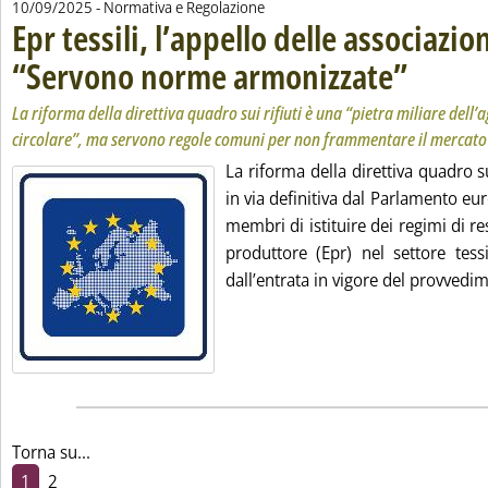
10/09/2025
- Normativa e Regolazione
Epr tessili, l’appello delle associazi
“Servono norme armonizzate”
. Sottotitolo: 
. Pubblicata me
La riforma della direttiva quadro sui rifiuti è una “pietra miliare dell
circolare”, ma servono regole comuni per non frammentare il mercato
La riforma della direttiva quadro su
in via definitiva dal Parlamento eu
membri di istituire dei regimi di re
produttore (Epr) nel settore tess
dall’entrata in vigore del provvedim
Torna su...
1
2