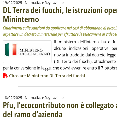
19/09/2025
- Normativa e Regolazione
DL Terra dei fuochi, le istruzioni ope
Mininterno
. Sottotitolo: Chiarimenti sulle sanzioni da applicare nei casi 
. Pubblicata venerdì 19 settembre 2025 alle 16.41.
Chiarimenti sulle sanzioni da applicare nei casi di abbandono di piccoli
aspettare un decreto ministeriale per sfruttare le telecamere di video
Il ministero dell’Interno ha diff
alcune indicazioni operative per
novità introdotte dal decreto-legg
(DL Terra dei fuochi), attualmente
per la conversione in legge, che dovrà avvenire entro il 7 ottobre
Lista allegati PDF alla notizia
Circolare Mininterno DL Terra dei fuochi
18/09/2025
- Normativa e Regolazione
Pfu, l’ecocontributo non è collegato 
del ramo d’azienda
. Sottotitolo: Il chiarimento del Mase
. Pubblicata giovedì 18 settembre 2025 alle