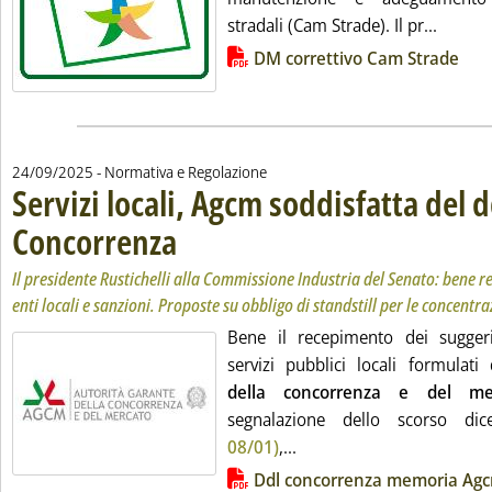
Leggi t
stradali (Cam Strade). Il pr...
Lista allegati PDF alla notizia
DM correttivo Cam Strade
24/09/2025
- Normativa e Regolazione
Servizi locali, Agcm soddisfatta del d
Concorrenza
. Sottotitolo: Il presidente Rustichelli alla Commissione Indu
. Pubblicata mercoledì 24 settembre 2025 alle 11.16.
Il presidente Rustichelli alla Commissione Industria del Senato: bene r
enti locali e sanzioni. Proposte su obbligo di standstill per le concentra
Bene il recepimento dei sugger
servizi pubblici locali formulati d
della concorrenza e del me
segnalazione dello scorso d
Leggi tutta la notizia: 'S
08/01)
,...
Lista allegati PDF alla notizia
Ddl concorrenza memoria Ag