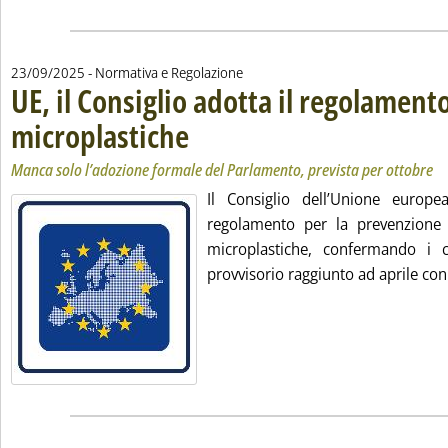
23/09/2025
- Normativa e Regolazione
UE, il Consiglio adotta il regolament
microplastiche
. Sottotitolo: Manca solo l’adozione formale del Parla
. Pubblicata martedì 23 settembre 2025 alle 17.42.
Manca solo l’adozione formale del Parlamento, prevista per ottobre
Il Consiglio dell’Unione europe
regolamento per la prevenzione 
microplastiche, confermando i c
provvisorio raggiunto ad aprile con 