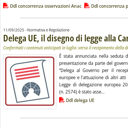
Lista allegati PDF alla notizia
Ddl concorrenza osservazioni Anac
Ddl concorrenza 
11/09/2025
- Normativa e Regolazione
Delega UE, il disegno di legge alla C
Confermati i contenuti anticipati in luglio: verso il recepimento della d
È stata annunciata nella seduta d
presentazione da parte del govern
“Delega al Governo per il recepi
europee e l'attuazione di altri att
Legge di delegazione europea 20
Leggi tutta 
(n. 2574) è stato asse...
Lista allegati PDF alla notizia
Ddl delega UE