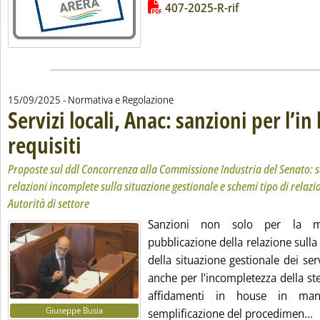
Lista allegati PDF alla notizia
407-2025-R-rif
15/09/2025
- Normativa e Regolazione
Servizi locali, Anac: sanzioni per l’i
requisiti
. Sottotitolo: Proposte sul ddl Concorrenza alla Commissione Industria 
. Pubblicata lunedì 15 settembre 2025 alle 15.16.
Proposte sul ddl Concorrenza alla Commissione Industria del Senato: 
relazioni incomplete sulla situazione gestionale e schemi tipo di relazi
Autorità di settore
Sanzioni non solo per la m
pubblicazione della relazione sulla
della situazione gestionale dei serv
anche per l’incompletezza della ste
affidamenti in house in manc
Giuseppe Busia
L
semplificazione del procedimen...