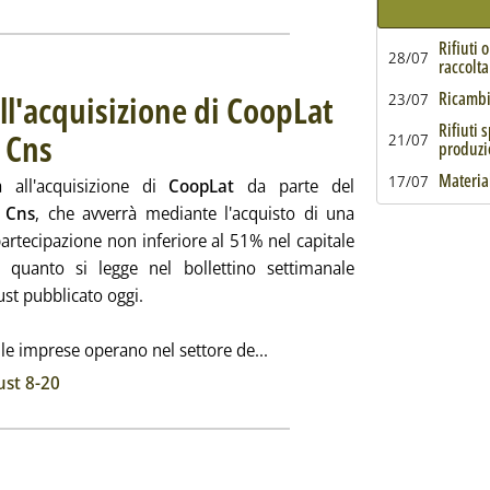
Rifiuti 
28/07
raccolta
all'acquisizione di CoopLat
Ricambi 
23/07
Rifiuti 
 Cns
. Pubblicata lunedì 24 febbraio 2020 alle 17.49.
21/07
produzi
Material
17/07
a all'acquisizione di
CoopLat
da parte del
o Cns
, che avverrà mediante l'acquisto di una
artecipazione non inferiore al 51% nel capitale
È quanto si legge nel bollettino settimanale
rust pubblicato oggi.
Leggi tutta la notizia: 'Antri
e imprese operano nel settore de...
ia
ust 8-20