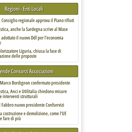
Regioni - Enti Locali
Consiglio regionale approva il Piano rifiuti
astica, anche la Sardegna scrive al Mase
 adottato il nuovo Ddl per l’economia
e
orizzatore Liguria, chiusa la fase di
azione delle proposte
ino ai processi industriali del riciclo. Il contributo di Adolfo Spaziani, senior advisor di Utilitali
iende Consorzi Associazioni
, Marco Bordignon confermato presidente
astica, Anci e Utilitalia chiedono misure
e interventi strutturali
l Fabbro nuovo presidente Confservizi
da costruzione e demolizione, come l’UE
e fare di più
e un approccio innovativo delle parti '