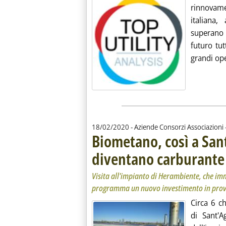
rinnovam
italiana,
superano 
futuro tut
grandi ope
18/02/2020
- Aziende Consorzi Associazioni 
Biometano, così a Sant
diventano carburante
Visita all'impianto di Herambiente, che imme
programma un nuovo investimento in prov
Circa 6 c
di Sant'A