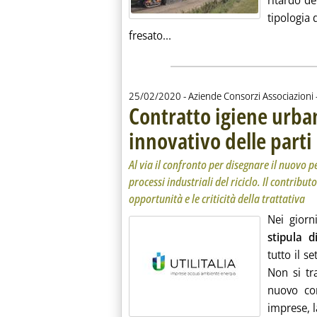
ritardo de
tipologia d
Leggi tutta la notizia: 'Fresat
fresato...
25/02/2020
- Aziende Consorzi Associazioni 
Contratto igiene urba
innovativo delle parti
.
.
Al via il confronto per disegnare il nuovo p
processi industriali del riciclo. Il contribut
opportunità e le criticità della trattativa
Nei giorn
stipula d
tutto il s
Non si tr
nuovo con
imprese, l