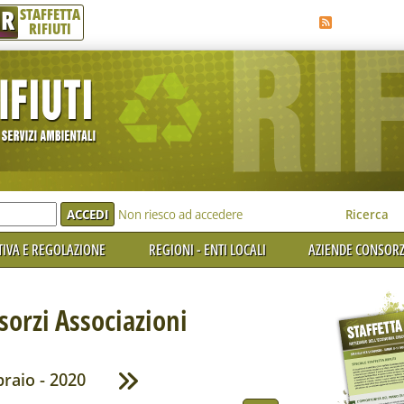
R
STAFFETTA
RIFIUTI
e'
Non riesco ad accedere
Ricerca
IVA E REGOLAZIONE
REGIONI - ENTI LOCALI
AZIENDE CONSORZ
orzi Associazioni
raio - 2020