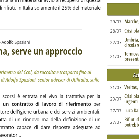
ll'Italia in materia di avvio a recupero di questa
i rifiuti. In Italia solamente il 25% del materiale
o d'asfalto, cresce il riciclo ma l'Italia recupera solo il 25%'
Marche, 
29/07
Crisi pl
28/07
Umbria,
di:
-
Adolfo Spaziani
22/07
circolar
na, serve un approccio
Termoval
21/07
present
 Sottotitolo: Al via il confronto per disegnare il nuovo perimetro del Ccnl, da raccolta e trasporto f
 Pubblicata martedì 25 febbraio 2020 alle 13.57.
erimetro del Ccnl, da raccolta e trasporto fino ai
Az
o di Adolfo Spaziani, senior advisor di Utilitalia, sulle
Veritas
31/07
i scorsi è entrata nel vivo la trattativa per
la
Crisi pl
29/07
urgenti 
i un contratto di lavoro di riferimento
per
Luca Da
27/07
ettore dell'igiene urbana e dei servizi ambientali.
atta di un rinnovo ma della definizione di un
Rifiuti 
27/07
potrebb
tratto capace di dare risposte adeguate ad
Leggi tutta la notizia: 'Contratto igiene urbana, serv
avorator...