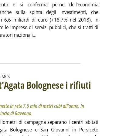
ento e si conferma perno dell'economia
 anche sulla spinta degli investimenti, che
i 6,6 miliardi di euro (+18,7% nel 2018). In
te le imprese di servizi pubblici, che si tratti di
Leggi tutta la notizia: 'Rapporto Top Utility: co
ratori nazionali...
di:
-
MCS
'Agata Bolognese i rifiuti
. Sottotitolo: Visita all'impianto di Herambiente, che immette in rete 7,5 mln di metri cubi al
. Pubblicata martedì 18 febbraio 2020 alle 14.11.
tte in rete 7,5 mln di metri cubi all'anno. In
incia di Ravenna
hilometri di campagna separano i centri abitati
gata Bolognese e San Giovanni in Persiceto