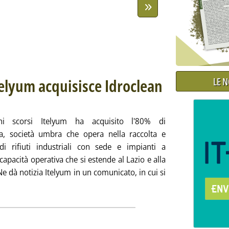
LE 
telyum acquisisce Idroclean
 febbraio 2020 alle 14.8.
ni scorsi Itelyum ha acquisito l'80% di
a, società umbra che opera nella raccolta e
di rifiuti industriali con sede e impianti a
capacità operativa che si estende al Lazio e alla
e dà notizia Itelyum in un comunicato, in cui si
 la notizia: 'Economia Circolare, Itelyum acquisisce Idroclean 