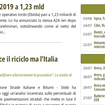
l 2019 a 1,23 mld
. Pubblicata giovedì 27 febbraio 2020 alle 16.28.
operativo lordo (Ebitda) pari a 1,23 miliardi di
Ispra, 
03/08
dente. Lo ha annunciato la stessa A2A ieri dopo
Cdm, Via
24/07
preliminari, sottolineando come al netto del
Leggi tutta la notizia: 'A2A, stabile il Mol nel 2019 a 1,23 ml
in...
Rentri, 
23/07
tracciabi
Amianto,
22/07
interist
e il riciclo ma l'Italia
ttotitolo: "Bene il decreto end of waste ma serve semplificare ulteriormente le procedure". Lo s
bblicata martedì 25 febbraio 2020 alle 14.41.
Arera, i
29/07
Arera, g
lificare ulteriormente le procedure". Lo studio di
28/07
indicat
Arera ve
azione Strade Italiane e Bitumi - Siteb ha
28/07
Consum
 oggi un'analisi incentrata sulle percentuali di
Batterie
27/07
lle pavimentazioni stradali che mette in luce il
EER