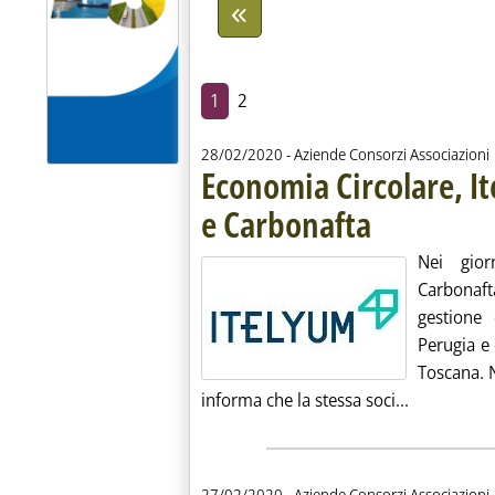
1
2
28/02/2020
- Aziende Consorzi Associazioni
Economia Circolare, I
e Carbonafta
. Pubblicata venerdì 28
Nei gior
Carbonaft
gestione 
Perugia e 
Toscana. N
Leggi tutta
informa che la stessa soci...
27/02/2020
- Aziende Consorzi Associazioni