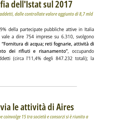
fia dell'Istat sul 2017
. Sottotitolo: 754 imprese per acqua e rifi
. Pubblicata venerdì 21 febbraio 2020 all
addetti, dalle controllate valore aggiunto di 8,7 mld
,9% della partecipate pubbliche attive in Italia
 vale a dire 754 imprese su 6.310, svolgono
i
“Fornitura di acqua; reti fognarie, attività di
nto dei rifiuti e risanamento”
, occupando
detti (circa l'11,4% degli 847.232 totali); la
ia: 'Partecipate, la fotografia dell'Istat sul 2017'
ia
via le attività di Aires
. Sottotitolo: Il Centro di ricerca e svilu
. Pubblicata giovedì 20 febbraio 2020 al
he coinvolge 15 tra società e consorzi si è riunito a