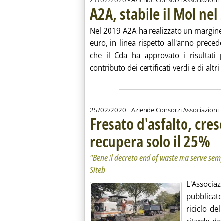
A2A, stabile il Mol ne
Nel 2019 A2A ha realizzato un margine 
euro, in linea rispetto all'anno prece
che il Cda ha approvato i risultati 
contributo dei certificati verdi e di altri 
25/02/2020
- Aziende Consorzi Associazioni
Fresato d'asfalto, cresc
recupera solo il 25%
. So
. Pu
"Bene il decreto end of waste ma serve semp
Siteb
L'Associ
pubblicato
riciclo de