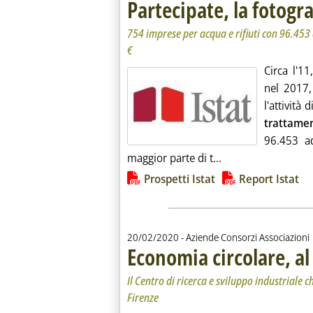
Partecipate, la fotogra
754 imprese per acqua e rifiuti con 96.453 
€
Circa l'11
nel 2017,
l'attività d
trattame
96.453 ad
Leggi tutta la notiz
maggior parte di t...
Lista allegati PDF alla notiz
Prospetti Istat
Report Istat
20/02/2020
- Aziende Consorzi Associazioni
Economia circolare, al 
Il Centro di ricerca e sviluppo industriale c
Firenze