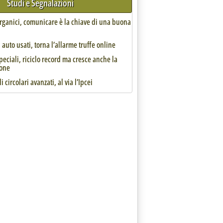
Studi e Segnalazioni
organici, comunicare è la chiave di una buona
auto usati, torna l’allarme truffe online
speciali, riciclo record ma cresce anche la
one
i circolari avanzati, al via l’Ipcei
trust, via libera all'acquisizione di CoopLat da parte del consorz