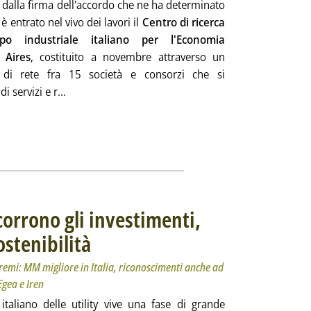
 dalla firma dell'accordo che ne ha determinato
 è entrato nel vivo dei lavori il
Centro di ricerca
po industriale italiano per l'Economia
,
Aires
, costituito a novembre attraverso un
o di rete fra 15 società e consorzi che si
Leggi tutta la notizia: 'Economia circolare, al via le
 servizi e r...
corrono gli investimenti,
ostenibilità
. Sottotitolo: L'ottava edizione del rapporto Althesys. I premi: MM 
. Pubblicata giovedì 20 febbraio 2020 alle 15.11.
premi: MM migliore in Italia, riconoscimenti anche ad
Egea e Iren
 italiano delle utility vive una fase di grande