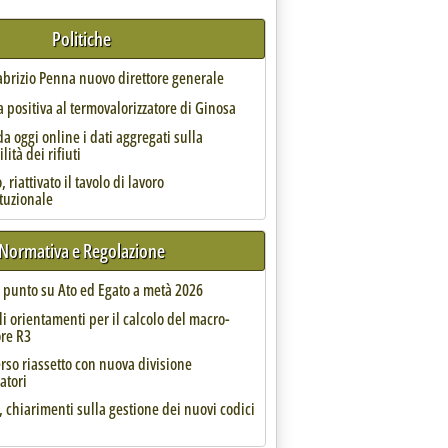
Politiche
Fabrizio Penna nuovo direttore generale
 positiva al termovalorizzatore di Ginosa
d '
da oggi online i dati aggregati sulla
lità dei rifiuti
 riattivato il tavolo di lavoro
ituzionale
Normativa e Regolazione
tudio di Siteb
l punto su Ato ed Egato a metà 2026
li orientamenti per il calcolo del macro-
ore R3
rso riassetto con nuova divisione
atori
, chiarimenti sulla gestione dei nuovi codici