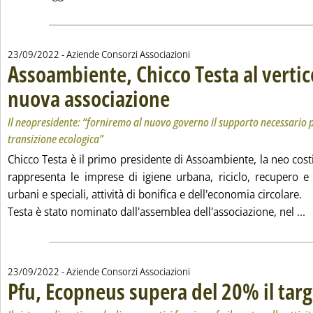
23/09/2022
- Aziende Consorzi Associazioni
Assoambiente, Chicco Testa al vertic
nuova associazione
. Sottotitolo: Il neopresidente: “forniremo 
. Pubblicata venerdì 23 settembre 2022 all
Il neopresidente: “forniremo al nuovo governo il supporto necessario p
transizione ecologica”
Chicco Testa è il primo presidente di Assoambiente, la neo cost
rappresenta le imprese di igiene urbana, riciclo, recupero e 
urbani e speciali, attività di bonifica e dell'economia circolare.
L
Testa è stato nominato dall'assemblea dell'associazione, nel ...
23/09/2022
- Aziende Consorzi Associazioni
Pfu, Ecopneus supera del 20% il targ