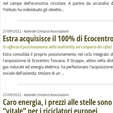
nel campo dell'economia circolare. A partire da un'analisi de
Leggi tutta la notizia: 'Cdp
l'istituto ha individuato gli obiettiv...
27/09/2022
- Aziende Consorzi Associazioni
Estra acquisisce il 100% di Ecocentr
Si rafforza il posizionamento della multiutility nel comparto dei rifiuti
Estra consolida il proprio posizionamento nel ciclo integrato d
l'acquisizione di Ecocentro Toscana. Il Gruppo, attivo nella dis
gas naturale ed energia elettrica, ha perfezionato l'acquisizion
Leggi tutta la notizia: 'Est
sociale dell'azienda, titolare di un ...
27/09/2022
- Aziende Consorzi Associazioni
Caro energia, i prezzi alle stelle sono
“vitale” per i riciclatori europei
. Sottotitolo
. Pubblicata