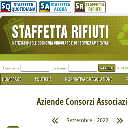
S
S
S
Q
A
R
STAFFETTA
STAFFETTA
STAFFETTA
QUOTIDIANA
ACQUA
RIFIUTI
'Modulo Login per accedere'
Non ri
Username
password
HOMEPAGE
POLITICHE
NORMATIVA E REGOLAZIONE
R
Aziende Consorzi Associazi
Settembre - 2022