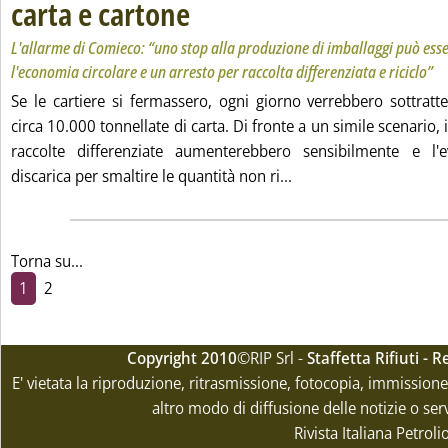
carta e cartone
. Sottotitolo: L'allarme di Comieco: “uno stop alla pro
. Pubblicata martedì 06 settembre 2022 alle 17.8.
L'allarme di Comieco: “uno stop alla produzione di imballaggi può ess
l'economia circolare e un arresto per raccolta differenziata e riciclo”
Se le cartiere si fermassero, ogni giorno verrebbero sottratte a
circa 10.000 tonnellate di carta. Di fronte a un simile scenario, i
raccolte differenziate aumenterebbero sensibilmente e l'e
Leggi tutta la notizia: 
discarica per smaltire le quantità non ri...
Torna su...
1
2
Copyright 2010
©RIP Srl -
Staffetta Rifiuti -
E' vietata la riproduzione, ritrasmissione, fotocopia, immissione 
altro modo di diffusione delle notizie o ser
Rivista Italiana Petrol