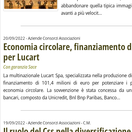
abbandonare quella tipica immagi
Leggi tutta la 
avanti a più velocit...
20/09/2022
- Aziende Consorzi Associazioni
Economia circolare, finanziamento 
per Lucart
. Sottotitolo: Con garanzia Sace
. Pubblicata martedì 20 settembre 2022 alle 13.19.
Con garanzia Sace
La multinazionale Lucart Spa, specializzata nella produzione d
finanziamento di 101,4 milioni di euro per potenziare i p
economia circolare. La sovvenzione è stata concessa da un p
Leggi
bancari, composto da Unicredit, Bnl Bnp Paribas, Banco...
di:
19/09/2022
- Aziende Consorzi Associazioni -
C.M.
Il ruolo del Css nella diversificazione