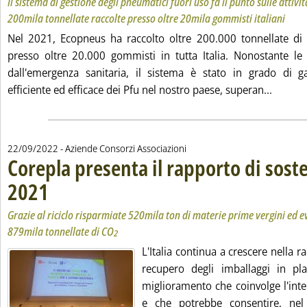
Il sistema di gestione degli pneumatici fuori uso fa il punto sulle attivit
200mila tonnellate raccolte presso oltre 20mila gommisti italiani
Nel 2021, Ecopneus ha raccolto oltre 200.000 tonnellate di 
presso oltre 20.000 gommisti in tutta Italia. Nonostante le 
dall'emergenza sanitaria, il sistema è stato in grado di g
Leggi t
efficiente ed efficace dei Pfu nel nostro paese, superan...
22/09/2022
- Aziende Consorzi Associazioni
Corepla presenta il rapporto di soste
2021
. Sottotitolo: Grazie al riciclo risparmiate 520mila ton di materie prime vergini
. Pubblicata giovedì 22 settembre 2022 alle 16.57.
Grazie al riciclo risparmiate 520mila ton di materie prime vergini ed ev
879mila tonnellate di CO
2
L'Italia continua a crescere nella ra
recupero degli imballaggi in pla
miglioramento che coinvolge l'inte
e che potrebbe consentire, nel