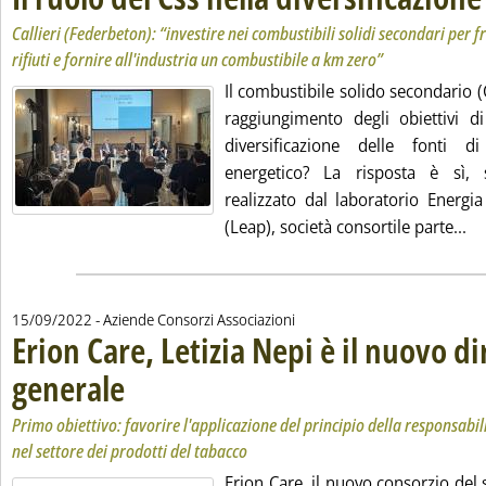
Callieri (Federbeton): “investire nei combustibili solidi secondari per 
rifiuti e fornire all'industria un combustibile a km zero”
Il combustibile solido secondario (
raggiungimento degli obiettivi d
diversificazione delle fonti d
energetico? La risposta è sì,
realizzato dal laboratorio Energi
Le
(Leap), società consortile parte...
15/09/2022
- Aziende Consorzi Associazioni
Erion Care, Letizia Nepi è il nuovo di
generale
. Sottotitolo: Primo obiettivo: favorire l'applicazione del principio del
. Pubblicata giovedì 15 settembre 2022 alle 14.7.
Primo obiettivo: favorire l'applicazione del principio della responsabil
nel settore dei prodotti del tabacco
Erion Care, il nuovo consorzio del