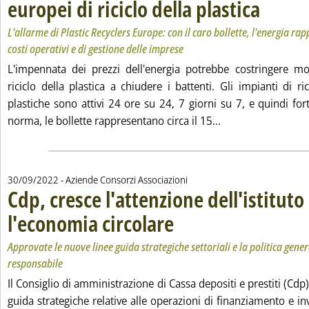
europei di riciclo della plastica
. Sottotitolo: 
. Pubblicata v
L'allarme di Plastic Recyclers Europe: con il caro bollette, l'energia ra
costi operativi e di gestione delle imprese
L'impennata dei prezzi dell'energia potrebbe costringere mo
riciclo della plastica a chiudere i battenti. Gli impianti di ri
plastiche sono attivi 24 ore su 24, 7 giorni su 7, e quindi fo
Leggi tutta la noti
norma, le bollette rappresentano circa il 15...
30/09/2022
- Aziende Consorzi Associazioni
Cdp, cresce l'attenzione dell'istituto
l'economia circolare
. Sottotitolo: Approvate le nuove linee gu
. Pubblicata venerdì 30 settembre 2022 a
Approvate le nuove linee guida strategiche settoriali e la politica gene
responsabile
Il Consiglio di amministrazione di Cassa depositi e prestiti (Cdp
guida strategiche relative alle operazioni di finanziamento e inv