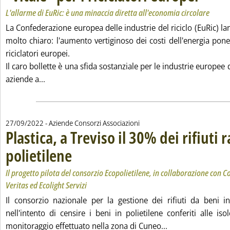
L'allarme di EuRic: è una minaccia diretta all'economia circolare
La Confederazione europea delle industrie del riciclo (EuRic) la
molto chiaro: l'aumento vertiginoso dei costi dell'energia pone 
riciclatori europei.
Il caro bollette è una sfida sostanziale per le industrie europee de
Leggi tutta la notizia: 'Caro energia, i prezzi alle st
aziende a...
27/09/2022
- Aziende Consorzi Associazioni
Plastica, a Treviso il 30% dei rifiuti r
polietilene
. Sottotitolo: Il progetto pilota del consorzio Ecopolietilene, in c
. Pubblicata martedì 27 settembre 2022 alle 15.19.
Il progetto pilota del consorzio Ecopolietilene, in collaborazione con Co
Veritas ed Ecolight Servizi
Il consorzio nazionale per la gestione dei rifiuti da beni i
nell'intento di censire i beni in polietilene conferiti alle is
Leggi tutta la noti
monitoraggio effettuato nella zona di Cuneo...