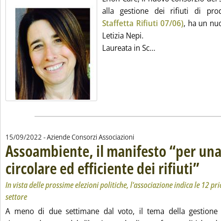
alla gestione dei rifiuti di pr
Staffetta Rifiuti 07/06)
, ha un nu
Letizia Nepi.
Leggi tutta la noti
Laureata in Sc...
15/09/2022
- Aziende Consorzi Associazioni
Assoambiente, il manifesto “per una
circolare ed efficiente dei rifiuti”
. Sottotit
. Pubblic
In vista delle prossime elezioni politiche, l'associazione indica le 12 pri
settore
A meno di due settimane dal voto, il tema della gestione d