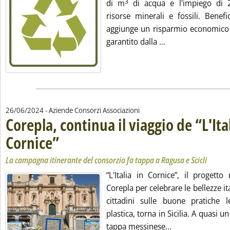
3
di m
di acqua e l'impiego di 2
risorse minerali e fossili. Benefi
aggiunge un risparmio economico d
Leggi tutta la not
garantito dalla ...
26/06/2024
- Aziende Consorzi Associazioni
Corepla, continua il viaggio de “L'Ital
Cornice”
. Sottotitolo: La campagna itinerante del consorzio fa tappa a Ragusa e
. Pubblicata mercoledì 26 giugno 2024 alle 15.0.
La campagna itinerante del consorzio fa tappa a Ragusa e Scicli
“L'Italia in Cornice”, il progetto
Corepla per celebrare le bellezze ita
cittadini sulle buone pratiche le
plastica, torna in Sicilia. A quasi u
Leggi tutta la no
tappa messinese...