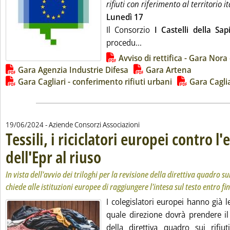
rifiuti con riferimento al territorio i
Lunedì 17
Il Consorzio
I Castelli della Sap
Leggi tutta la notizia: 'R
procedu...
Lista allegati PDF alla notizia
Avviso di rettifica - Gara Nora
Gara Agenzia Industrie Difesa
Gara Artena
Gara Cagliari - conferimento rifiuti urbani
Gara Caglia
19/06/2024
- Aziende Consorzi Associazioni
Tessili, i riciclatori europei contro l
dell'Epr al riuso
. Sottotitolo: In vista dell'avvio dei triloghi per la re
. Pubblicata mercoledì 19 giugno 2024 alle 16.2.
In vista dell'avvio dei triloghi per la revisione della direttiva quadro sui 
chiede alle istituzioni europee di raggiungere l'intesa sul testo entro f
I colegislatori europei hanno già 
quale direzione dovrà prendere il
della direttiva quadro sui rifi