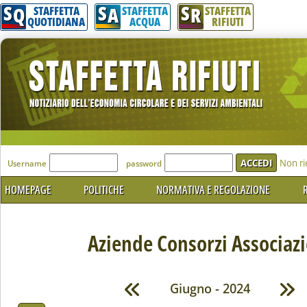
S
S
S
Q
A
R
STAFFETTA
STAFFETTA
STAFFETTA
QUOTIDIANA
ACQUA
RIFIUTI
'Modulo Login per accedere'
Non ri
Username
password
HOMEPAGE
POLITICHE
NORMATIVA E REGOLAZIONE
R
Aziende Consorzi Associazi
Giugno - 2024