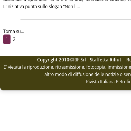
Leggi tutta la notizia: 'A
L'iniziativa punta sullo slogan “Non li...
Torna su...
1
2
Copyright 2010
©RIP Srl -
Staffetta Rifiuti -
E' vietata la riproduzione, ritrasmissione, fotocopia, immissione 
altro modo di diffusione delle notizie o ser
Rivista Italiana Petrol