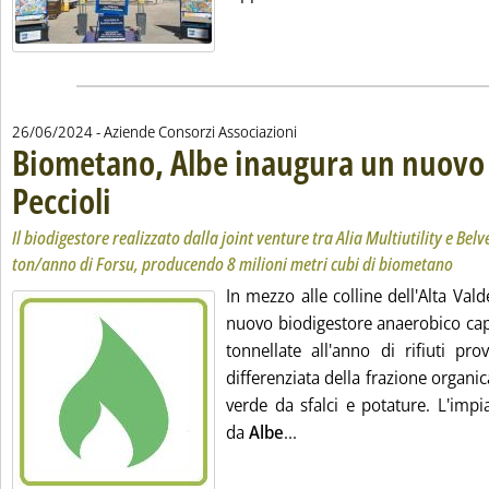
26/06/2024
- Aziende Consorzi Associazioni
Biometano, Albe inaugura un nuovo
Peccioli
. Sottotitolo: Il biodigestore realizzato dalla joint venture tra Alia Mult
. Pubblicata mercoledì 26 giugno 2024 alle 10.24.
Il biodigestore realizzato dalla joint venture tra Alia Multiutility e Be
ton/anno di Forsu, producendo 8 milioni metri cubi di biometano
In mezzo alle colline dell'Alta Vald
nuovo biodigestore anaerobico cap
tonnellate all'anno di rifiuti pro
differenziata della frazione organic
verde da sfalci e potature. L'impi
Leggi tutta la notizia: 
da
Albe
...