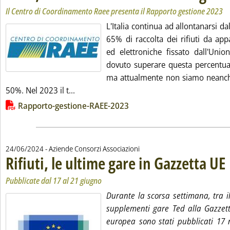
Il Centro di Coordinamento Raee presenta il Rapporto gestione 2023
L'Italia continua ad allontanarsi da
65% di raccolta dei rifiuti da app
ed elettroniche fissato dall'Un
dovuto superare questa percentual
ma attualmente non siamo neanche 
Leggi tutta la notizia: 'Raee, l'Italia si al
50%. Nel 2023 il t...
Lista allegati PDF alla notizia
Rapporto-gestione-RAEE-2023
24/06/2024
- Aziende Consorzi Associazioni
Rifiuti, le ultime gare in Gazzetta UE
. 
. 
Pubblicate dal 17 al 21 giugno
Durante la scorsa settimana, tra il
supplementi gare Ted alla Gazzetta
europea sono stati pubblicati 17 n