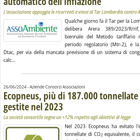
automatico dell'inflazione
L'associazione appoggia le ricorrenti e vince al Tar Lombardia contro 
Qualche giorno fa il Tar per la Lo
delibera Arera 389/2023/R/ri
biennale del Metodo tariffario r
periodo regolatorio (Mtr-2), e 
Dtac, per via della mancata previsione di un sistema di con
Leggi tutta la notizia: 'Mtr-2, Assoambiente auspica il 
calc...
26/06/2024
- Aziende Consorzi Associazioni
Ecopneus, più di 187.000 tonnellate 
gestite nel 2023
. Sottotitolo: La società consortile segna un +12% ris
. Pubblicata mercoledì 26 giugno 2024 alle 16.24.
La società consortile segna un +12% rispetto agli obiettivi di legge
Nel 2023 Ecopneus ha evitato l'
tonnellate di CO
equivalente, il 
2