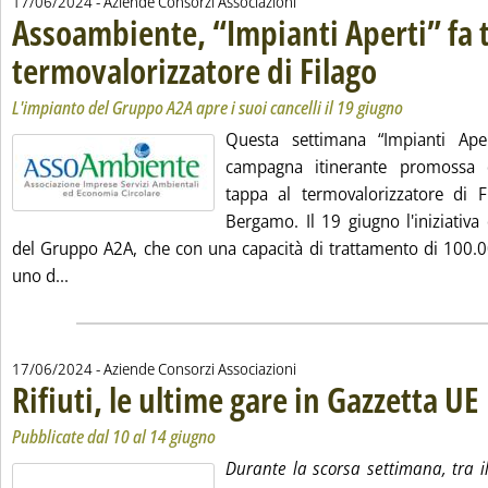
17/06/2024
- Aziende Consorzi Associazioni
Assoambiente, “Impianti Aperti” fa 
termovalorizzatore di Filago
. Sottotitolo: L'impia
. Pubblicata lunedì 1
L'impianto del Gruppo A2A apre i suoi cancelli il 19 giugno
Questa settimana “Impianti Ape
campagna itinerante promossa 
tappa al termovalorizzatore di Fi
Bergamo. Il 19 giugno l'iniziativa
del Gruppo A2A, che con una capacità di trattamento di 100.
Leggi tutta la notizia: 'Assoambiente, “Impianti Aperti
uno d...
17/06/2024
- Aziende Consorzi Associazioni
Rifiuti, le ultime gare in Gazzetta UE
. 
. 
Pubblicate dal 10 al 14 giugno
Durante la scorsa settimana, tra il