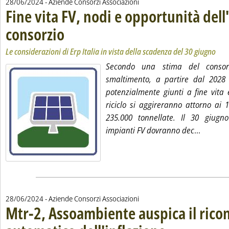
28/06/2024
- Aziende Consorzi Associazioni
Fine vita FV, nodi e opportunità del
consorzio
. Sottotitolo: Le considerazioni di Erp Italia in vista della scadenza 
. Pubblicata venerdì 28 giugno 2024 alle 12.53.
Le considerazioni di Erp Italia in vista della scadenza del 30 giugno
Secondo una stima del consorz
smaltimento, a partire dal 2028 i
potenzialmente giunti a fine vita 
riciclo si aggireranno attorno ai 
235.000 tonnellate. Il 30 giugno
Leggi tu
impianti FV dovranno dec
...
28/06/2024
- Aziende Consorzi Associazioni
Mtr-2, Assoambiente auspica il ric
. Sottotitolo: L'associazi
. Pubblicata venerdì 28 gi