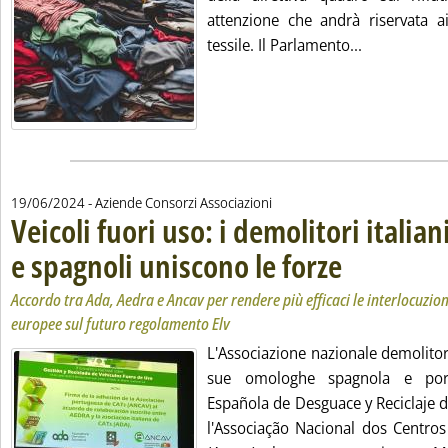
attenzione che andrà riservata ai
Leggi tutta l
tessile. Il Parlamento...
19/06/2024
- Aziende Consorzi Associazioni
Veicoli fuori uso: i demolitori italia
e spagnoli uniscono le forze
. Sottotitolo: Accordo 
. Pubblicata mercoledì
Accordo tra Ada, Aedra e Ancav per rendere più efficaci le interlocuzioni
europee sul futuro regolamento Elv
L'Associazione nazionale demolitori
sue omologhe spagnola e porto
Española de Desguace y Reciclaje d
l'Associação Nacional dos Centros