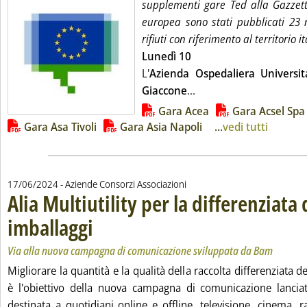
supplementi gare Ted alla Gazzetta
europea sono stati pubblicati 23 n
rifiuti con riferimento al territorio i
Lunedì 10
L'
Azienda Ospedaliera Universita
Leggi tutta la notizia: 
Giaccone
...
Lista allegati PDF alla notizia
Gara Acea
Gara Acsel Spa
Gara Asa Tivoli
Gara Asia Napoli
...
vedi tutti
17/06/2024
- Aziende Consorzi Associazioni
Alia Multiutility per la differenziata 
imballaggi
. Sottotitolo: Via alla nuova campagna di comunicazione sviluppa
. Pubblicata lunedì 17 giugno 2024 alle 10.13.
Via alla nuova campagna di comunicazione sviluppata da Bam
Migliorare la quantità e la qualità della raccolta differenziata de
è l'obiettivo della nuova campagna di comunicazione lanciata
destinata a quotidiani online e offline, televisione, cinema, 