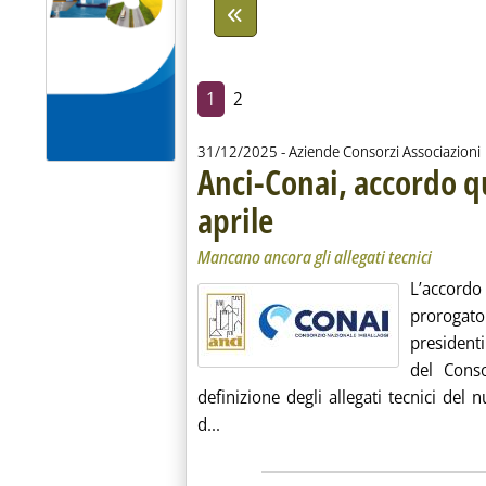
1
2
31/12/2025
- Aziende Consorzi Associazioni
Anci-Conai, accordo q
aprile
. Sottotitolo: Mancano ancora gli allegati 
. Pubblicata mercoledì 31 dicembre 2025 
Mancano ancora gli allegati tecnici
L’accor
prorogato
president
del Conso
definizione degli allegati tecnici del 
Leggi tutta la notizia: 'Anci-Conai
d...