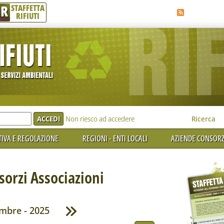
R
STAFFETTA
RIFIUTI
e'
Non riesco ad accedere
Ricerca
IVA E REGOLAZIONE
REGIONI - ENTI LOCALI
AZIENDE CONSORZ
orzi Associazioni
mbre - 2025