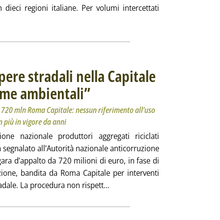
in dieci regioni italiane. Per volumi intercettati
'Pfu, 135 tonnellate raccolte grazie a “Puliamo il Mondo”'
ere stradali nella Capitale
rme ambientali”
. Sottotitolo: L’associazione segnala all’Anac il bando 
. Pubblicata lunedì 22 dicembre 2025 alle 10.32.
a 720 mln Roma Capitale: nessun riferimento all’uso
n più in vigore da anni
zione nazionale produttori aggregati riciclati
 segnalato all’Autorità nazionale anticorruzione
gara d’appalto da 720 milioni di euro, in fase di
zione, bandita da Roma Capitale per interventi
Leggi tutta la notizia: 'Anpar:
dale. La procedura non rispett...