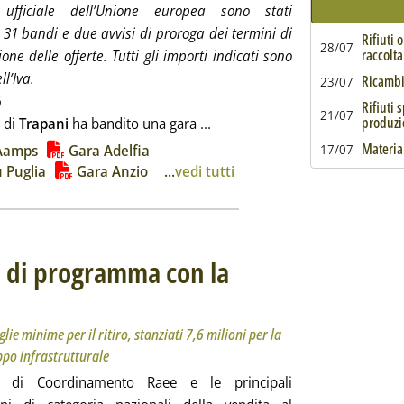
 ufficiale dell’Unione europea sono stati
 31 bandi e due avvisi di proroga dei termini di
Rifiuti 
28/07
raccolta
one delle offerte. Tutti gli importi indicati sono
ll’Iva.
Ricambi 
23/07
5
Rifiuti 
21/07
Leggi tutta la notizia: 'Rifiuti
produzi
 di
Trapani
ha bandito una gara ...
ia
Material
Aamps
Gara Adelfia
17/07
 Puglia
Gara Anzio
...
vedi tutti
do di programma con la
e dal 1° gennaio 2026. Ridotte le soglie minime per il ritiro, stanziati 7,6 milioni per la comuni
2 dicembre 2025 alle 13.40.
lie minime per il ritiro, stanziati 7,6 milioni per la
ppo infrastrutturale
o di Coordinamento Raee e le principali