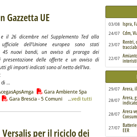
 in Gazzetta UE
. Sottotitolo: 45 avvisi tra il 22 e il 26 dicembre
. Pubblicata martedì 30 dicembre 2025 alle 10.53.
Ispra, 
03/08
Cdm, Via
24/07
 e il 26 dicembre nel Supplemento Ted alla
Rentri, 
 ufficiale dell’Unione europea sono stati
23/07
tracciabi
i 45 nuovi bandi, un avviso di proroga dei
Amianto,
22/07
i presentazione delle offerte e un avviso di
interist
Tutti gli importi indicati sono al netto dell’Iva
.
2
Leggi tutta la notizia: 'Rifiuti, le ultime gare in Gazzetta U
di ...
Arera, i
29/07
ia
AcegasApsAmga
Gara Ambiente Spa
Arera, g
Gara Brescia - 5 Comuni
...
vedi tutti
28/07
indicat
Arera ve
28/07
Consum
Batterie
27/07
Versalis per il riciclo dei
EER