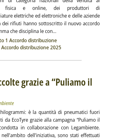
oni di categoria nazionali della vendita al
io, fisica e online, dei produttori di
ature elettriche ed elettroniche e delle aziende
a dei rifiuti hanno sottoscritto il nuovo accordo
Leggi tutta la notizia: 'Raee, siglato
ma che disciplina le con...
ia
to 1 Accordo distribuzione
 Accordo distribuzione 2025
colte grazie a “Puliamo il
sa da EcoTyre e Legambiente
25 alle 12.57.
mbiente
hilogrammi: è la quantità di pneumatici fuori
lti da EcoTyre grazie alla campagna “Puliamo il
ondotta in collaborazione con Legambiente.
nell’ambito dell’iniziativa, sono stati effettuati