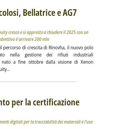
icolosi, Bellatrice e AG7
titolo: Il nuovo gruppo voluto da Xenon Private Equity cresce e si appresta a chiudere il 2025 co
icata venerdì 19 dicembre 2025 alle 12.28.
ity cresce e si appresta a chiudere il 2025 con un
’obiettivo è arrivare 200 mln
l percorso di crescita di Rinovha, il nuovo polo
zato nella gestione dei rifiuti industriali
i nato a fine ottobre dalla visione di Xenon
Leggi tutta la notizia: 'Rifiuti industriali pericolosi, Bell
ity...
o per la certificazione
ottotitolo: Tra le novità la possibilità di adottare strumenti digitali per la tracciabilità dei mate
ubblicata martedì 16 dicembre 2025 alle 16.24.
enti digitali per la tracciabilità dei materiali e l’uso