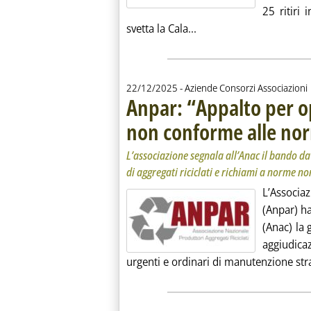
25 ritiri 
Leggi tutta la notizia: 
svetta la Cala...
22/12/2025
- Aziende Consorzi Associazioni
Anpar: “Appalto per op
non conforme alle no
L’associazione segnala all’Anac il bando d
di aggregati riciclati e richiami a norme no
L’Associa
(Anpar) ha
(Anac) la 
aggiudica
urgenti e ordinari di manutenzione stra