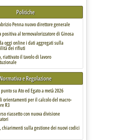
Politiche
Fabrizio Penna nuovo direttore generale
 positiva al termovalorizzatore di Ginosa
da oggi online i dati aggregati sulla
lità dei rifiuti
 riattivato il tavolo di lavoro
ituzionale
Normativa e Regolazione
E'
l punto su Ato ed Egato a metà 2026
li orientamenti per il calcolo del macro-
ore R3
rso riassetto con nuova divisione
atori
, chiarimenti sulla gestione dei nuovi codici