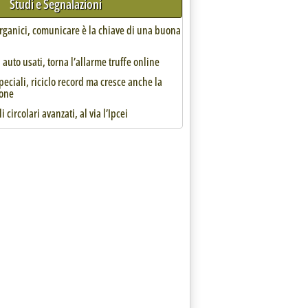
Studi e Segnalazioni
organici, comunicare è la chiave di una buona
auto usati, torna l’allarme truffe online
speciali, riciclo record ma cresce anche la
, le ultime gare in Gazzetta UE'
one
i circolari avanzati, al via l’Ipcei
cazione e 300.000 euro per lo sviluppo infrastrutturale