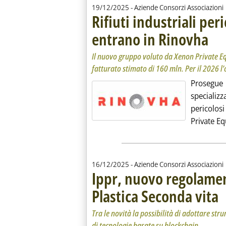
19/12/2025
- Aziende Consorzi Associazioni
Rifiuti industriali per
entrano in Rinovha
. Sotto
. Pubbl
Il nuovo gruppo voluto da Xenon Private Equ
fatturato stimato di 160 mln. Per il 2026 l
Prosegue i
specializ
pericolos
Private Equ
16/12/2025
- Aziende Consorzi Associazioni
Ippr, nuovo regolament
Plastica Seconda vita
. S
. P
Tra le novità la possibilità di adottare strum
di tecnologie basate su blockchain