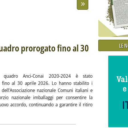
LE 
uadro prorogato fino al 30
tecnici
alle 11.21.
do quadro Anci-Conai 2020-2024 è stato
 fino al 30 aprile 2026. Lo hanno stabilito i
i dell’Associazione nazionale Comuni italiani e
rzio nazionale imballaggi per consentire la
nuovo accordo, continuando a garantire il ritiro
, accordo quadro prorogato fino al 30 aprile'