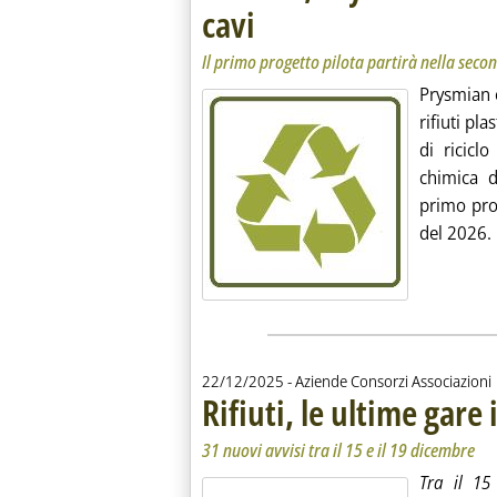
cavi
. Sottotitolo: Il primo progetto pilota partirà
. Pubblicata martedì 23 dicembre 2025 alle 1
Il primo progetto pilota partirà nella sec
Prysmian e
rifiuti pla
di ricicl
chimica d
primo prog
del 2026. 
22/12/2025
- Aziende Consorzi Associazioni
Rifiuti, le ultime gare
31 nuovi avvisi tra il 15 e il 19 dicembre
Tra il 15