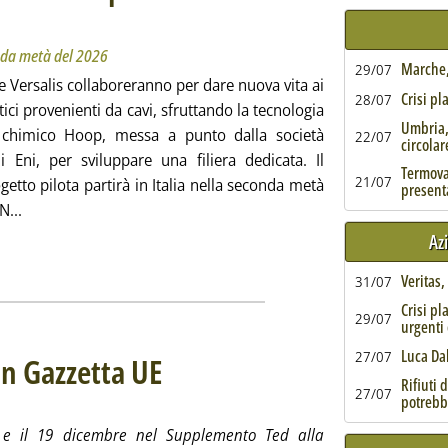
 nella seconda metà del 2026
1.45.
onda metà del 2026
Marche, 
29/07
 Versalis collaboreranno per dare nuova vita ai
Crisi pl
28/07
stici provenienti da cavi, sfruttando la tecnologia
Umbria,
o chimico Hoop, messa a punto dalla società
22/07
circolar
i Eni, per sviluppare una filiera dedicata. Il
Termoval
21/07
etto pilota partirà in Italia nella seconda metà
present
Leggi tutta la notizia: 'Plastica, Prysmian con Versalis per il r
N...
Az
Veritas
31/07
Crisi pl
29/07
urgenti 
Luca Da
27/07
 in Gazzetta UE
. Sottotitolo: 31 nuovi avvisi tra il 15 e il 19 dicembre
. Pubblicata lunedì 22 dicembre 2025 alle 16.34.
Rifiuti 
27/07
potrebb
 e il 19 dicembre nel Supplemento Ted alla