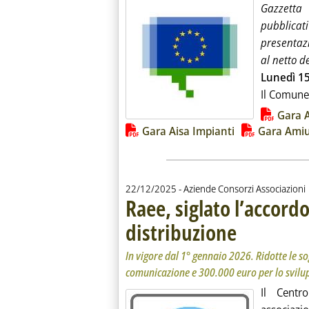
Gazzetta
pubblicati
presentazi
al netto de
Lunedì 1
Il Comune
Lista allegati PDF alla notiz
Gara 
Gara Aisa Impianti
Gara Amiu
22/12/2025
- Aziende Consorzi Associazioni
Raee, siglato l’accor
distribuzione
. Sottotitolo: In vigor
. Pubblicata lunedì 2
In vigore dal 1° gennaio 2026. Ridotte le sog
comunicazione e 300.000 euro per lo svilu
Il Centr