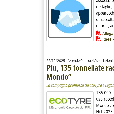
associazi
dettagl
apparecchi
di raccolt
di program
Lista allegati PDF alla notiz
Allega
Raee -
22/12/2025
- Aziende Consorzi Associazioni
Pfu, 135 tonnellate rac
Mondo”
. Sottotitolo: La campagna promos
. Pubblicata lunedì 22 dicembre 20
La campagna promossa da EcoTyre e Lega
135.000 c
uso racco
Mondo”, c
Nel 2025, 