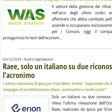
Il settore della gestione dei rifiut
nell'arco degli ultimi undici 
affermare che abbia cambiato pell
aziende si occupavano esclusivame
per i Comuni, oggi il compa
Leggi tutta la notizia: 'L'ind
protagonista hi-tech dell'econom...
03/12/2024
- Studi e Segnalazioni
Raee, solo un italiano su due ricono
l'acronimo
. Sottotitolo: L'ultima rilevazione di Ipsos per Erion Weee. Arient
. Pubblicata martedì 03 dicembre 2024 alle 16.46.
L'ultima rilevazione di Ipsos per Erion Weee. Arienti: “Importante che i
campagne di sensibilizzazione chiare, continuative e rivolte a tutti”
Solo un italiano su due conosce 
rileva l'ultima rilevazione dell'O
Raee, realizzato da Ipsos per Eri