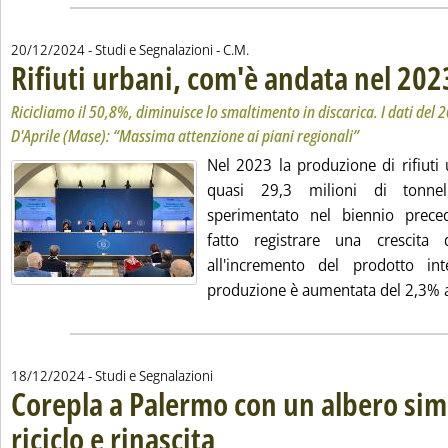
di:
20/12/2024
- Studi e Segnalazioni -
C.M.
Rifiuti urbani, com'è andata nel 202
Ricicliamo il 50,8%, diminuisce lo smaltimento in discarica. I dati del 
D'Aprile (Mase): “Massima attenzione ai piani regionali”
Nel 2023 la produzione di rifiuti 
quasi 29,3 milioni di tonnel
sperimentato nel biennio preced
fatto registrare una crescita
all'incremento del prodotto int
produzione è aumentata del 2,3% al
18/12/2024
- Studi e Segnalazioni
Corepla a Palermo con un albero sim
riciclo e rinascita
. Sottotitolo: Realizzato in collaborazione con il
. Pubblicata mercoledì 18 dicembre 2024 alle 16