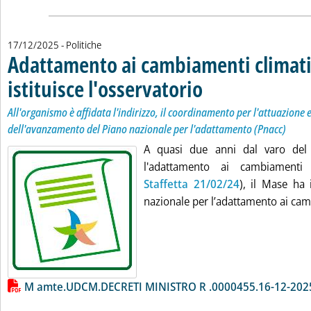
17/12/2025
- Politiche
Adattamento ai cambiamenti climati
istituisce l'osservatorio
. Sottotitolo: All'organismo è af
. Pubblicata mercoledì 17 dicem
All'organismo è affidata l'indirizzo, il coordinamento per l'attuazione 
dell'avanzamento del Piano nazionale per l'adattamento (Pnacc)
A quasi due anni dal varo del
l'adattamento ai cambiamenti 
Staffetta 21/02/24
), il Mase ha i
nazionale per l’adattamento ai cam
Lista allegati PDF alla notizia
M amte.UDCM.DECRETI MINISTRO R .0000455.16-12-202