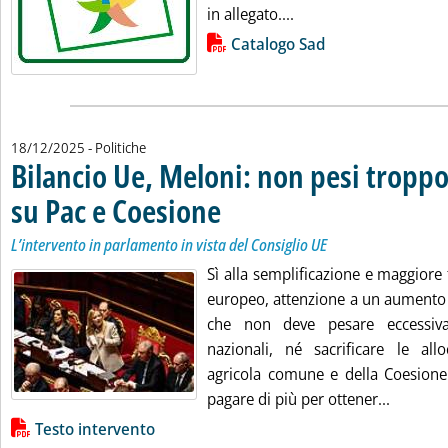
Leggi tutta la notizi
in allegato....
Lista allegati PDF alla notizia
Catalogo Sad
18/12/2025
- Politiche
Bilancio Ue, Meloni: non pesi troppo,
su Pac e Coesione
. Sottotitolo: L’intervento in parlamento in vista
. Pubblicata giovedì 18 dicembre 2025 alle 10.2
L’intervento in parlamento in vista del Consiglio UE
Sì alla semplificazione e maggiore f
europeo, attenzione a un aumento 
che non deve pesare eccessiva
nazionali, né sacrificare le allo
agricola comune e della Coesione
Leggi tu
pagare di più per ottener...
Lista allegati PDF alla notizia
Testo intervento