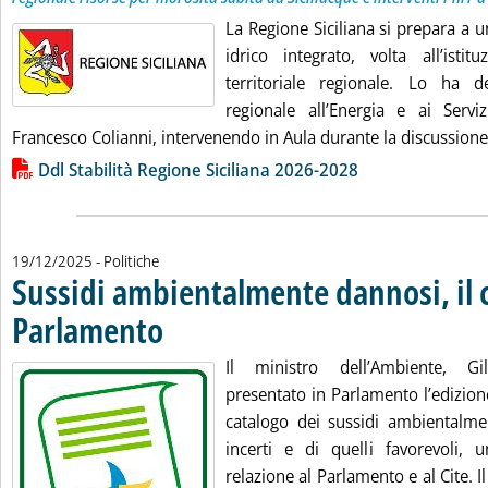
La Regione Siciliana si prepara a u
idrico integrato, volta all’ist
territoriale regionale. Lo ha d
regionale all’Energia e ai Serviz
Francesco Colianni, intervenendo in Aula durante la discussione d
Lista allegati PDF alla notizia
Ddl Stabilità Regione Siciliana 2026-2028
19/12/2025
- Politiche
Sussidi ambientalmente dannosi, il 
Parlamento
. Pubblicata venerdì 19 dicembre 2025 alle 11.52.
Il ministro dell’Ambiente, Gi
presentato in Parlamento l’edizion
catalogo dei sussidi ambientalmen
incerti e di quelli favorevoli, u
relazione al Parlamento e al Cite. Il