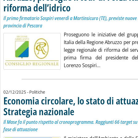
riforma dell’idrico
. Sottotitolo: Il primo firmatario Sospiri vene
. Pubblicata martedì 02 dicembre 2025 alle 15
Il primo firmatario Sospiri venerdì a Martinsicuro (TE), previste nuove 
provincia di Pescara
Proseguono le iniziative del grup
Italia della Regione Abruzzo per pr
legge regionale di riforma del serv
prima firma del presidente del
Leggi tutta la not
Lorenzo Sospiri...
02/12/2025
- Politiche
Economia circolare, lo stato di attua
Strategia nazionale
. Sottotitolo: Il Mase fa il punto rispetto a
. Pubblicata martedì 02 dicembre 2025 alle
Il Mase fa il punto rispetto al cronoprogramma. Raggiunti 66 target su 
fase di attuazione