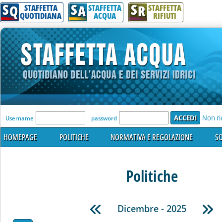
S
S
S
Q
A
R
STAFFETTA
STAFFETTA
STAFFETTA
QUOTIDIANA
ACQUA
RIFIUTI
'Modulo Login per accedere'
Non ri
Username
password
HOMEPAGE
POLITICHE
NORMATIVA E REGOLAZIONE
SO
Politiche
Dicembre - 2025