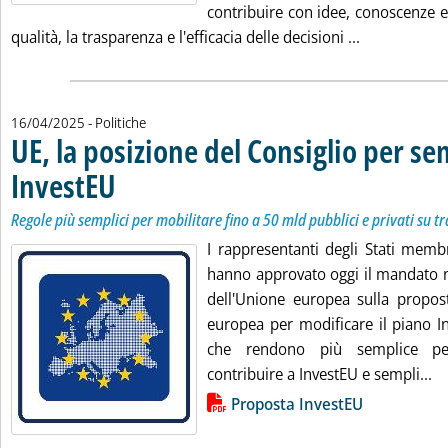
contribuire con idee, conoscenze e 
Leggi tutta l
qualità, la trasparenza e l'efficacia delle decisioni ...
16/04/2025
- Politiche
UE, la posizione del Consiglio per se
InvestEU
. Sottotitolo: Regole più semplici per mobilitare fino a 50 mld pubblici 
. Pubblicata mercoledì 16 aprile 2025 alle 13.18.
Regole più semplici per mobilitare fino a 50 mld pubblici e privati su tr
I rappresentanti degli Stati membr
hanno approvato oggi il mandato n
dell'Unione europea sulla propo
europea per modificare il piano I
che rendono più semplice pe
Le
contribuire a InvestEU e sempli...
Lista allegati PDF alla notizia
Proposta InvestEU