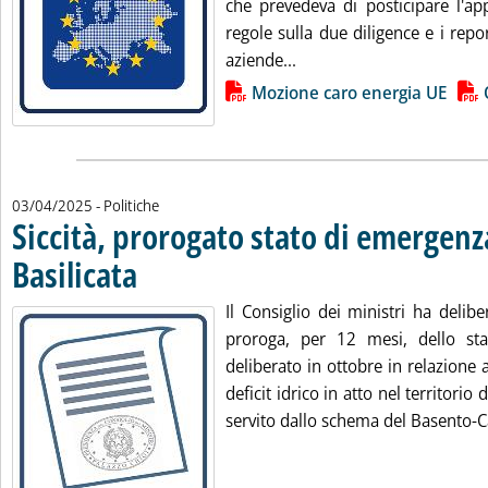
che prevedeva di posticipare l'ap
regole sulla due diligence e i repor
Leggi tutta la notizia: '
aziende...
Lista allegati PDF alla notizia
Mozione caro energia UE
03/04/2025
- Politiche
Siccità, prorogato stato di emergenz
Basilicata
. Pubblicata giovedì 03 aprile 2025 alle 13.11.
Il Consiglio dei ministri ha delib
proroga, per 12 mesi, dello st
deliberato in ottobre in relazione a
deficit idrico in atto nel territorio
servito dallo schema del Basento-C