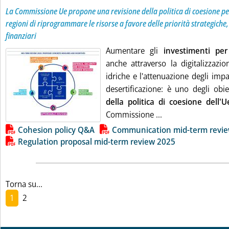
La Commissione Ue propone una revisione della politica di coesione per
regioni di riprogrammare le risorse a favore delle priorità strategiche,
finanziari
Aumentare gli
investimenti per 
anche attraverso la digitalizzazio
idriche e l'attenuazione degli impat
desertificazione: è uno degli obi
della politica di coesione dell'U
Leggi tutta la noti
Commissione ...
Lista allegati PDF alla notizia
Cohesion policy Q&A
Communication mid-term revi
Regulation proposal mid-term review 2025
Torna su...
1
2