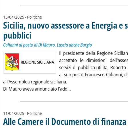
15/04/2025
- Politiche
Sicilia, nuovo assessore a Energia e s
pubblici
. Sottotitolo: Colianni al posto di Di Mauro. Lascia anche Burgio
. Pubblicata martedì 15 aprile 2025 alle 13.50.
Colianni al posto di Di Mauro. Lascia anche Burgio
Il presidente della Regione Sicilia
accettato le dimissioni dell'asse
servizi di pubblica utilità, Robert
al suo posto Francesco Colianni, c
all'Assemblea regionale siciliana.
Leggi tutta la notizia: 'Sicil
Di Mauro aveva annunciato l'add...
11/04/2025
- Politiche
Alle Camere il Documento di finanza