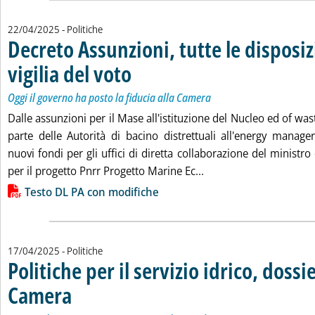
22/04/2025
- Politiche
Decreto Assunzioni, tutte le disposiz
vigilia del voto
. Sottotitolo: Oggi il governo ha posto la fiducia alla C
. Pubblicata martedì 22 aprile 2025 alle 14.8.
Oggi il governo ha posto la fiducia alla Camera
Dalle assunzioni per il Mase all'istituzione del Nucleo ed of was
parte delle Autorità di bacino distrettuali all'energy manag
nuovi fondi per gli uffici di diretta collaborazione del ministro
Leggi tutta la notizia: 
per il progetto Pnrr Progetto Marine Ec...
Lista allegati PDF alla notizia
Testo DL PA con modifiche
17/04/2025
- Politiche
Politiche per il servizio idrico, dossi
Camera
. Sottotitolo: Tra trend positivi, Water Service Divide irrisolto, e impatti
. Pubblicata giovedì 17 aprile 2025 alle 17.47.