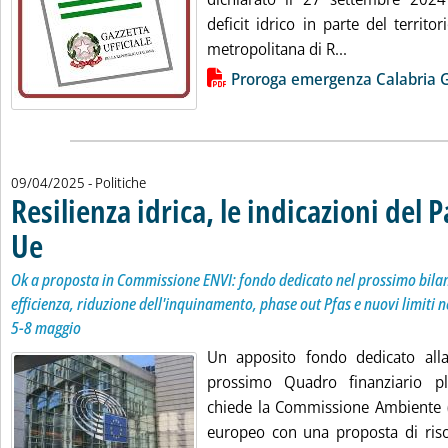
deficit idrico in parte del territor
Leggi tutta la
metropolitana di R...
Lista allegati PDF alla notizia
Proroga emergenza Calabria 
09/04/2025
- Politiche
Resilienza idrica, le indicazioni del
Ue
. Sottotitolo: Ok a proposta in Commissione ENVI: fondo dedicato nel prossimo bilanci
. Pubblicata mercoledì 09 aprile 2025 alle 19.46.
Ok a proposta in Commissione ENVI: fondo dedicato nel prossimo bilan
efficienza, riduzione dell'inquinamento, phase out Pfas e nuovi limiti ne
5-8 maggio
Un apposito fondo dedicato alla 
prossimo Quadro finanziario plu
chiede la Commissione Ambiente 
europeo con una proposta di risol