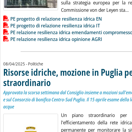
sulla strategia europea per la re
L
Commissione von der Leyen sta...
Lista allegati PDF alla notizia
PE progetto di relazione resilienza idrica EN
PE progetto di relazione resilienza idrica IT
PE relazione resilienza idrica emendamenti compromesso
PE relazione resilienza idrica opinione AGRI
08/04/2025
- Politiche
Risorse idriche, mozione in Puglia p
straordinario
. Sottotitolo: Approvata la scorsa settimana dal Consiglio 
. Pubblicata martedì 08 aprile 2025 alle 13.55.
Approvata la scorsa settimana dal Consiglio insieme a mozioni sull'em
e sul Consorzio di bonifica Centro-Sud Puglia. Il 15 aprile esame della le
acque
Un piano straordinario per
l'efficientamento della rete idri
permanente per monitorare la sit