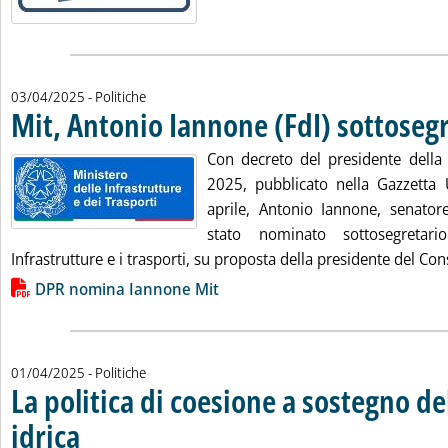
03/04/2025
- Politiche
Mit, Antonio Iannone (FdI) sottoseg
Con decreto del presidente dell
2025, pubblicato nella Gazzetta U
aprile, Antonio Iannone, senatore 
stato nominato sottosegretar
Infrastrutture e i trasporti, su proposta della presidente del Con
Lista allegati PDF alla notizia
DPR nomina Iannone Mit
01/04/2025
- Politiche
La politica di coesione a sostegno del
idrica
. Sottotitolo: La Commissione Ue propone una revisione della politica di coesio
. Pubblicata martedì 01 aprile 2025 alle 20.6.