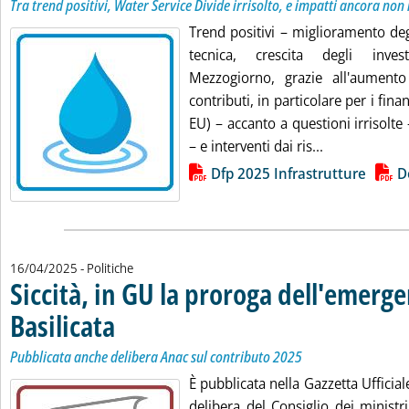
Tra trend positivi, Water Service Divide irrisolto, e impatti ancora non
Trend positivi – miglioramento degl
tecnica, crescita degli inve
Mezzogiorno, grazie all'aumento
contributi, in particolare per i fin
EU) – accanto a questioni irrisolte
Leggi tutta la
– e interventi dai ris...
Lista allegati PDF alla notizia
Dfp 2025 Infrastrutture
D
16/04/2025
- Politiche
Siccità, in GU la proroga dell'emerge
Basilicata
. Sottotitolo: Pubblicata anche delibera Anac sul contributo 2025
. Pubblicata mercoledì 16 aprile 2025 alle 20.18.
Pubblicata anche delibera Anac sul contributo 2025
È pubblicata nella Gazzetta Ufficiale
delibera del Consiglio dei minist