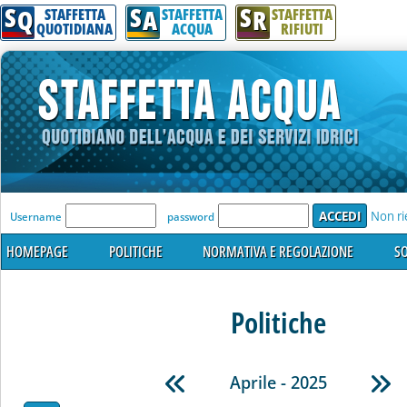
S
S
S
Q
A
R
STAFFETTA
STAFFETTA
STAFFETTA
QUOTIDIANA
ACQUA
RIFIUTI
'Modulo Login per accedere'
Non ri
Username
password
HOMEPAGE
POLITICHE
NORMATIVA E REGOLAZIONE
SO
Politiche
Aprile - 2025