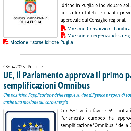
idriche in Puglia e individuare so
per la loro tutela: è quanto prev
L
approvate dal Consiglio regional...
Lista allegati PDF alla notizia
Mozione Consorzio di bonifica
Mozione emergenza idrica Fog
Mozione risorse idriche Puglia
03/04/2025
- Politiche
UE, il Parlamento approva il primo p
semplificazioni Omnibus
. Sottotitolo: Che posticipa l
. Pubblicata giovedì 03 aprile
Che posticipa l'applicazione delle regole su due diligence e report di s
anche una mozione sul caro energia
Con 531 voti a favore, 69 contrari
Parlamento europeo ha approv
semplificazione “Omnibus I” della