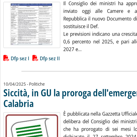
Il Consiglio dei ministri ha app
inviato oggi alle Camere e al
Repubblica il nuovo Documento di 
sostituisce il Def.
Le previsioni indicano una crescita 
0,6 percento nel 2025, e pari al
Leggi tutta la notizia: '
2027 e...
Lista allegati PDF alla notizia
Dfp sez I
Dfp sez II
10/04/2025
- Politiche
Siccità, in GU la proroga dell'emerge
Calabria
. Pubblicata giovedì 10 aprile 2025 alle 18.46.
È pubblicata nella Gazzetta Ufficial
delibera del Consiglio dei minist
che ha prorogato di sei mesi l
dichiarato il 27 settembre 2024