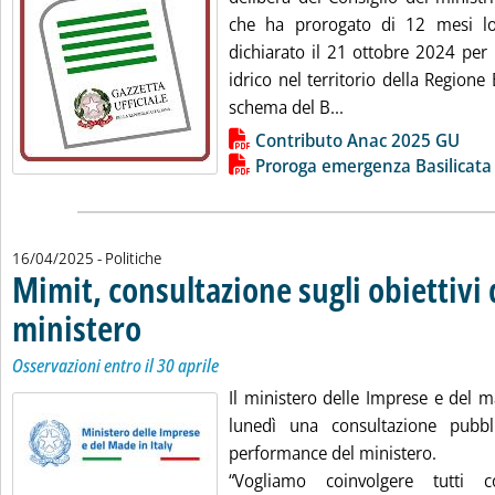
che ha prorogato di 12 mesi l
dichiarato il 21 ottobre 2024 per l
idrico nel territorio della Regione 
Leggi tutta la notiz
schema del B...
Lista allegati PDF alla notizia
Contributo Anac 2025 GU
Proroga emergenza Basilicata
16/04/2025
- Politiche
Mimit, consultazione sugli obiettivi 
ministero
. Sottotitolo: Osservazioni entro il 30 aprile
. Pubblicata mercoledì 16 aprile 2025 alle 13.19.
Osservazioni entro il 30 aprile
Il ministero delle Imprese e del m
lunedì una consultazione pubbli
performance del ministero.
“Vogliamo coinvolgere tutti 