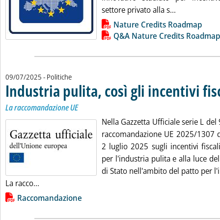
Leggi tutta l
settore privato alla s...
Lista allegati PDF alla notizia
Nature Credits Roadmap
Q&A Nature Credits Roadmap
09/07/2025
- Politiche
Industria pulita, così gli incentivi fis
La raccomandazione UE
Nella Gazzetta Ufficiale serie L del 
raccomandazione UE 2025/1307 d
2 luglio 2025 sugli incentivi fisca
per l'industria pulita e alla luce del
di Stato nell'ambito del patto per l'
Leggi tutta la notizia: 'Industria pulita, così gli incent
La racco...
Lista allegati PDF alla notizia
Raccomandazione