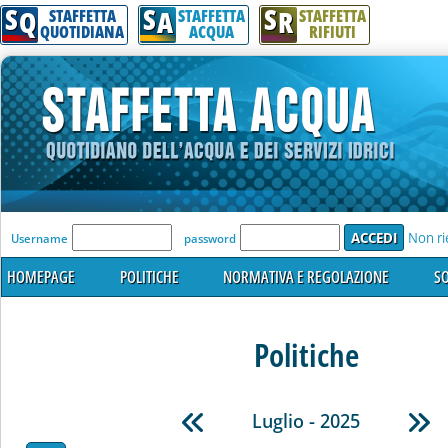
S
S
S
Q
A
R
STAFFETTA
STAFFETTA
STAFFETTA
QUOTIDIANA
ACQUA
RIFIUTI
'Modulo Login per accedere'
Non ri
Username
password
HOMEPAGE
POLITICHE
NORMATIVA E REGOLAZIONE
SO
Politiche
Luglio - 2025