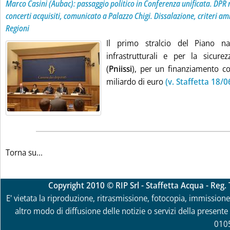
Marco Casini (Aubac): passaggio politico in Conferenza unificata. DPR r
concerti acquisiti, comunicato a Palazzo Chigi. Dissalazione, criteri am
Regioni
Il primo stralcio del Piano naz
infrastrutturali e per la sicurez
(
Pniissi
), per un finanziamento co
miliardo di euro
(v. Staffetta 18/0
Torna su...
Copyright 2010 © RIP Srl - Staffetta Acqua - Reg
E' vietata la riproduzione, ritrasmissione, fotocopia, immissione 
altro modo di diffusione delle notizie o servizi della presente 
010