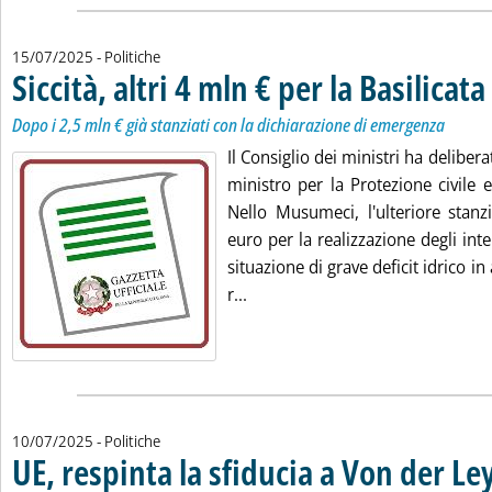
15/07/2025
- Politiche
Siccità, altri 4 mln € per la Basilicata
.
.
Dopo i 2,5 mln € già stanziati con la dichiarazione di emergenza
Il Consiglio dei ministri ha delibera
ministro per la Protezione civile 
Nello Musumeci, l'ulteriore stan
euro per la realizzazione degli inte
situazione di grave deficit idrico in 
Leggi tutta la notizia: 'Siccità, a
r...
10/07/2025
- Politiche
UE, respinta la sfiducia a Von der Le