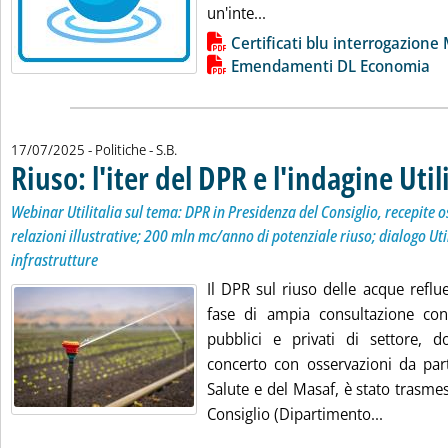
Leggi tutta la notizia: 'Ce
un'inte...
Lista allegati PDF alla notizia
Certificati blu interrogazione
Emendamenti DL Economia
di:
17/07/2025
- Politiche -
S.B.
Riuso: l'iter del DPR e l'indagine Util
Webinar Utilitalia sul tema: DPR in Presidenza del Consiglio, recepite o
relazioni illustrative; 200 mln mc/anno di potenziale riuso; dialogo Uti
infrastrutture
Il DPR sul riuso delle acque refl
fase di ampia consultazione con 
pubblici e privati di settore, d
concerto con osservazioni da part
Salute e del Masaf, è stato trasme
Leggi tutt
Consiglio (Dipartimento...