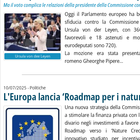
Ma il voto complica le relazioni della presidente della Commissione con
Oggi il Parlamento europeo ha b
sfiducia contro la Commission
Ursula von der Leyen, con 360
favorevoli e 18 astenuti e mol
eurodeputati sono 720).
La mozione era stata presenta
Ursula von dee Leyen
Leggi tu
romeno Gheorghe Pipere...
10/07/2025
- Politiche
L'Europa lancia ‘Roadmap per i natur
Una nuova strategia della Commis
a stimolare la finanza privata con l
divario negli investimenti a favore 
Roadmap verso i ‘Nature Cred
innovativo studiato per incentiv