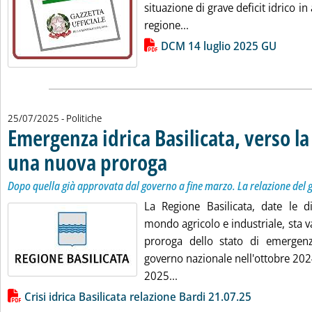
situazione di grave deficit idrico in 
Leggi tutta la notizia: 'Si
regione...
Lista allegati PDF alla notizia
DCM 14 luglio 2025 GU
25/07/2025
- Politiche
Emergenza idrica Basilicata, verso la 
una nuova proroga
. Sottotitolo: Dopo quella già approvata dal
. Pubblicata venerdì 25 luglio 2025 alle 11.
Dopo quella già approvata dal governo a fine marzo. La relazione del
La Regione Basilicata, date le dif
mondo agricolo e industriale, sta va
proroga dello stato di emergenz
governo nazionale nell'ottobre 20
Leggi tutta la notizia: 'Eme
2025...
Lista allegati PDF alla notizia
Crisi idrica Basilicata relazione Bardi 21.07.25