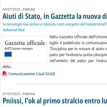
04/07/2025
- Politiche
Aiuti di Stato, in Gazzetta la nuova d
Su tecnologie low carbon e riduzione costi energetici dell'industria nel
Industrial Deal
Nella Gazzetta Ufficiale dell'Union
luglio è pubblicata la comunicazi
“Disciplina per le misure di aiuto 
patto per l'industria pulita (discipli
nell'ambito del patto per l'indust
Leggi tutta la notizia: 'Aiuti di Stato, in Gazzetta la nuo
della...
Lista allegati PDF alla notizia
Comunicazione Cisaf GUUE
01/07/2025
- Politiche
Pniissi, l'ok al primo stralcio entro l