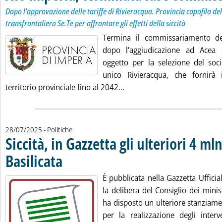
Dopo l'approvazione delle tariffe di Rivieracqua. Provincia capofila de
transfrontaliero Se.Te per affrontare gli effetti della siccità
Termina il commissariamento del
dopo l'aggiudicazione ad Acea
oggetto per la selezione del soci
unico Rivieracqua, che fornirà i
Leggi tutta la notizia: 'Ato
territorio provinciale fino al 2042...
28/07/2025
- Politiche
Siccità, in Gazzetta gli ulteriori 4 mln
Basilicata
. Pubblicata lunedì 28 luglio 2025 alle 16.31.
È pubblicata nella Gazzetta Ufficia
la delibera del Consiglio dei mini
ha disposto un ulteriore stanziam
per la realizzazione degli interv