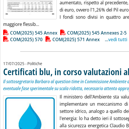
aumentato, rispetto al precedente,
di euro, ovvero l'1,26% del Pil eur
I fondi sono divisi in quattro ar
Leggi tutta la notizia: 'UE, la proposta di bi
maggiore flessib...
Lista allegati PDF alla notizia
COM(2025) 545 Annex
COM(2025) 545 Annexes 2-5
COM(2025) 570
COM(2025) 571 Annex
...
vedi tutti
17/07/2025
- Politiche
Certificati blu, in corso valutazioni 
Il sottosegretario Barbaro al question time in Commissione Ambiente a
eventuale fase sperimentale su scala ridotta, necessario attento app
Il ministero dell'Ambiente sta valu
implementare un meccanismo di “ce
settore idrico, analogo a quello dei
l'energia: lo ha detto ieri il sottos
alla sicurezza energetica Claudio