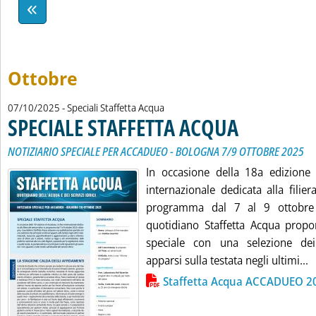
Ottobre
07/10/2025
- Speciali Staffetta Acqua
SPECIALE STAFFETTA ACQUA
. Sottotitolo: NOTIZI
. Pubblicata martedì 07
NOTIZIARIO SPECIALE PER ACCADUEO - BOLOGNA 7/9 OTTOBRE 2025
In occasione della 18a edizione 
internazionale dedicata alla filier
programma dal 7 al 9 ottobre
quotidiano Staffetta Acqua prop
speciale con una selezione dei 
L
apparsi sulla testata negli ultimi...
Lista allegati PDF alla notizia
Staffetta Acqua ACCADUEO 2