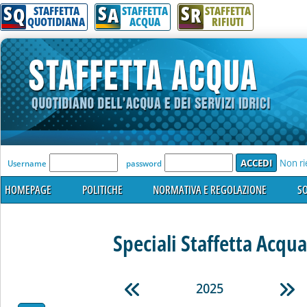
S
S
S
Q
A
R
STAFFETTA
STAFFETTA
STAFFETTA
QUOTIDIANA
ACQUA
RIFIUTI
'Modulo Login per accedere'
Non ri
Username
password
HOMEPAGE
POLITICHE
NORMATIVA E REGOLAZIONE
SO
Speciali Staffetta Acqua
2025