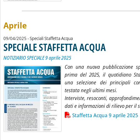
Aprile
09/04/2025
- Speciali Staffetta Acqua
SPECIALE STAFFETTA ACQUA
. Sottotitolo: NOTIZIAR
. Pubblicata mercoledì 
NOTIZIARIO SPECIALE 9 aprile 2025
Con una nuova pubblicazione spe
prima del 2025, il quotidiano St
una selezione dei principali co
testata negli ultimi mesi.
Interviste, resoconti, approfondim
dati e informazioni di rilievo per il 
Lista allegati PDF alla notizia
Staffetta Acqua 9 aprile 2025