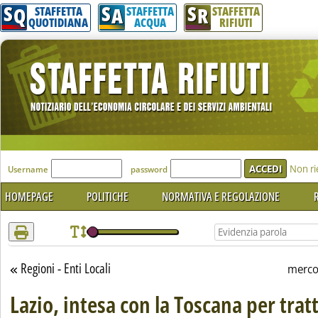
S
S
S
Attenzione! Esegui l'accesso per lèggere interamente la notizia.
Q
A
R
STAFFETTA
STAFFETTA
STAFFETTA
QUOTIDIANA
ACQUA
RIFIUTI
'Modulo Login per accedere'
Non ri
Username
password
HOMEPAGE
POLITICHE
NORMATIVA E REGOLAZIONE
R
Regioni - Enti Locali
Torna alla sezione
merco
Lazio, intesa con la Toscana per tratta