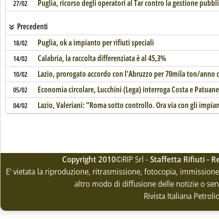
Puglia, ricorso degli operatori al Tar contro la gestione pubblic
27/02
Precedenti
Puglia, ok a impianto per rifiuti speciali
18/02
Calabria, la raccolta differenziata è al 45,3%
14/02
Lazio, prorogato accordo con l'Abruzzo per 70mila ton/anno di
10/02
Economia circolare, Lucchini (Lega) interroga Costa e Patuanel
05/02
Lazio, Valeriani: "Roma sotto controllo. Ora via con gli impia
04/02
Copyright 2010
©RIP Srl -
Staffetta Rifiuti -
E' vietata la riproduzione, ritrasmissione, fotocopia, immissione 
altro modo di diffusione delle notizie o ser
Rivista Italiana Petrol