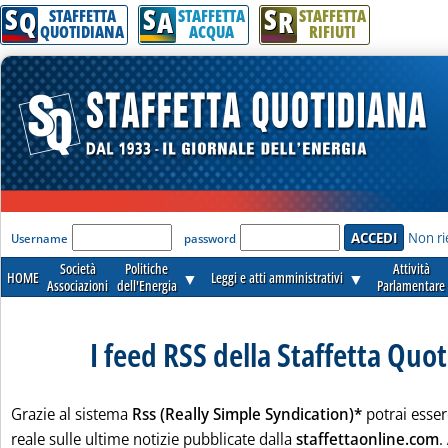
S
S
S
Q
A
R
STAFFETTA
STAFFETTA
STAFFETTA
QUOTIDIANA
ACQUA
RIFIUTI
'Modulo Login per accedere'
Non ri
Username
password
Società
Politiche
Attività
HOME
▼
Leggi e atti amministrativi
▼
Associazioni
dell'Energia
Parlamentare
I feed RSS della Staffetta Quo
Grazie al sistema
Rss (Really Simple Syndication)*
potrai esse
reale sulle ultime notizie pubblicate dalla
staffettaonline.com
.