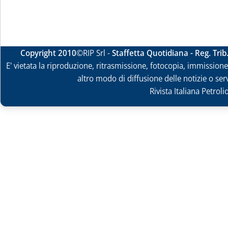
Copyright 2010
©RIP Srl -
Staffetta Quotidiana - Reg. Tri
E' vietata la riproduzione, ritrasmissione, fotocopia, immissione 
altro modo di diffusione delle notizie o ser
Rivista Italiana Petrol