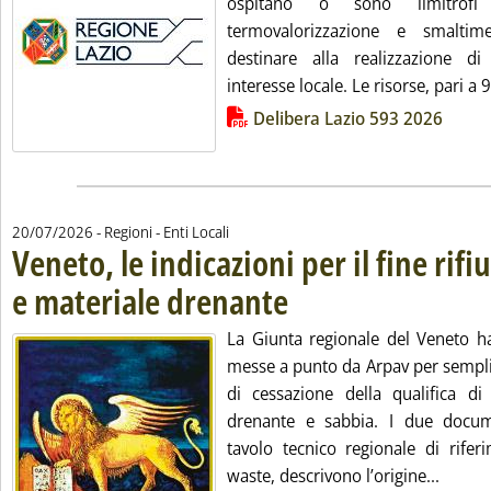
ospitano o sono limitrofi
termovalorizzazione e smaltim
destinare alla realizzazione d
interesse locale. Le risorse, pari a 9
Lista allegati PDF alla notizia
Delibera Lazio 593 2026
20/07/2026
- Regioni - Enti Locali
Veneto, le indicazioni per il fine rifi
e materiale drenante
. Pubblicata lunedì 20 luglio 2026 alle
La Giunta regionale del Veneto h
messe a punto da Arpav per sempli
di cessazione della qualifica di 
drenante e sabbia. I due docume
tavolo tecnico regionale di rifer
Leggi t
waste, descrivono l’origine...