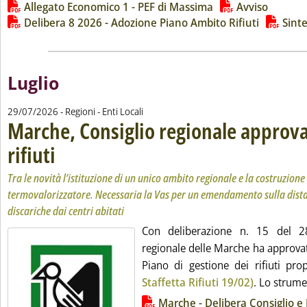
Lista allegati PDF alla notizia
Allegato Economico 1 - PEF di Massima
Avviso
Delibera 8 2026 - Adozione Piano Ambito Rifiuti
Sint
Luglio
29/07/2026
- Regioni - Enti Locali
Marche, Consiglio regionale approva
rifiuti
. Sottotitolo: Tra le novità l’istituzione di un unico ambito regionale e la c
. Pubblicata mercoledì 29 luglio 2026 alle 16.27.
Tra le novità l’istituzione di un unico ambito regionale e la costruzione
termovalorizzatore. Necessaria la Vas per un emendamento sulla dist
discariche dai centri abitati
Con deliberazione n. 15 del 28 
regionale delle Marche ha approva
Piano di gestione dei rifiuti pr
Staffetta Rifiuti 19/02)
. Lo strume.
Lista allegati PDF alla notizia
Marche - Delibera Consiglio e P