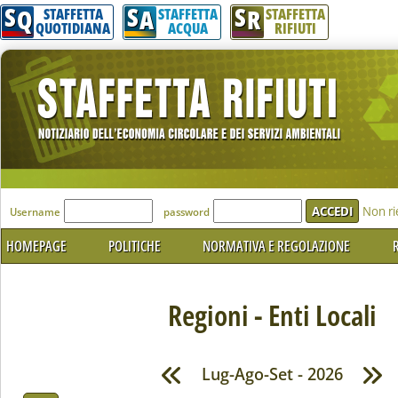
S
S
S
Q
A
R
STAFFETTA
STAFFETTA
STAFFETTA
QUOTIDIANA
ACQUA
RIFIUTI
'Modulo Login per accedere'
Non ri
Username
password
HOMEPAGE
POLITICHE
NORMATIVA E REGOLAZIONE
R
Regioni - Enti Locali
Lug-Ago-Set - 2026