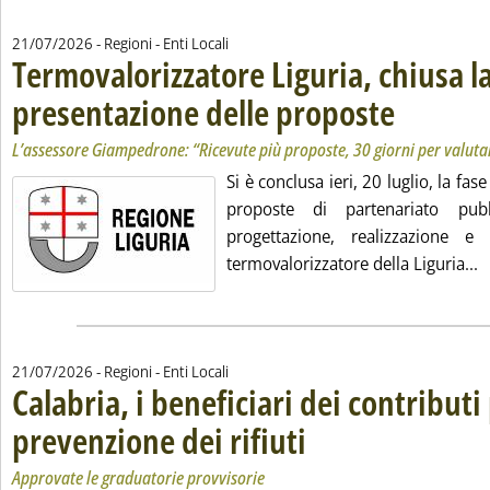
21/07/2026
- Regioni - Enti Locali
Termovalorizzatore Liguria, chiusa la
presentazione delle proposte
. Sottotitolo: L’a
. Pubblicata marte
L’assessore Giampedrone: “Ricevute più proposte, 30 giorni per valuta
Si è conclusa ieri, 20 luglio, la fas
proposte di partenariato pubb
progettazione, realizzazione e
L
termovalorizzatore della Liguria...
21/07/2026
- Regioni - Enti Locali
Calabria, i beneficiari dei contributi 
prevenzione dei rifiuti
. Sottotitolo: Approvate le graduato
. Pubblicata martedì 21 luglio 2026
Approvate le graduatorie provvisorie