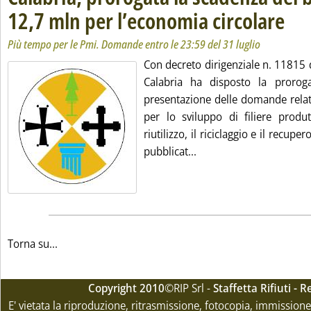
12,7 mln per l’economia circolare
. Sottot
. Pubbli
Più tempo per le Pmi. Domande entro le 23:59 del 31 luglio
Con decreto dirigenziale n. 11815 d
Calabria ha disposto la prorog
presentazione delle domande relativ
per lo sviluppo di filiere produt
riutilizzo, il riciclaggio e il recuper
Leggi tutta la notizia:
pubblicat...
Torna su...
Copyright 2010
©RIP Srl -
Staffetta Rifiuti -
E' vietata la riproduzione, ritrasmissione, fotocopia, immissione 