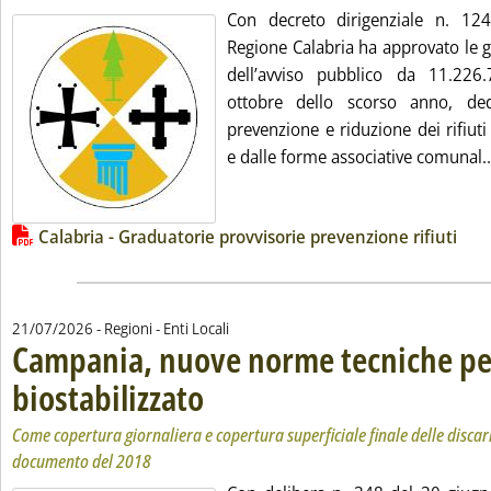
Con decreto dirigenziale n. 124
Regione Calabria ha approvato le g
dell’avviso pubblico da 11.226
ottobre dello scorso anno, ded
prevenzione e riduzione dei rifiu
e dalle forme associative comunal..
Lista allegati PDF alla notizia
Calabria - Graduatorie provvisorie prevenzione rifiuti
21/07/2026
- Regioni - Enti Locali
Campania, nuove norme tecniche per
biostabilizzato
. Sottotitolo: Come copertura giornaliera e copertura s
. Pubblicata martedì 21 luglio 2026 alle 10.49.
Come copertura giornaliera e copertura superficiale finale delle discar
documento del 2018