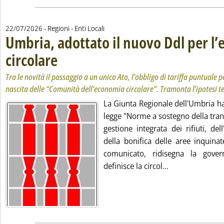
22/07/2026
- Regioni - Enti Locali
Umbria, adottato il nuovo Ddl per l
circolare
. Sottotitolo: Tra le novità il passaggio a un unico Ato, l’obbligo di ta
. Pubblicata mercoledì 22 luglio 2026 alle 16.42.
Tra le novità il passaggio a un unico Ato, l’obbligo di tariffa puntuale p
nascita delle “Comunità dell’economia circolare”. Tramonta l’ipotesi 
La Giunta Regionale dell'Umbria ha
legge "Norme a sostegno della tran
gestione integrata dei rifiuti, de
della bonifica delle aree inquinat
comunicato, ridisegna la gove
Leggi tutta la n
definisce la circol...