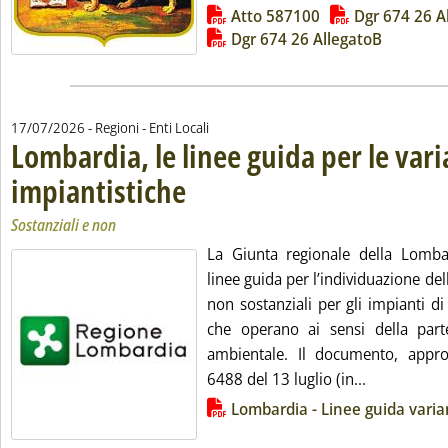
Lista allegati PDF alla notizia
Atto 587100
Dgr 674 26 A
Dgr 674 26 AllegatoB
17/07/2026
- Regioni - Enti Locali
Lombardia, le linee guida per le vari
impiantistiche
. Sottotitolo: Sostanziali e non
. Pubblicata venerdì 17 luglio 2026 alle 16.59.
Sostanziali e non
La Giunta regionale della Lomba
linee guida per l’individuazione dell
non sostanziali per gli impianti di 
che operano ai sensi della part
ambientale. Il documento, appro
Leggi tutta 
6488 del 13 luglio (in...
Lista allegati PDF alla notizia
Lombardia - Linee guida variant