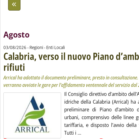
Agosto
03/08/2026
- Regioni - Enti Locali
Calabria, verso il nuovo Piano d’amb
rifiuti
. Sottotitolo: Arrical ha adottato il documento preliminare, presto in consult
. Pubblicata lunedì 03 agosto 2026 alle 11.42.
Arrical ha adottato il documento preliminare, presto in consultazione
verranno avviate le gare per l’affidamento ventennale del servizio dal
Il Consiglio direttivo d’ambito dell’A
idriche della Calabria (Arrical) h
preliminare di Piano d’ambito di
urbani, comprensivo delle linee g
tariffaria, e disposto l’avvio della
Leggi tutta la notizia: 'Cal
Tutti i ...