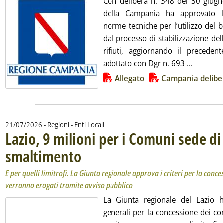
Con delibera n. 348 del 30 giugno
della Campania ha approvato l
norme tecniche per l’utilizzo del b
dal processo di stabilizzazione del
rifiuti, aggiornando il precede
Leggi tu
adottato con Dgr n. 693 ...
Lista allegati PDF alla notizia
Allegato
Campania delibe
21/07/2026
- Regioni - Enti Locali
Lazio, 9 milioni per i Comuni sede di
smaltimento
. Sottotitolo: E per quelli limitrofi. La Giunta regionale app
. Pubblicata martedì 21 luglio 2026 alle 9.37.
E per quelli limitrofi. La Giunta regionale approva i criteri per la conce
verranno erogati tramite avviso pubblico
La Giunta regionale del Lazio h
generali per la concessione dei co