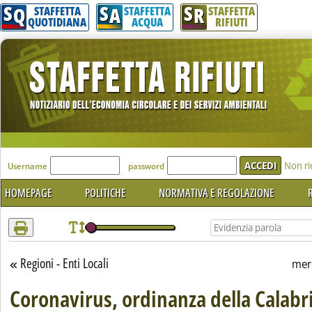
S
S
S
Attenzione! Esegui l'accesso per lèggere interamente la notizia.
Q
A
R
STAFFETTA
STAFFETTA
STAFFETTA
QUOTIDIANA
ACQUA
RIFIUTI
'Modulo Login per accedere'
Non ri
Username
password
HOMEPAGE
POLITICHE
NORMATIVA E REGOLAZIONE
R
Regioni - Enti Locali
Torna alla sezione
mer
Coronavirus, ordinanza della Calabri