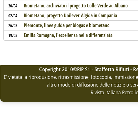
Biometano, archiviato il progetto Colle Verde ad Albano
30/04
Biometano, progetto Unilever-Algida in Campania
02/04
Piemonte, linee guida per biogas e biometano
26/03
Emilia Romagna, l'eccellenza nella differenziata
19/03
Copyright 2010
©RIP Srl -
Staffetta Rifiuti -
E' vietata la riproduzione, ritrasmissione, fotocopia, immissione 
altro modo di diffusione delle notizie o ser
Rivista Italiana Petrol