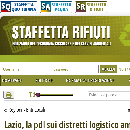
S
S
S
Attenzione! Esegui l'accesso per lèggere interamente la notizia.
Q
A
R
STAFFETTA
STAFFETTA
STAFFETTA
QUOTIDIANA
ACQUA
RIFIUTI
'Modulo Login per accedere'
Non ri
Username
password
HOMEPAGE
POLITICHE
NORMATIVA E REGOLAZIONE
R
Regioni - Enti Locali
Torna alla sezione
m
Lazio, la pdl sui distretti logistico a