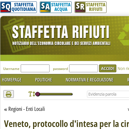
S
S
S
Attenzione! Esegui l'accesso per lèggere interamente la notizia.
Q
A
R
STAFFETTA
STAFFETTA
STAFFETTA
QUOTIDIANA
ACQUA
RIFIUTI
'Modulo Login per accedere'
Non ri
Username
password
HOMEPAGE
POLITICHE
NORMATIVA E REGOLAZIONE
R
Regioni - Enti Locali
Torna alla sezione
Veneto, protocollo d'intesa per la ci